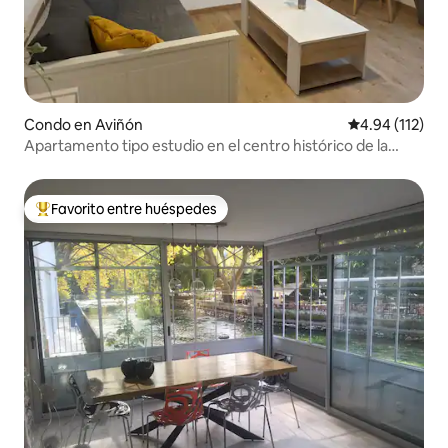
Condo en Aviñón
Calificación p
4.94 (112)
Apartamento tipo estudio en el centro histórico de la
ciudad
Favorito entre huéspedes
Favorito entre huéspedes preferido