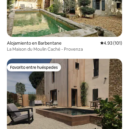
Alojamiento en Barbentane
Calificación p
4.93 (101)
La Maison du Moulin Caché - Provenza
Favorito entre huéspedes
Favorito entre huéspedes