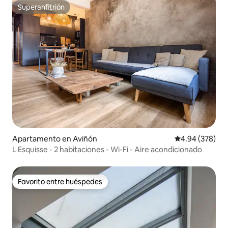
Superanfitrión
Superanfitrión
Apartamento en Aviñón
Calificación pr
4.94 (378)
L Esquisse - 2 habitaciones - Wi-Fi - Aire acondicionado
Favorito entre huéspedes
Favorito entre huéspedes