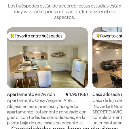
Los huéspedes están de acuerdo: estas estadías están
muy valoradas por su ubicación, limpieza y otros
aspectos.
Favorito entre huéspedes
Favorito entre
Favorito entre huéspedes preferido
Favorito entre hu
Apartamento en Aviñón
Calificación promedio: 4.95 de 5
4.95 (166)
Casa adosada en 
Apartamento Cosy Avignon AIRE
Casa de lujo de 4 
ACONDICIONADO - WIFI -
acondicionado/pati
Alójese en este precioso y acogedor
¡Novedad! Nuestra
Estacionamiento
Papas a 10 minuto
apartamento, totalmente renovado con
SECRET D'AVIGNON
gusto, con todas las comodidades, en la
completamente renovada
planta baja de una casa con encanto, con
un encantador calle
aparcamiento privado y gratuito frente
empedrado en el c