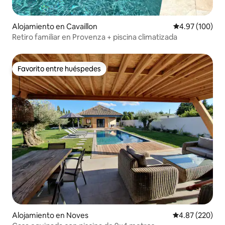
Alojamiento en Cavaillon
Calificación pr
4.97 (100)
Retiro familiar en Provenza + piscina climatizada
Favorito entre huéspedes
Favorito entre huéspedes
Alojamiento en Noves
Calificación pr
4.87 (220)