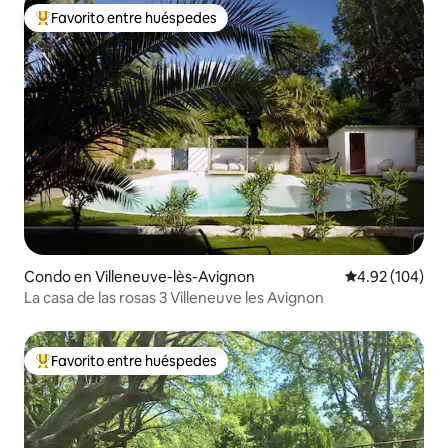
Favorito entre huéspedes
Favorito entre huéspedes preferido
Condo en Villeneuve-lès-Avignon
Calificación pr
4.92 (104)
La casa de las rosas 3 Villeneuve les Avignon
Favorito entre huéspedes
Favorito entre huéspedes preferido