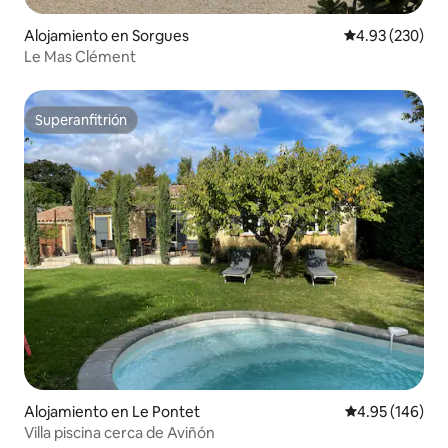
Alojamiento en Sorgues
Calificación pr
4.93 (230)
Le Mas Clément
Superanfitrión
Superanfitrión
Alojamiento en Le Pontet
Calificación pr
4.95 (146)
Villa piscina cerca de Aviñón