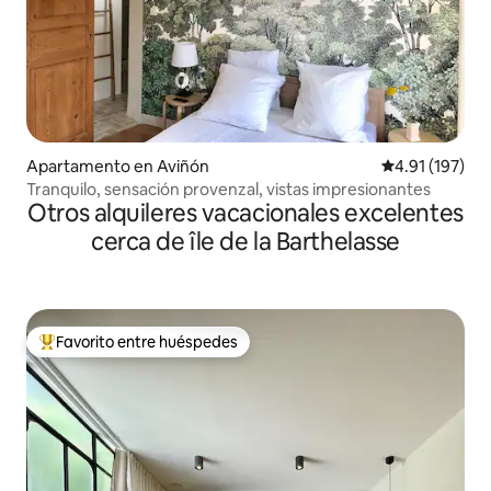
Apartamento en Aviñón
Calificación p
4.91 (197)
Tranquilo, sensación provenzal, vistas impresionantes
Otros alquileres vacacionales excelentes
cerca de île de la Barthelasse
Favorito entre huéspedes
Favorito entre huéspedes preferido