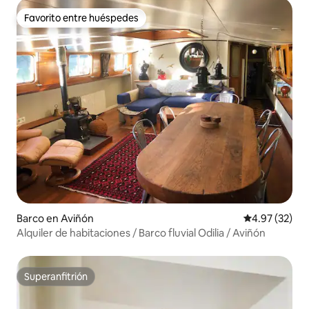
Favorito entre huéspedes
Favorito entre huéspedes
Barco en Aviñón
Calificación 
4.97 (32)
Alquiler de habitaciones / Barco fluvial Odilia / Aviñón
Superanfitrión
Superanfitrión