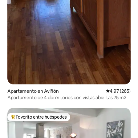
Apartamento en Aviñón
Calificación pr
4.97 (265)
Apartamento de 4 dormitorios con vistas abiertas 75 m2
Favorito entre huéspedes
Favorito entre huéspedes preferido