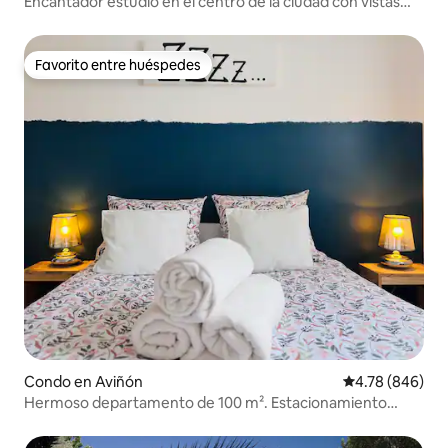
Encantador estudio en el centro de la ciudad con vistas
panorámicas
Favorito entre huéspedes
Favorito entre huéspedes
Condo en Aviñón
Calificación pr
4.78 (846)
Hermoso departamento de 100 m². Estacionamiento
privado gratuito.