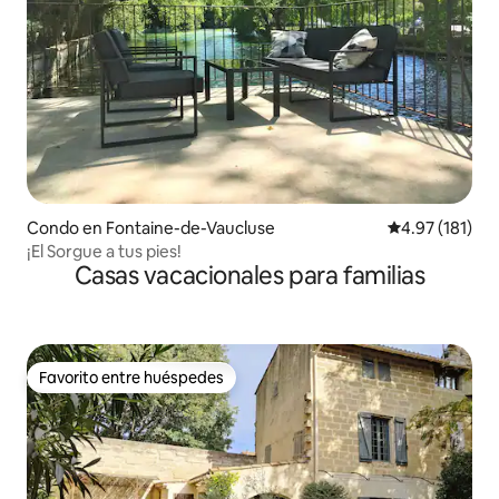
Condo en Fontaine-de-Vaucluse
Calificación p
4.97 (181)
¡El Sorgue a tus pies!
Casas vacacionales para familias
Favorito entre huéspedes
Favorito entre huéspedes