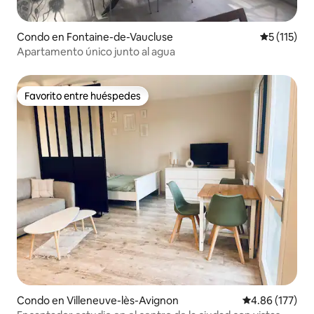
Condo en Fontaine-de-Vaucluse
Calificació
5 (115)
Apartamento único junto al agua
Favorito entre huéspedes
Favorito entre huéspedes
Condo en Villeneuve-lès-Avignon
Calificación p
4.86 (177)