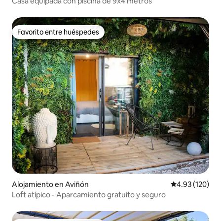
Casa equipada con piscina de 9x4 metros
Favorito entre huéspedes
Favorito entre huéspedes
Alojamiento en Aviñón
Calificación p
4.93 (120)
Loft atípico - Aparcamiento gratuito y seguro