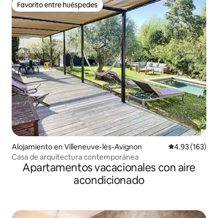
Favorito entre huéspedes
Favorito entre huéspedes
Alojamiento en Villeneuve-lès-Avignon
Calificación p
4.93 (163)
Casa de arquitectura contemporánea
Apartamentos vacacionales con aire
acondicionado