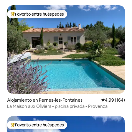
Favorito entre huéspedes
Favorito entre huéspedes preferido
Alojamiento en Pernes-les-Fontaines
Calificación pr
4.99 (164)
La Maison aux Oliviers - piscina privada - Provenza
Favorito entre huéspedes
Favorito entre huéspedes preferido