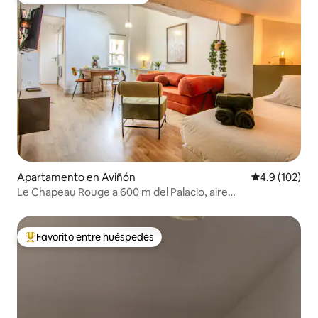
Favorito entre huéspedes
Apartamento en Aviñón
Calificación 
4.9 (102)
Le Chapeau Rouge a 600 m del Palacio, aire
acondicionado y wifi
Favorito entre huéspedes
Favorito entre huéspedes preferido