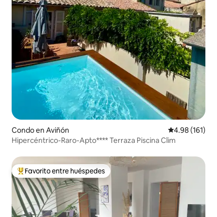
Condo en Aviñón
Calificación p
4.98 (161)
Hipercéntrico-Raro-Apto**** Terraza Piscina Clim
Favorito entre huéspedes
Favorito entre huéspedes preferido