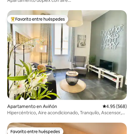
Apartamento dúplex con aire
acondicionado/aparcamiento/centro histórico
Favorito entre huéspedes
Favorito entre huéspedes preferido
Apartamento en Aviñón
Calificación pr
4.95 (568)
Hipercéntrico, Aire acondicionado, Tranquilo, Ascensor,
Wifi
Favorito entre huéspedes