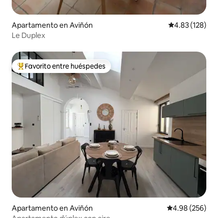
Apartamento en Aviñón
Calificación p
4.83 (128)
Le Duplex
Favorito entre huéspedes
Favorito entre huéspedes preferido
Apartamento en Aviñón
Calificación pr
4.98 (256)