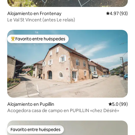
Alojamiento en Frontenay
Calificación p
4.97 (93)
Le Val St Vincent (antes Le relais)
Favorito entre huéspedes
Favorito entre huéspedes preferido
Alojamiento en Pupillin
Calificación
5.0 (99)
Acogedora casa de campo en PUPILLIN «chez Désiré»
Favorito entre huéspedes
Favorito entre huéspedes