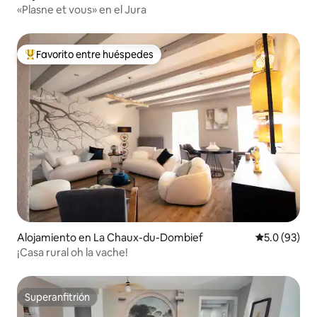
«Plasne et vous» en el Jura
Favorito entre huéspedes
Favorito entre huéspedes preferido
Alojamiento en La Chaux-du-Dombief
Calificación
5.0 (93)
¡Casa rural oh la vache!
Superanfitrión
Superanfitrión