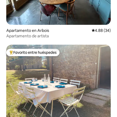
Apartamento en Arbois
Calificación p
4.88 (34)
Apartamento de artista
Favorito entre huéspedes
Favorito entre huéspedes preferido