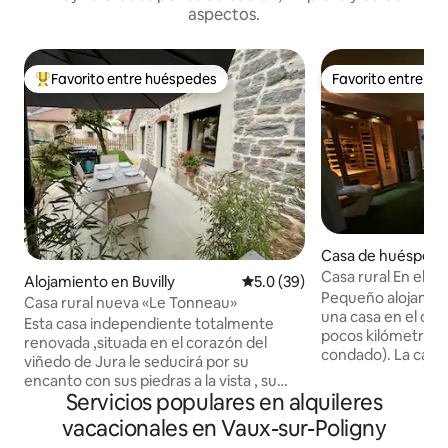
aspectos.
Favorito entre huéspedes
Favorito entre h
Favorito entre huéspedes preferido
Favorito entre h
Casa de huéspede
mole
Casa rural En el c
Alojamiento en Buvilly
Calificación promedio: 5.0 de 
5.0 (39)
rural Comté
Pequeño alojamient
Casa rural nueva «Le Tonneau»
una casa en el cam
Esta casa independiente totalmente
pocos kilómetros d
renovada ,situada en el corazón del
condado). La carr
viñedo de Jura le seducirá por su
sinuosa, al borde del acantilado con un
encanto con sus piedras a la vista , su
magnífico panoram
Servicios populares en alquileres
horno de pan ( decoración), su terraza .
cerca, las bodegas
Situada en un pequeño pueblo viticultor
vacacionales en Vaux-sur-Poligny
como Arbois le per
entre Arbois, Pupillin y Poligny, en una