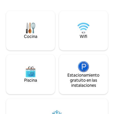
estos vinos de ren
zona tranquila. Terreno cerrado con
famoso vino amarill
plaza de aparcamiento privado en el
guiada a una granja de 
exterior, un garaje cerrado y seguro para
condiciones a con
bicicletas y motos Sábanas y toallas
alojamiento 2 camas para 2 personas) -
incluidas en su estancia wifi Recepción
Casa rural clasifica
en el lugar o caja de seguridad si no está
disponible o en horarios tardíos
Cocina
Wifi
Estacionamiento
Piscina
gratuito en las
instalaciones