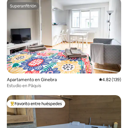
Superanfitrión
Superanfitrión
Apartamento en Ginebra
Calificación p
4.82 (139)
Estudio en Pâquis
Favorito entre huéspedes
Favorito entre huéspedes preferido