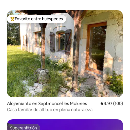
Favorito entre huéspedes
Favorito entre huéspedes preferido
Alojamiento en Septmoncel les Molunes
Calificación pr
4.97 (100)
Casa familiar de altitud en plena naturaleza
Superanfitrión