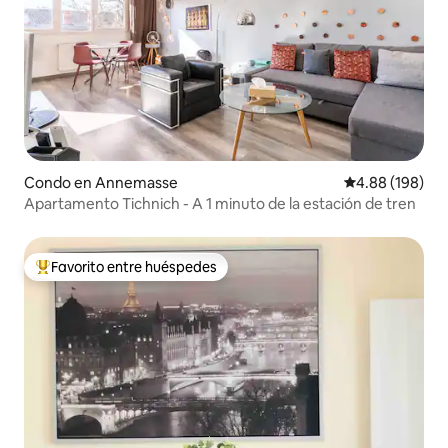
Condo en Annemasse
Calificación pr
4.88 (198)
Apartamento Tichnich - A 1 minuto de la estación de tren
Favorito entre huéspedes
Favorito entre huéspedes preferido