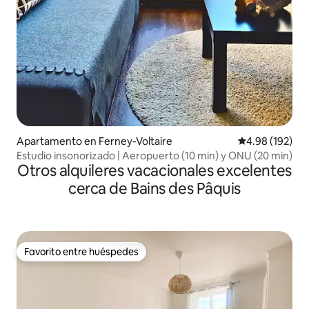
Apartamento en Ferney-Voltaire
Calificación pr
4.98 (192)
Estudio insonorizado | Aeropuerto (10 min) y ONU (20 min)
Otros alquileres vacacionales excelentes
cerca de Bains des Pâquis
Favorito entre huéspedes
Favorito entre huéspedes