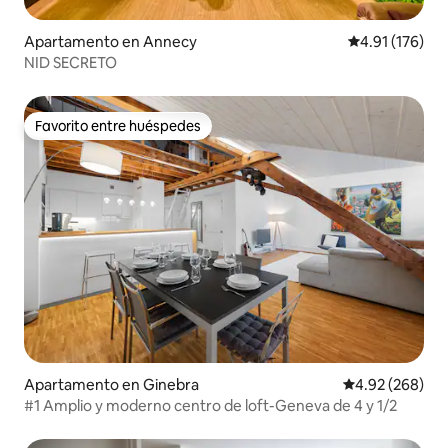
Apartamento en Annecy
Calificación p
4.91 (176)
NID SECRETO
Favorito entre huéspedes
Favorito entre huéspedes
Apartamento en Ginebra
Calificación pr
4.92 (268)
#1 Amplio y moderno centro de loft-Geneva de 4 y 1/2