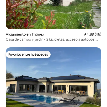
Alojamiento en Thônex
Calificación p
4.89 (46)
Casa de campo y jardín - 2 bicicletas, acceso a autobús,
tranvía, CEVA
Favorito entre huéspedes
Favorito entre huéspedes