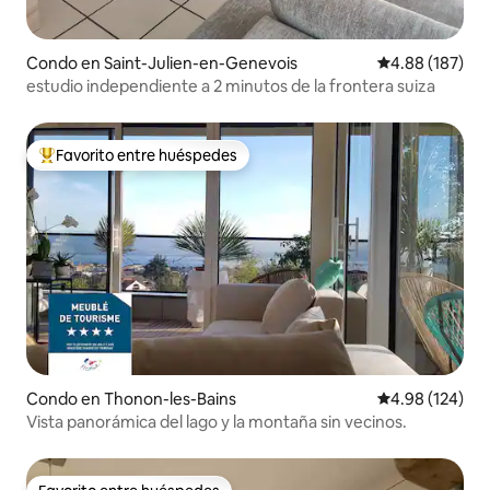
Condo en Saint-Julien-en-Genevois
Calificación pr
4.88 (187)
estudio independiente a 2 minutos de la frontera suiza
Favorito entre huéspedes
Favorito entre huéspedes preferido
Condo en Thonon-les-Bains
Calificación pr
4.98 (124)
Vista panorámica del lago y la montaña sin vecinos.