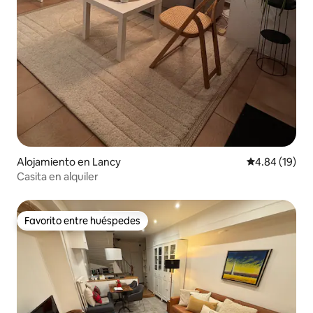
Alojamiento en Lancy
Calificación 
4.84 (19)
Casita en alquiler
Favorito entre huéspedes
Favorito entre huéspedes