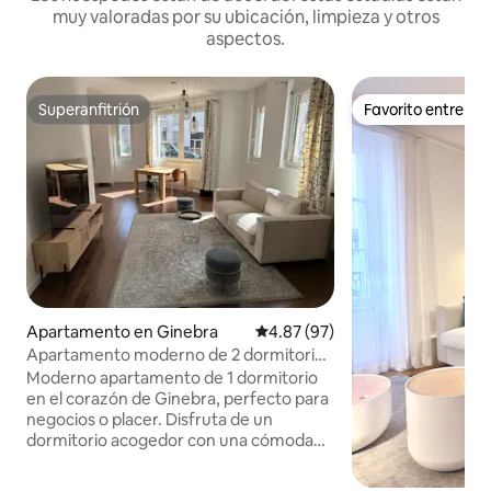
muy valoradas por su ubicación, limpieza y otros
aspectos.
Superanfitrión
Favorito entre h
Superanfitrión
Favorito entre h
Apartamento en Ginebra
Calificación promedio: 4.87 de 
4.87 (97)
Apartamento moderno de 2 dormitorios
en el centro de Ginebra
Moderno apartamento de 1 dormitorio
en el corazón de Ginebra, perfecto para
negocios o placer. Disfruta de un
dormitorio acogedor con una cómoda
cama doble, una luminosa sala de estar
con sofá cama para 2 personas y TV, una