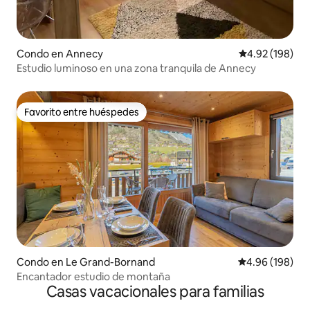
Condo en Annecy
Calificación pr
4.92 (198)
Estudio luminoso en una zona tranquila de Annecy
Favorito entre huéspedes
Favorito entre huéspedes
Condo en Le Grand-Bornand
Calificación pr
4.96 (198)
Encantador estudio de montaña
Casas vacacionales para familias