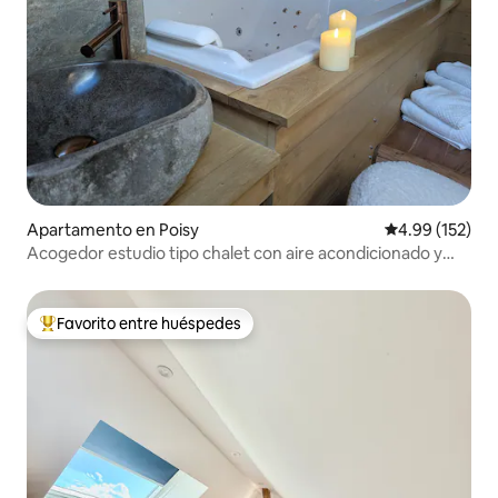
Apartamento en Poisy
Calificación p
4.99 (152)
Acogedor estudio tipo chalet con aire acondicionado y
jacuzzi
Favorito entre huéspedes
Favorito entre huéspedes preferido