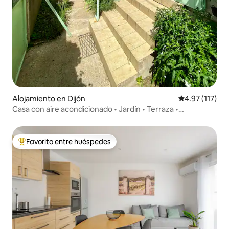
Alojamiento en Dijón
Calificación p
4.97 (117)
Casa con aire acondicionado • Jardín • Terraza •
Estacionamiento
Favorito entre huéspedes
Favorito entre huéspedes preferido