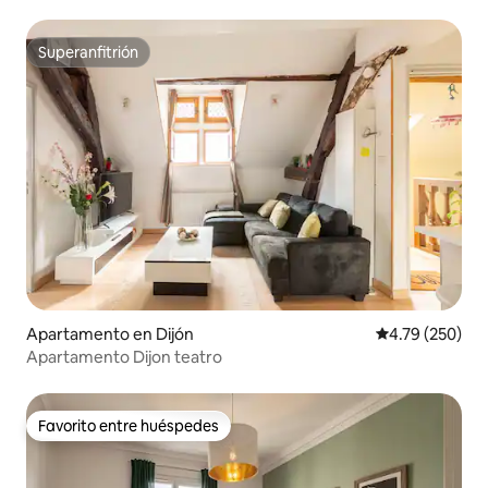
Superanfitrión
Superanfitrión
Apartamento en Dijón
Calificación pr
4.79 (250)
Apartamento Dijon teatro
Favorito entre huéspedes
Favorito entre huéspedes