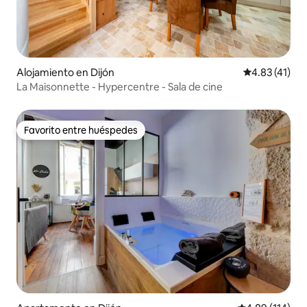
Alojamiento en Dijón
Calificación 
4.83 (41)
La Maisonnette - Hypercentre - Sala de cine
Favorito entre huéspedes
Favorito entre huéspedes