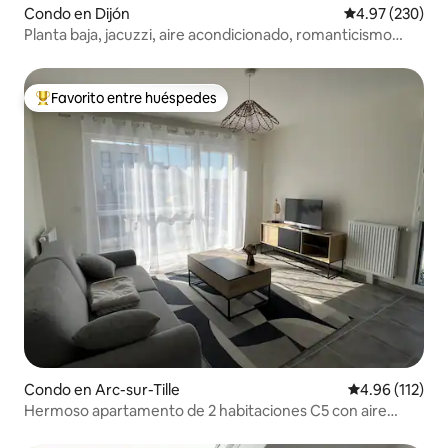
Condo en Dijón
Calificación pr
4.97 (230)
Planta baja, jacuzzi, aire acondicionado, romanticismo
glamour ❤️2
Favorito entre huéspedes
Favorito entre huéspedes preferido
Condo en Arc-sur-Tille
Calificación p
4.96 (112)
Hermoso apartamento de 2 habitaciones C5 con aire
acondicionado y piscina