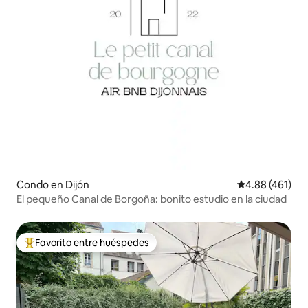
Condo en Dijón
Calificación pr
4.88 (461)
El pequeño Canal de Borgoña: bonito estudio en la ciudad
Favorito entre huéspedes
Favorito entre huéspedes preferido