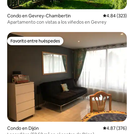
Condo en Gevrey-Chambertin
Calificación pr
4.84 (323)
Apartamento con vistas a los viñedos en Gevrey
Favorito entre huéspedes
Favorito entre huéspedes
Condo en Dijón
Calificación pr
4.87 (376)