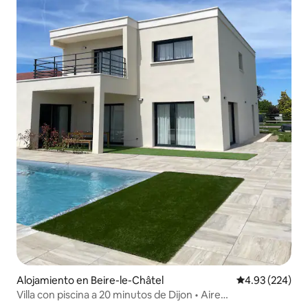
Alojamiento en Beire-le-Châtel
Calificación pr
4.93 (224)
Villa con piscina a 20 minutos de Dijon • Aire
acondicionado • 5 habitaciones • 6 camas dobles