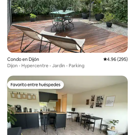
Condo en Dijón
Calificación pr
4.96 (295)
Dijon - Hypercentre - Jardin - Parking
Favorito entre huéspedes
Favorito entre huéspedes