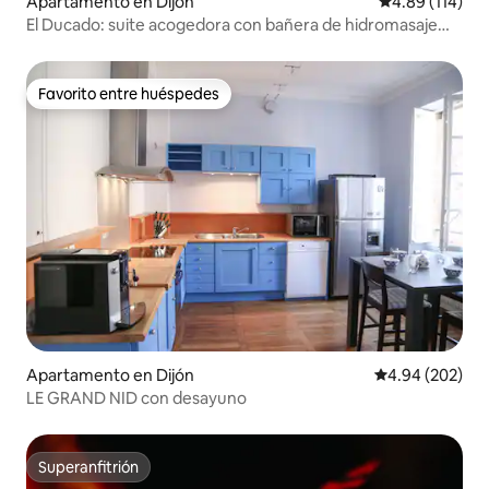
Apartamento en Dijón
Calificación p
4.89 (114)
El Ducado: suite acogedora con bañera de hidromasaje
privada en Dijon
Favorito entre huéspedes
Favorito entre huéspedes
Apartamento en Dijón
Calificación pr
4.94 (202)
LE GRAND NID con desayuno
Superanfitrión
Superanfitrión