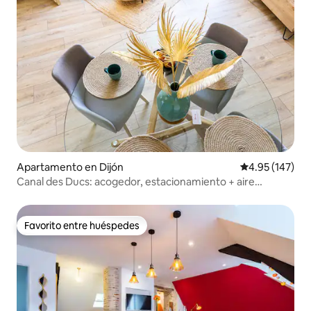
Apartamento en Dijón
Calificación p
4.95 (147)
Canal des Ducs: acogedor, estacionamiento + aire
acondicionado, cerca del centro de la ciudad
Favorito entre huéspedes
Favorito entre huéspedes