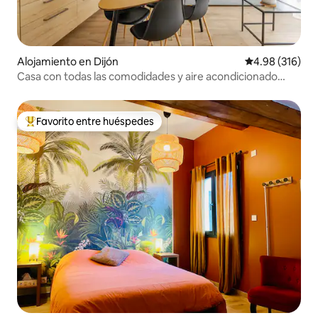
Alojamiento en Dijón
Calificación pr
4.98 (316)
Casa con todas las comodidades y aire acondicionado
cerca del centro de la ciudad
Favorito entre huéspedes
Favorito entre huéspedes preferido