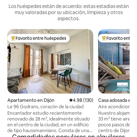
Los huéspedes están de acuerdo: estas estadías están
muy valoradas por su ubicación, limpieza y otros
aspectos.
Favorito entre huéspedes
Favorito entre
Favorito entre huéspedes preferido
Favorito entre hu
Apartamento en Dijón
Calificación promedio: 4.98 de 5
4.98 (130)
Casa adosada en D
Le 96 Godrans, corazón de la ciudad
Aire acondicionado
secadora, estaci
Encantador estudio recientemente
Nuestro alojamien
renovado de 28 m², idealmente situado
33 m² tiene aire a
en el centro de la ciudad, en un edificio
pocos pasos del en
de tipo haussmanniano. Consta de una
centro de Dijon. E
luminosa habitación principal con una
separado detrás d