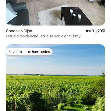
Condo en Dijón
Calificación p
4.91 (205)
Estudio residencial Barrio Toison d'or /Valmy
Favorito entre huéspedes
Favorito entre huéspedes