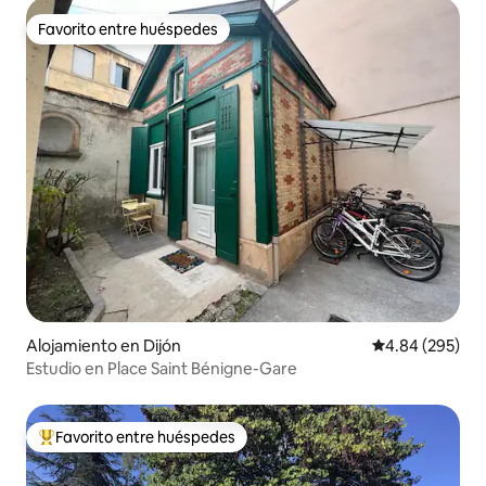
Favorito entre huéspedes
Favorito entre huéspedes
Alojamiento en Dijón
Calificación pr
4.84 (295)
Estudio en Place Saint Bénigne-Gare
Favorito entre huéspedes
Favorito entre huéspedes preferido