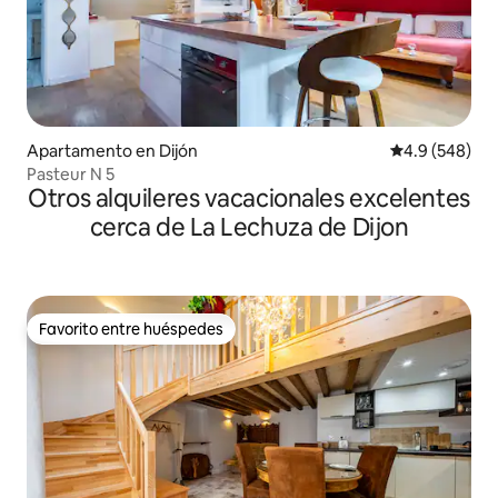
Apartamento en Dijón
Calificación p
4.9 (548)
Pasteur N 5
Otros alquileres vacacionales excelentes
cerca de La Lechuza de Dijon
Favorito entre huéspedes
Favorito entre huéspedes