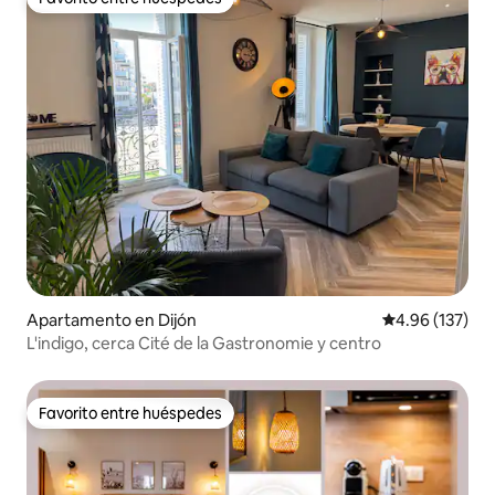
Favorito entre huéspedes
Apartamento en Dijón
Calificación p
4.96 (137)
L'indigo, cerca Cité de la Gastronomie y centro
Favorito entre huéspedes
Favorito entre huéspedes