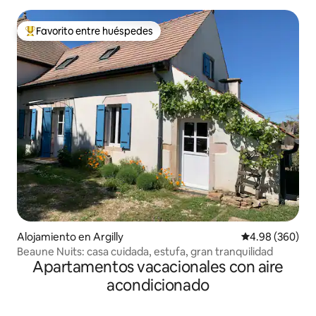
Favorito entre huéspedes
Favorito entre huéspedes preferido
Alojamiento en Argilly
Calificación pr
4.98 (360)
Beaune Nuits: casa cuidada, estufa, gran tranquilidad
Apartamentos vacacionales con aire
acondicionado