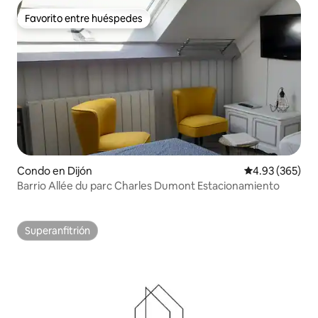
Favorito entre huéspedes
Favorito entre huéspedes
Condo en Dijón
Calificación pr
4.93 (365)
Barrio Allée du parc Charles Dumont Estacionamiento
Superanfitrión
Superanfitrión