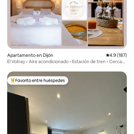
Apartamento en Dijón
Calificación 
4.9 (187)
El Volnay • Aire acondicionado • Estación de tren • Cerca
del centro de la ciudad
Favorito entre huéspedes
Favorito entre huéspedes preferido