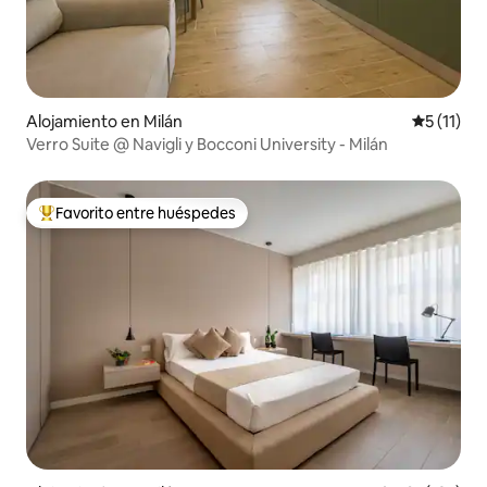
Alojamiento en Milán
Calificaci
5 (11)
Verro Suite @ Navigli y Bocconi University - Milán
Favorito entre huéspedes
Favorito entre huéspedes preferido