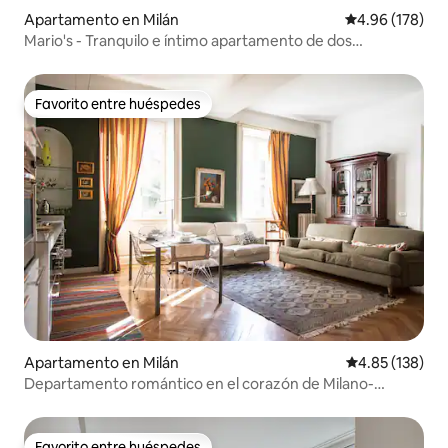
Apartamento en Milán
Calificación pr
4.96 (178)
Mario's - Tranquilo e íntimo apartamento de dos
habitaciones en Milán
Favorito entre huéspedes
Favorito entre huéspedes
Apartamento en Milán
Calificación p
4.85 (138)
Departamento romántico en el corazón de Milano-
Duomo
Favorito entre huéspedes