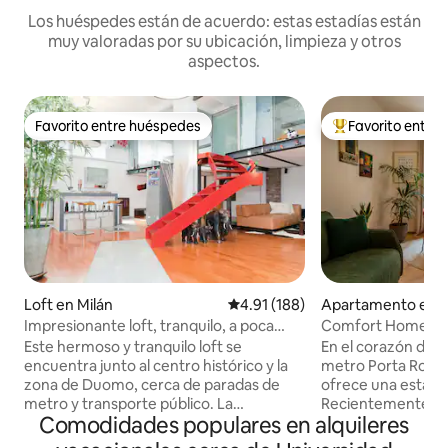
Los huéspedes están de acuerdo: estas estadías están
muy valoradas por su ubicación, limpieza y otros
aspectos.
Favorito entre huéspedes
Favorito entre
Favorito entre huéspedes
Favorito entre hu
Loft en Milán
Calificación promedio: 4.91 de 5
4.91 (188)
Apartamento en M
Impresionante loft, tranquilo, a poca
Comfort Home Duo
distancia a pie de la CATEDRAL, aire
Almacenamiento g
Este hermoso y tranquilo loft se
En el corazón de M
acondicionado
encuentra junto al centro histórico y la
metro Porta Roman
zona de Duomo, cerca de paradas de
ofrece una estanc
metro y transporte público. La
Recientemente ren
Comodidades populares en alquileres
Universidad Bocconi y la pintoresca zona
unas vacaciones en
de Navigli también están a un paseo. El
o para una estanci