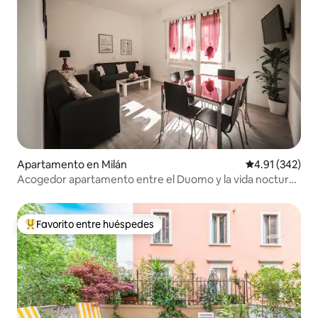
Apartamento en Milán
Calificación p
4.91 (342)
Acogedor apartamento entre el Duomo y la vida nocturna
de Navigli
Favorito entre huéspedes
Favorito entre huéspedes preferido