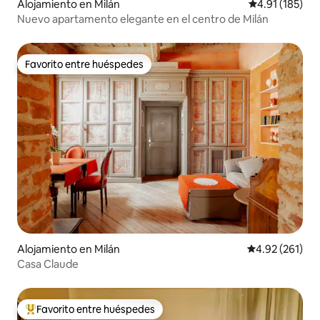
Alojamiento en Milán
Calificación p
4.91 (185)
Nuevo apartamento elegante en el centro de Milán
Favorito entre huéspedes
Favorito entre huéspedes
Alojamiento en Milán
Calificación p
4.92 (261)
Casa Claude
Favorito entre huéspedes
Favorito entre huéspedes preferido