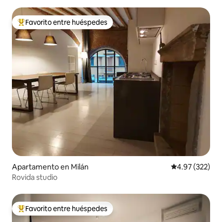
en Porta Romana
Favorito entre huéspedes
Favorito entre huéspedes preferido
Apartamento en Milán
Calificación pr
4.97 (322)
Rovida studio
Favorito entre huéspedes
Favorito entre huéspedes preferido