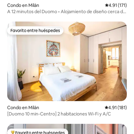
Condo en Milán
Calificación p
4.91 (171)
A 12 minutos del Duomo • Alojamiento de diseño cerca de
Bocconi e Prada
Favorito entre huéspedes
Favorito entre huéspedes
Condo en Milán
Calificación p
4.91 (181)
[Duomo 10 min-Centro] 2 habitaciones Wi-Fi y A/C
Favorito entre huéspedes