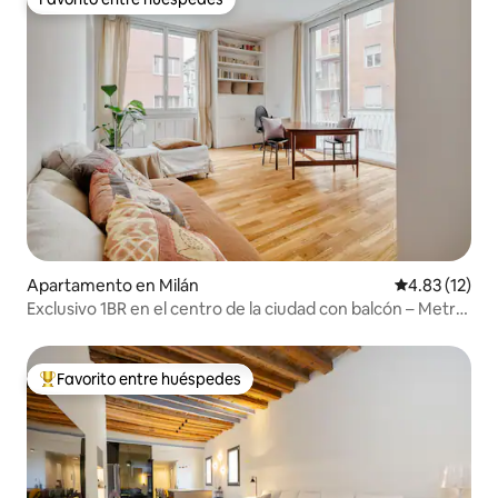
Favorito entre huéspedes
Apartamento en Milán
Calificación 
4.83 (12)
Exclusivo 1BR en el centro de la ciudad con balcón – Metro
M4
Favorito entre huéspedes
Favorito entre huéspedes preferido