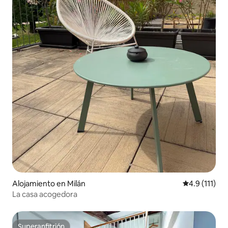
Alojamiento en Milán
Calificación 
4.9 (111)
La casa acogedora
Superanfitrión