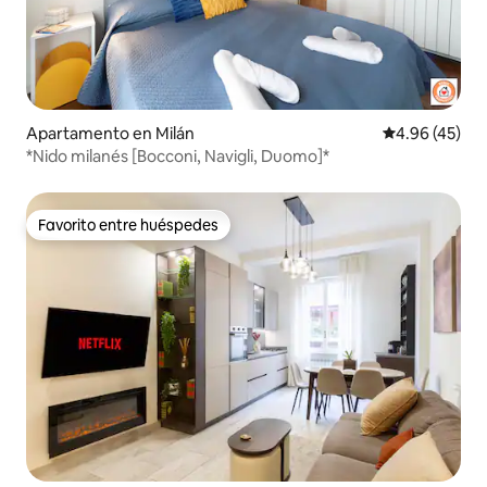
Apartamento en Milán
Calificación 
4.96 (45)
*Nido milanés [Bocconi, Navigli, Duomo]*
Favorito entre huéspedes
Favorito entre huéspedes