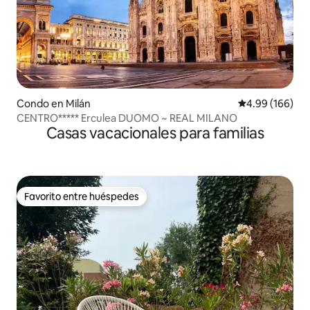
Condo en Milán
Calificación pr
4.99 (166)
CENTRO***** Erculea DUOMO ~ REAL MILANO
Casas vacacionales para familias
Favorito entre huéspedes
Favorito entre huéspedes