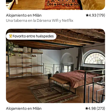
Alojamiento en Milán
Calificación p
4.93 (179)
Una taberna en la Dársena Wifi y Netflix
Favorito entre huéspedes
Favorito entre huéspedes preferido
Alojamiento en Milán
Calificación pr
4.98 (273)