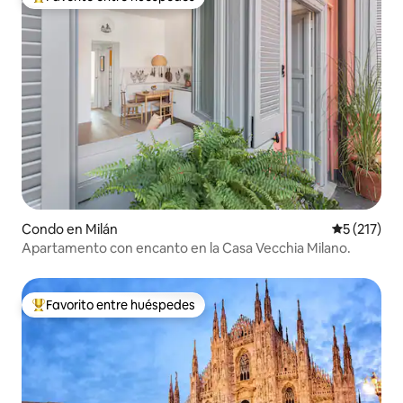
Favorito entre huéspedes preferido
Condo en Milán
Calificació
5 (217)
Apartamento con encanto en la Casa Vecchia Milano.
Favorito entre huéspedes
Favorito entre huéspedes preferido