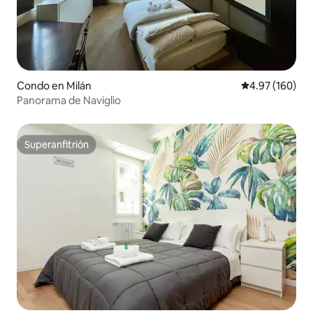
Condo en Milán
Calificación pr
4.97 (160)
Panorama de Naviglio
Superanfitrión
Superanfitrión