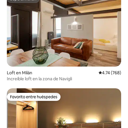
Superanfitrión
Loft en Milán
Calificación pr
4.74 (768)
Increíble loft en la zona de Navigli
Favorito entre huéspedes
Favorito entre huéspedes