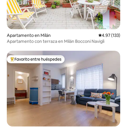
Apartamento en Milán
Calificación p
4.97 (133)
Apartamento con terraza en Milán Bocconi Navigli
Favorito entre huéspedes
Favorito entre huéspedes preferido