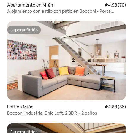
Apartamento en Milán
Calificación p
4.93 (70)
Alojamiento con estilo con patio en Bocconi - Porta
Romana
Superanfitrión
Superanfitrión
Loft en Milán
Calificación p
4.83 (36)
Bocconi Industrial Chic Loft, 2 BDR + 2 baños
Superanfitrión