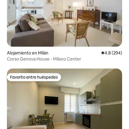
Alojamiento en Milán
Calificación p
4.8 (294)
Corso Genova House - Milano Center
Favorito entre huéspedes
Favorito entre huéspedes