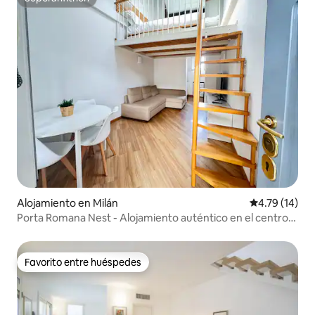
Superanfitrión
Alojamiento en Milán
Calificación 
4.79 (14)
Porta Romana Nest - Alojamiento auténtico en el centro
de la ciudad
Favorito entre huéspedes
Favorito entre huéspedes