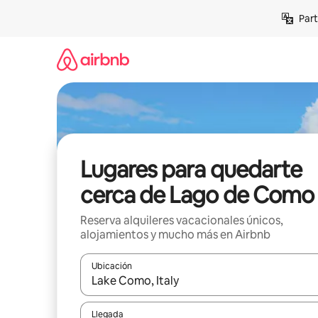
Omite
Part
el
contenido
Lugares para quedarte
cerca de Lago de Como
Reserva alquileres vacacionales únicos,
alojamientos y mucho más en Airbnb
Ubicación
Cuando los resultados estén disponibles, navega co
Llegada