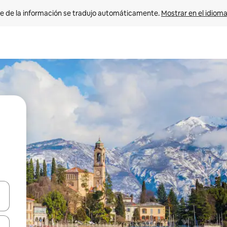
e de la información se tradujo automáticamente. 
Mostrar en el idioma
n las teclas de flecha hacia arriba y hacia abajo o explora con el tact