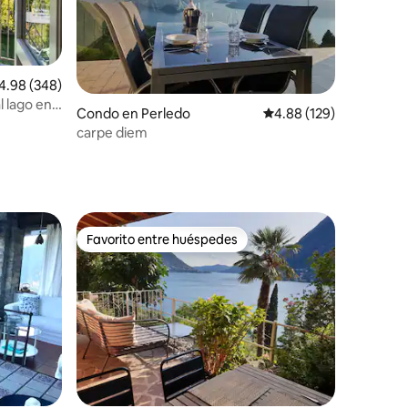
lificación promedio: 4.98 de 5, 348 reseñas
4.98 (348)
l lago en
Condo en Perledo
Calificación promedio: 
4.88 (129)
carpe diem
Favorito entre huéspedes
Favorito entre huéspedes