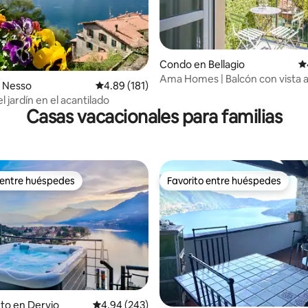
Condo en Bellagio
Ca
4.94 de 5, 422 reseñas
Ama Homes | Balcón con vista a
 Nesso
Calificación promedio: 4.89 de 5, 181 reseñas
4.89 (181)
Bellagio
el jardín en el acantilado
Casas vacacionales para familias
 entre huéspedes
Favorito entre huéspedes
 entre huéspedes
Favorito entre huéspedes
.89 de 5, 289 reseñas
to en Dervio
Calificación promedio: 4.94 de 5, 243 reseñas
4.94 (243)