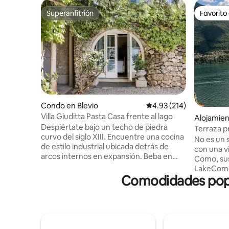
Superanfitrión
Favorito
Superanfitrión
Favorito
Condo en Blevio
Calificación promedio: 
4.93 (214)
Villa Giuditta Pasta Casa frente al lago
Alojamien
Despiértate bajo un techo de piedra
Terraza p
curvo del siglo XIII. Encuentre una cocina
George Cl
No es un 
de estilo industrial ubicada detrás de
con una v
arcos internos en expansión. Beba en
Como, susp
magníficas vistas al lago y a la montaña
LakeComo
desde una hamaca sombreada. Diríjase
Comodidades popu
con vista 
directamente al lago de Como desde las
antigüeda
soleadas terrazas del jardín. CIR: 013026-
con una j
CNI-00010 La casa de planta baja forma
veneciana
parte de una villa del siglo XIII que fue
directamen
comprada en 1830 por la célebre soprano
residenci