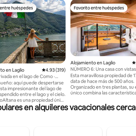
 entre huéspedes
Favorito entre huéspedes
 entre huéspedes
Favorito entre huéspedes
4.93 de 5, 214 reseñas
Alojamiento en Laglio
C
NÚMERO 6: Una casa con vistas
to en Laglio
Calificación promedio: 4.93 de 5, 319 reseñas
4.93 (319)
Como, Italia.
Esta maravillosa propiedad de 
rivada en el lago de Como ·
data de hace más de 500 años.
ooney Laglio
sueño: aquí puede despertarse
Organizado en tres plantas, su e
ista impresionante del lago de
único combina las característic
endido entre el lago y el cielo.
originales con habitaciones mo
Altana es una propiedad única
baños bellamente diseñadas. S
lares en alquileres vacacionales cerc
al lago, con 400 años de
la orilla del lago de Como, la pla
d, ubicada en Laglio, y cuenta
superior se abre a una amplia t
oya poco común: una «altana»
la azotea que ofrece comedor e
 en la azotea que da
áreas para relajarse y cuenta c
te a Villa Oleandra, la icónica
impresionantes vistas del lago. 
a de George Clooney. La