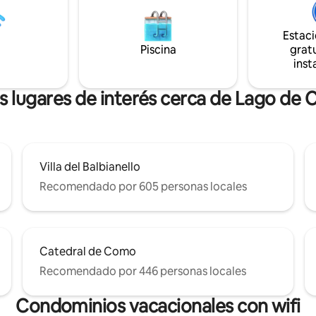
ofrece una serie de lugares pa
e une al diseño con vistas
beber, tiendas locales, un parque
ntes, interiores cálidos y
una pequeña playa y un montó
Estac
es y comodidad moderna, a
estacionamiento cerca.
Piscina
gratu
os de paseos junto al lago y
inst
s restaurantes. Perfecto para
 familias que buscan una estadía
e icónica en el lago de Como.
s lugares de interés cerca de Lago de
Villa del Balbianello
Recomendado por 605 personas locales
Catedral de Como
Recomendado por 446 personas locales
Condominios vacacionales con wifi