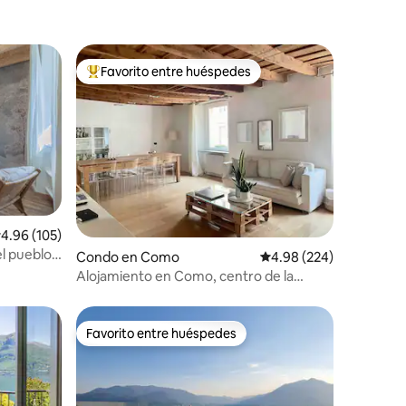
Favorito entre huéspedes
rido
Favorito entre huéspedes preferido
alificación promedio: 4.96 de 5, 105 reseñas
4.96 (105)
l pueblo –
Condo en Como
Calificación promedio: 
4.98 (224)
Alojamiento en Como, centro de la
ciudad, aparcamiento
Favorito entre huéspedes
rido
Favorito entre huéspedes