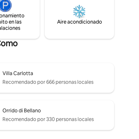
ra comer y
para dos. 2 terrazas. Chimenea. Gran
 infantil,
espacio para trabajar a distancia. Espacio
n de
de garaje privado a 3 minutos a pie, a
ionamiento
pagar.
ito en las
Aire acondicionado
alaciones
 Como
Villa Carlotta
Recomendado por 666 personas locales
Orrido di Bellano
Recomendado por 330 personas locales