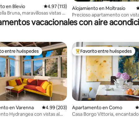
to en Blevio
Calificación promedio: 4.97 de 5, 113 reseñas
4.97 (113)
Alojamiento en Moltrasio
C
lla Bruna, maravillosas vistas al
Precioso apartamento con vista
arcamiento
mentos vacacionales con aire acondi
de Como
ito entre huéspedes
Favorito entre huéspedes
 entre huéspedes preferido
Favorito entre huéspedes prefe
nto en Varenna
Calificación promedio: 4.99 de 5, 203 reseñas
4.99 (203)
Apartamento en Como
C
to Hydrangea con vistas al
Casa Borgo Vittoria, encantado
arenna
estancia en el lago de Como