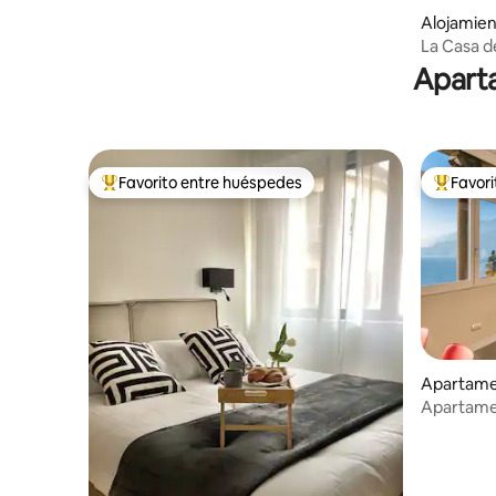
Alojamien
La Casa de
lago y ap
Aparta
Favorito entre huéspedes
Favor
Favorito entre huéspedes preferido
Favorito
Apartame
Apartamen
lago en V