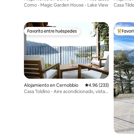
Como - Magic Garden House - Lake View
Casa Tilde
Como - J
Favorito entre huéspedes
Favor
Favorito entre huéspedes
Favorito
Alojamiento en Cernobbio
Calificación promedio: 
4.96 (233)
Casa Toldino - Aire acondicionado, vistas
al lago, ecológica