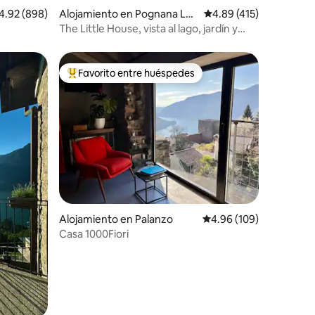
lificación promedio: 4.92 de 5, 898 reseñas
4.92 (898)
Alojamiento en Pognana Lari
Calificación promedio: 
4.89 (415)
o
The Little House, vista al lago, jardín y
parking
Favorito entre huéspedes
rido
Favorito entre huéspedes preferido
Alojamiento en Palanzo
Calificación promedio: 
4.96 (109)
Casa 1000Fiori