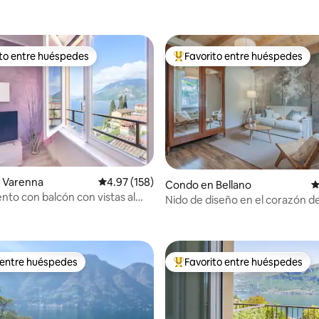
ito entre huéspedes
Favorito entre huéspedes
 entre huéspedes preferido
Favorito entre huéspedes prefe
 Varenna
Calificación promedio: 4.97 de 5, 158 reseñas
4.97 (158)
4.96 de 5, 133 reseñas
Condo en Bellano
C
to con balcón con vistas al
Nido de diseño en el corazón de
arenna
Lago de Como
 entre huéspedes
Favorito entre huéspedes
 entre huéspedes
Favorito entre huéspedes prefe