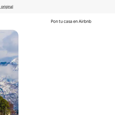
 original
Pon tu casa en Airbnb
o o desliza el dedo.