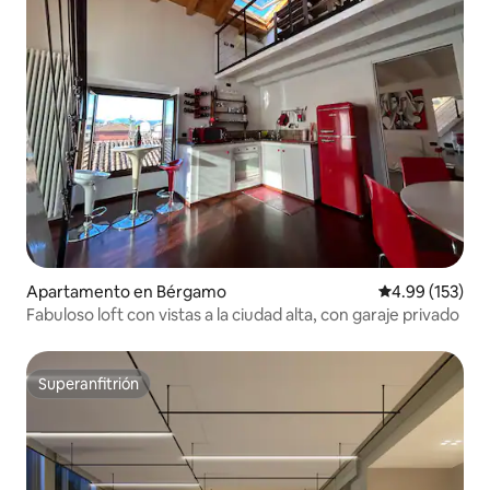
Apartamento en Bérgamo
Calificación p
4.99 (153)
Fabuloso loft con vistas a la ciudad alta, con garaje privado
Superanfitrión
Superanfitrión