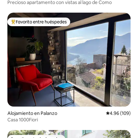
Precioso apartamento con vistas al lago de Como
Favorito entre huéspedes
Favorito entre huéspedes preferido
Alojamiento en Palanzo
Calificación pr
4.96 (109)
Casa 1000Fiori