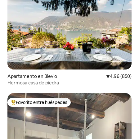
Apartamento en Blevio
Calificación pr
4.96 (850)
Hermosa casa de piedra
Favorito entre huéspedes
Favorito entre huéspedes preferido