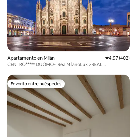
Apartamento en Milán
Calificación pr
4.97 (402)
CENTRO***** DUOMO~ RealMilanoLux >REAL
DESINFECTADO
Favorito entre huéspedes
Favorito entre huéspedes