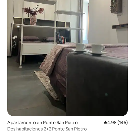
Apartamento en Ponte San Pietro
Calificación pr
4.98 (146)
Dos habitaciones 2+2 Ponte San Pietro