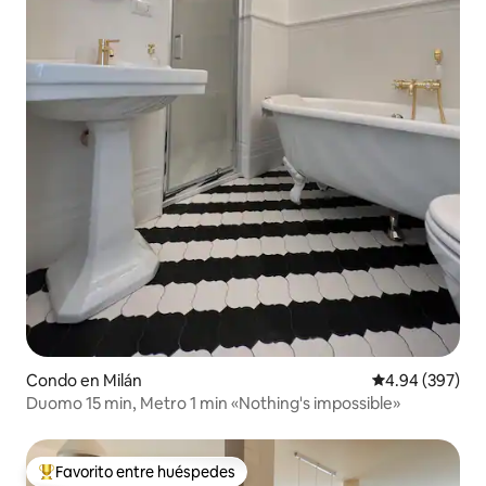
Condo en Milán
Calificación pr
4.94 (397)
Duomo 15 min, Metro 1 min «Nothing's impossible»
Favorito entre huéspedes
Favorito entre huéspedes preferido