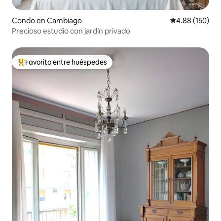
Condo en Cambiago
Calificación pr
4.88 (150)
Precioso estudio con jardín privado
Favorito entre huéspedes
Favorito entre huéspedes preferido