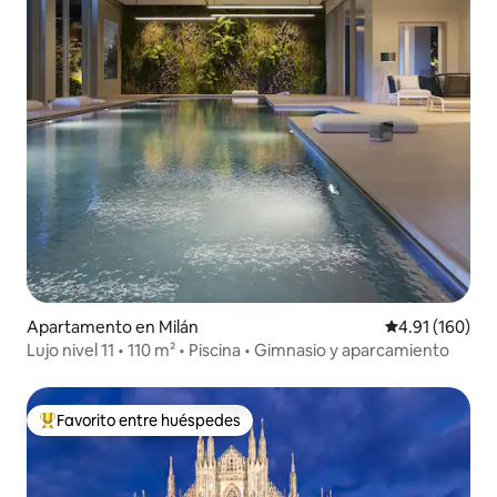
Apartamento en Milán
Calificación p
4.91 (160)
Lujo nivel 11 • 110 m² • Piscina • Gimnasio y aparcamiento
Favorito entre huéspedes
Favorito entre huéspedes preferido