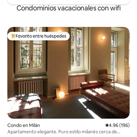
villa. Más tarde, su hija erigió una lápida
Condominios vacacionales con wifi
en su memoria. En el pequeño
cementerio de Blevio es posible visitar la
tumba de Giuditta Pasta que murió en
1865.
Favorito entre huéspedes
Favorito entre huéspedes preferido
Condo en Milán
Calificación pr
4.96 (196)
Apartamento elegante. Puro estilo milanés cerca de