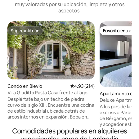
muy valoradas por su ubicación, limpieza y otros
aspectos.
Superanfitrión
Favorito entre h
Superanfitrión
Favorito entre h
Condo en Blevio
Calificación promedio: 4.93 de 5
4.93 (214)
Villa Giuditta Pasta Casa frente al lago
Apartamento en 
Despiértate bajo un techo de piedra
Deluxe Apartment
curvo del siglo XIII. Encuentre una cocina
A los pies de la Ciu
de estilo industrial ubicada detrás de
exclusivo Parque N
arcos internos en expansión. Beba en
de Bérgamo, se e
magníficas vistas al lago y a la montaña
y acogedor estudi
desde una hamaca sombreada. Diríjase
Comodidades populares en alquileres
cuadrados con una
directamente al lago de Como desde las
amueblada, donde 