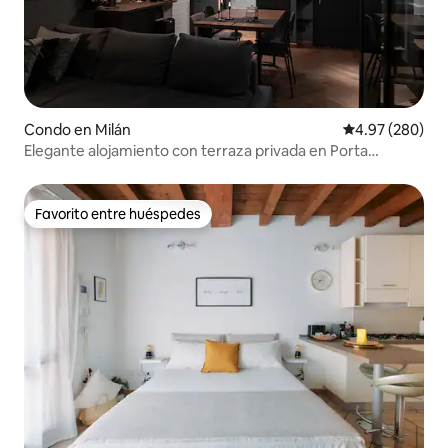
Condo en Milán
Calificación pr
4.97 (280)
Elegante alojamiento con terraza privada en Porta
Venezia
Favorito entre huéspedes
Favorito entre huéspedes