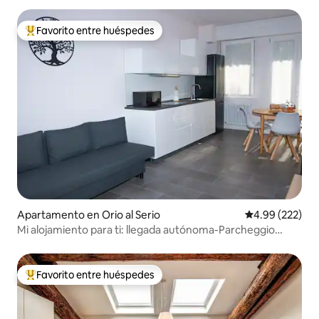
Favorito entre huéspedes
Favorito entre huéspedes preferido
Apartamento en Orio al Serio
Calificación pr
4.99 (222)
Mi alojamiento para ti: llegada autónoma-Parcheggio
incluso
Favorito entre huéspedes
Favorito entre huéspedes preferido