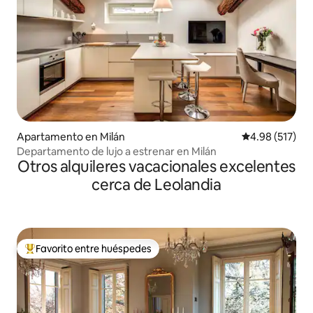
Apartamento en Milán
Calificación p
4.98 (517)
Departamento de lujo a estrenar en Milán
Otros alquileres vacacionales excelentes
cerca de Leolandia
Favorito entre huéspedes
Favorito entre huéspedes preferido