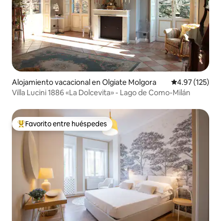
Alojamiento vacacional en Olgiate Molgora
Calificación p
4.97 (125)
Villa Lucini 1886 «La Dolcevita» - Lago de Como-Milán
Favorito entre huéspedes
Favorito entre huéspedes preferido