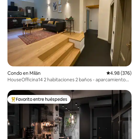
Condo en Milán
Calificación pr
4.98 (376)
HouseOfficina14 2 habitaciones 2 baños - aparcamiento
Metro
Favorito entre huéspedes
Favorito entre huéspedes preferido