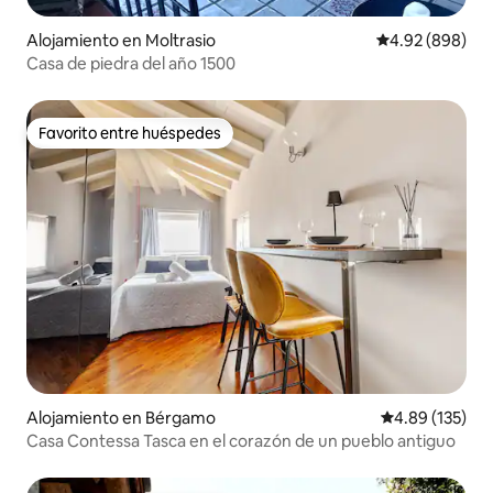
Alojamiento en Moltrasio
Calificación pr
4.92 (898)
Casa de piedra del año 1500
Favorito entre huéspedes
Favorito entre huéspedes
Alojamiento en Bérgamo
Calificación p
4.89 (135)
Casa Contessa Tasca en el corazón de un pueblo antiguo