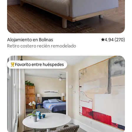
Alojamiento en Bolinas
Calificación pr
4.94 (270)
Retiro costero recién remodelado
Favorito entre huéspedes
Favorito entre huéspedes preferido