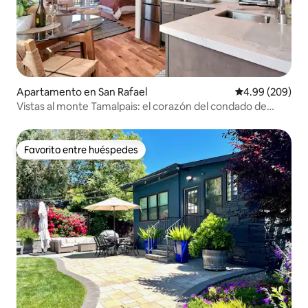
Apartamento en San Rafael
Calificación pr
4.99 (209)
Vistas al monte Tamalpais: el corazón del condado de
Marín
Favorito entre huéspedes
Favorito entre huéspedes