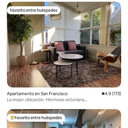
Favorito entre huéspedes
Favorito entre huéspedes
Apartamento en San Francisco
Calificación 
4.9 (173)
La mejor ubicación. Hermosa victoriana
~Limpia~Segura~Tranquila
Favorito entre huéspedes
Favorito entre huéspedes preferido