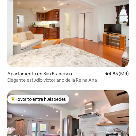
Apartamento en San Francisco
Calificación p
4.85 (519)
Elegante estudio victoriano de la Reina Ana
Favorito entre huéspedes
Favorito entre huéspedes preferido