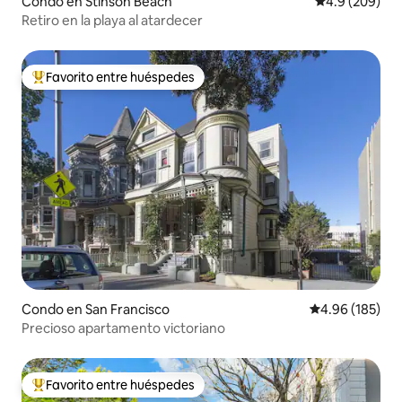
Condo en Stinson Beach
Calificación p
4.9 (209)
Retiro en la playa al atardecer
Favorito entre huéspedes
Favorito entre huéspedes preferido
Condo en San Francisco
Calificación pr
4.96 (185)
Precioso apartamento victoriano
Favorito entre huéspedes
Favorito entre huéspedes preferido