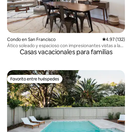
Condo en San Francisco
Calificación p
4.97 (132)
Ático soleado y espacioso con impresionantes vistas a la
Casas vacacionales para familias
ciudad
Favorito entre huéspedes
Favorito entre huéspedes