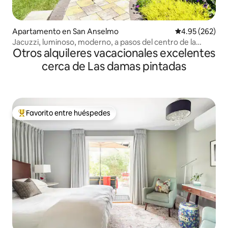
Apartamento en San Anselmo
Calificación pr
4.95 (262)
Jacuzzi, luminoso, moderno, a pasos del centro de la
Otros alquileres vacacionales excelentes
ciudad.
cerca de Las damas pintadas
Favorito entre huéspedes
Favorito entre huéspedes preferido