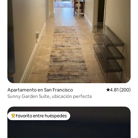
Apartamento en San Francisco
Calificación pr
4.81 (200)
Sunny Garden Suite, ubicación perfecta
Favorito entre huéspedes
Favorito entre huéspedes preferido