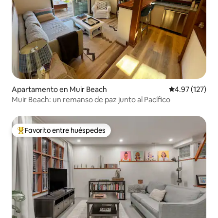
Apartamento en Muir Beach
Calificación p
4.97 (127)
Muir Beach: un remanso de paz junto al Pacífico
Favorito entre huéspedes
Favorito entre huéspedes preferido