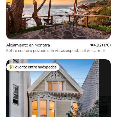
Alojamiento en Montara
Calificación p
4.92 (170)
Retiro costero privado con vistas espectaculares al mar
Favorito entre huéspedes
Favorito entre huéspedes preferido