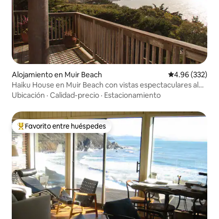
Alojamiento en Muir Beach
Calificación pr
4.96 (332)
Haiku House en Muir Beach con vistas espectaculares al
mar
Ubicación
·
Calidad-precio
·
Estacionamiento
Favorito entre huéspedes
Favorito entre huéspedes preferido