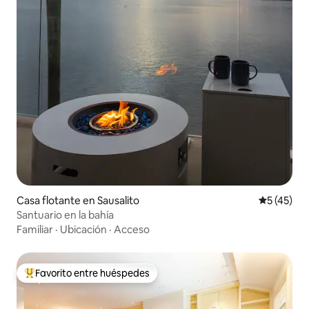
Casa flotante en Sausalito
Calificaci
5 (45)
Santuario en la bahía
Familiar
·
Ubicación
·
Acceso
Favorito entre huéspedes
Favorito entre huéspedes preferido