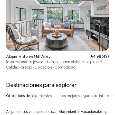
Alojamiento en Mill Valley
Calificación p
4.98 (49)
Impresionante joya del barrio a poca distancia a pie del
centro de la ciudad
Calidad-precio
·
Ubicación
·
Comodidad
Destinaciones para explorar
Otros tipos de alojamientos
Los mejores lugares de interés 
Alojamientos vacacionales con piscina
Alojamientos vacacionales que admiten mascotas