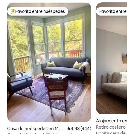
Favorito entre huéspedes
Favorito entre h
Favorito entre huéspedes preferido
Favorito entre h
Alojamiento en Bo
Retiro costero re
Casa de huéspedes en Mill
Calificación promedio: 4.93 de 5
4.93 (444)
Bonita casa de med