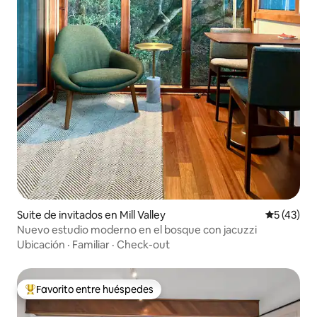
Suite de invitados en Mill Valley
Calificaci
5 (43)
Nuevo estudio moderno en el bosque con jacuzzi
Ubicación
·
Familiar
·
Check-out
Favorito entre huéspedes
Favorito entre huéspedes preferido