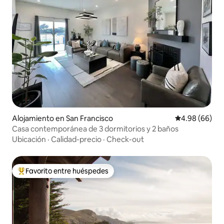
Alojamiento en San Francisco
Calificación p
4.98 (66)
Casa contemporánea de 3 dormitorios y 2 baños
Ubicación
·
Calidad-precio
·
Check-out
Favorito entre huéspedes
Favorito entre huéspedes preferido