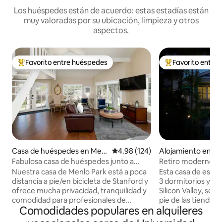
Los huéspedes están de acuerdo: estas estadías están
muy valoradas por su ubicación, limpieza y otros
aspectos.
Favorito entre huéspedes
Favorito entre
Favorito entre huéspedes preferido
Favorito entre hu
Casa de huéspedes en Menl
Calificación promedio: 4.98 de 5
4.98 (124)
Alojamiento en Pal
o Park
Fabulosa casa de huéspedes junto a
Retiro moderno en
Stanford con cocina
Nuestra casa de Menlo Park está a poca
Esta casa de estil
distancia a pie/en bicicleta de Stanford y
3 dormitorios y 3 
ofrece mucha privacidad, tranquilidad y
Silicon Valley, se 
comodidad para profesionales de
pie de las tiendas,
Comodidades populares en alquileres
negocios o cualquier persona que venga
que salpican Unive
a visitar Stanford. El área principal para
centro de Palo Alto. Llegar y salir d