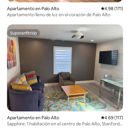
Apartamento en Palo Alto
Calificación p
4.98 (171)
Apartamento lleno de luz en el corazón de Palo Alto
Superanfitrión
Superanfitrión
Apartamento en Palo Alto
Calificación p
4.69 (117)
Sapphire: 1 habitación en el centro de Palo Alto, Stanford,
con aire acondicionado