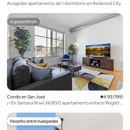
Acogedor apartamento de 1 dormitorio en Redwood City
Superanfitrión
Superanfitrión
Condo en San José
Calificación pr
4.93 (199)
¡⭐️En Santana Row! ¡NUEVO apartamento entero! Registro
autónomo✅
Favorito entre huéspedes
Favorito entre huéspedes