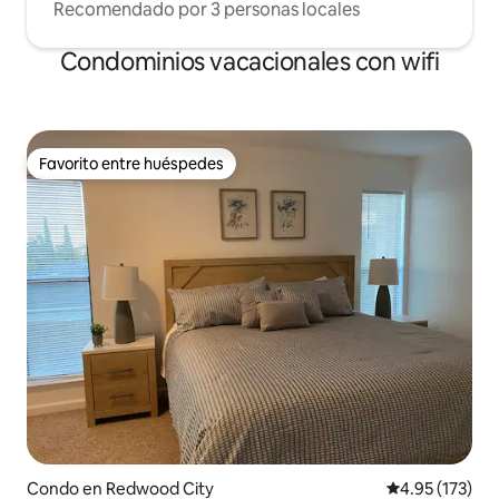
Recomendado por 3 personas locales
Condominios vacacionales con wifi
Favorito entre huéspedes
Favorito entre huéspedes
Condo en Redwood City
Calificación p
4.95 (173)