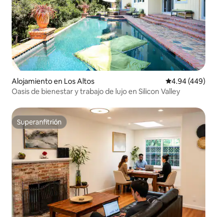
Alojamiento en Los Altos
Calificación pr
4.94 (449)
Oasis de bienestar y trabajo de lujo en Silicon Valley
Superanfitrión
Superanfitrión