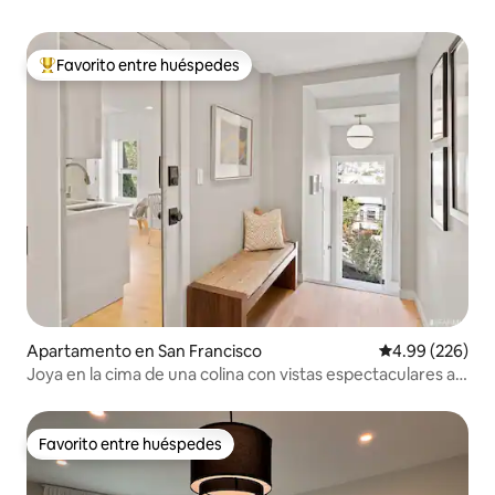
Favorito entre huéspedes
Favorito entre huéspedes preferido
Apartamento en San Francisco
Calificación pr
4.99 (226)
Joya en la cima de una colina con vistas espectaculares a
la ciudad y a la bahía
Favorito entre huéspedes
Favorito entre huéspedes