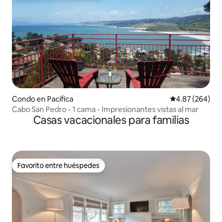
Condo en Pacífica
Calificación pr
4.87 (264)
Cabo San Pedro - 1 cama - Impresionantes vistas al mar
Casas vacacionales para familias
Favorito entre huéspedes
Favorito entre huéspedes