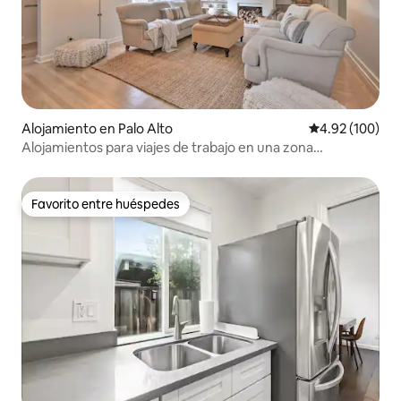
Alojamiento en Palo Alto
Calificación pr
4.92 (100)
Alojamientos para viajes de trabajo en una zona
estupenda
Favorito entre huéspedes
Favorito entre huéspedes