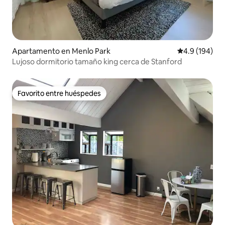
Apartamento en Menlo Park
Calificación 
4.9 (194)
Lujoso dormitorio tamaño king cerca de Stanford
Favorito entre huéspedes
Favorito entre huéspedes