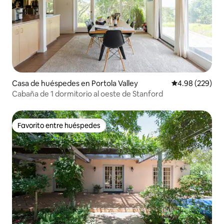
Casa de huéspedes en Portola Valley
Calificación pr
4.98 (229)
Cabaña de 1 dormitorio al oeste de Stanford
Favorito entre huéspedes
Favorito entre huéspedes