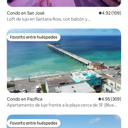
Condo en San José
Calificación pr
4.92 (109)
Loft de lujo en Santana Row, con balcón y
estacionamiento
Favorito entre huéspedes
Favorito entre huéspedes
Condo en Pacífica
Calificación pr
4.95 (309)
Apartamento de lujo frente a la playa cerca de SF (Blue
Wave 1)
Favorito entre huéspedes
Favorito entre huéspedes