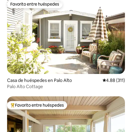
Favorito entre huéspedes
Favorito entre huéspedes
Casa de huéspedes en Palo Alto
Calificación p
4.88 (311)
Palo Alto Cottage
Favorito entre huéspedes
Favorito entre huéspedes preferido