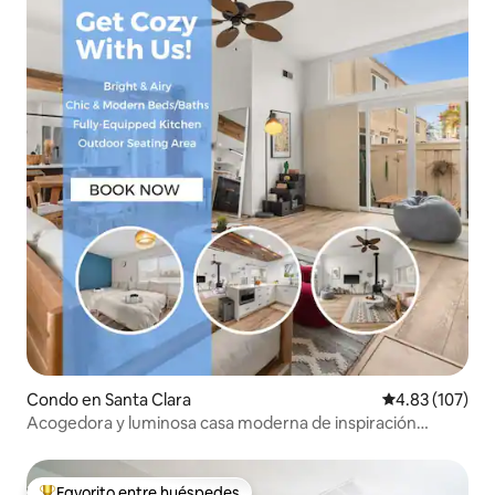
Condo en Santa Clara
Calificación p
4.83 (107)
Acogedora y luminosa casa moderna de inspiración
japonesa
Favorito entre huéspedes