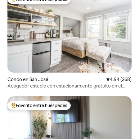
Favorito entre huéspedes preferido
Condo en San José
Calificación pr
4.94 (268)
Acogedor estudio con estacionamiento gratuito en el
centro de San José
Favorito entre huéspedes
Favorito entre huéspedes preferido