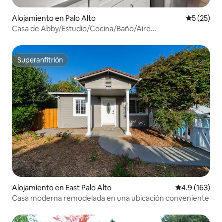
Alojamiento en Palo Alto
Calificaci
5 (25)
Casa de Abby/Estudio/Cocina/Baño/Aire
acondicionado/Calefacción/Privado
Superanfitrión
Superanfitrión
Alojamiento en East Palo Alto
Calificación 
4.9 (163)
Casa moderna remodelada en una ubicación conveniente