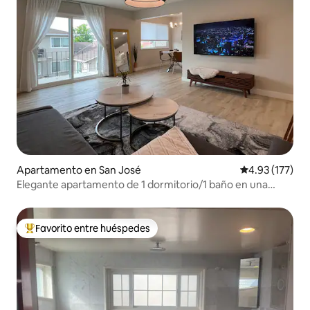
Apartamento en San José
Calificación p
4.93 (177)
Elegante apartamento de 1 dormitorio/1 baño en una
ubicación privilegiada
Favorito entre huéspedes
Favorito entre huéspedes preferido