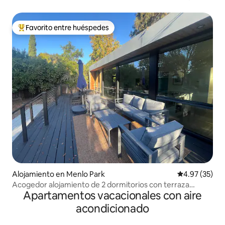
Stanford
Favorito entre huéspedes
Favorito entre huéspedes preferido
Alojamiento en Menlo Park
Calificación 
4.97 (35)
Acogedor alojamiento de 2 dormitorios con terraza
Apartamentos vacacionales con aire
grande
acondicionado