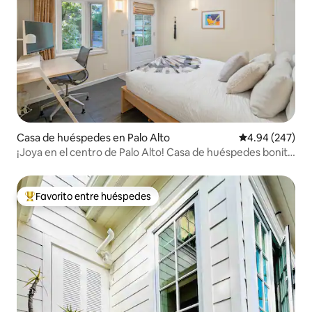
Casa de huéspedes en Palo Alto
Calificación pr
4.94 (247)
¡Joya en el centro de Palo Alto! Casa de huéspedes bonita
e impecable
Favorito entre huéspedes
Favorito entre huéspedes preferido