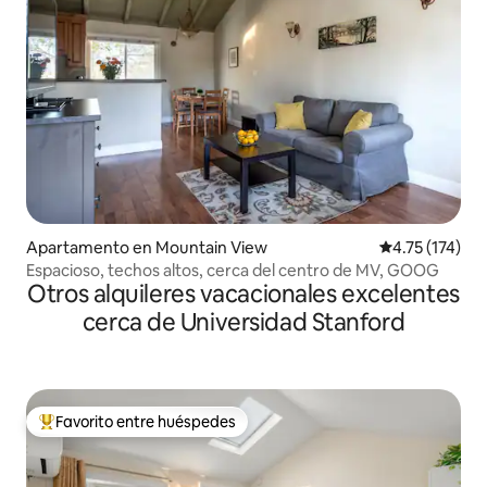
Apartamento en Mountain View
Calificación p
4.75 (174)
Espacioso, techos altos, cerca del centro de MV, GOOG
Otros alquileres vacacionales excelentes
cerca de Universidad Stanford
Favorito entre huéspedes
Favorito entre huéspedes preferido