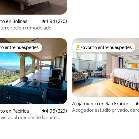
to en Bolinas
Calificación promedio: 4.94 de 5, 270 reseñas
4.94 (270)
stero recién remodelado
ito entre huéspedes
Favorito entre huéspedes
 entre huéspedes preferido
Favorito entre huéspedes prefe
Alojamiento en San Francisc
C
o
Acogedor estudio privado, cerc
to en Pacífica
Calificación promedio: 4.96 de 5, 229 reseñas
4.96 (229)
parque Golden Gate/USF
 vistas al mar desde la suite
la