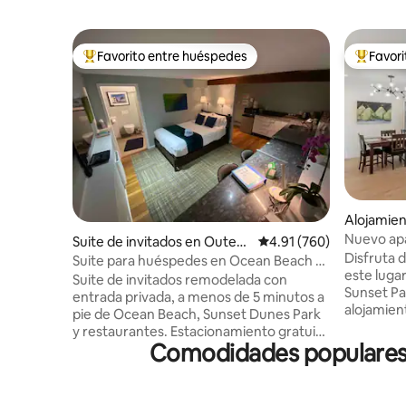
Favorito entre huéspedes
Favor
Favorito entre huéspedes preferido
Favorito
Alojamien
o
Nuevo ap
Suite de invitados en Outer
Calificación promedio: 
4.91 (760)
dormitorio
Disfruta 
Sunset
Suite para huéspedes en Ocean Beach –
con vistas
este lugar
A pocos pasos de parques
Suite de invitados remodelada con
Sunset Pa
entrada privada, a menos de 5 minutos a
alojamien
pie de Ocean Beach, Sunset Dunes Park
reciente
y restaurantes. Estacionamiento gratuito
abiertas 
Comodidades populares e
en la calle en el tranquilo y seguro distrito
completam
de Sunset, con fácil acceso al
2 baños. L
Aeropuerto Internacional de San
cama king
Francisco (SFO) y al centro de San