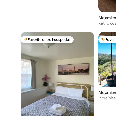
Alojamien
Retiro co
Favorito entre huéspedes
Favor
Favorito entre huéspedes preferido
Favorito
Alojamien
Increíbles
Tuscan Vil