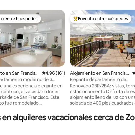
ito entre huéspedes
Favorito entre huéspedes
 entre huéspedes preferido
Favorito entre huéspedes prefe
to en San Francisc
Calificación promedio: 4.96 de 5, 161 reseñas
4.96 (161)
Alojamiento en San Francisc
C
o
artamento moderno de 3
Elegante departamento de
4.91 de 5, 760 reseñas
s y 2 baños junto al parque y
2 habitaciones y 2 baños con vi
de una experiencia elegante en
Renovado 2BR/2BA: vistas, terr
 al atardecer en San Francisco
panorámica y estacionamiento 
 céntrico, el vecindario Inner
estacionamiento Disfruta de e
del BART
rkside de San Francisco. Este
alojamiento lleno de luz con un
to fue remodelado
soleada de 400 pies cuadrados 
mente. Amplias áreas comunes
panorámicas. Ubicado en la tra
con electrodomésticos
Sunnyside, el espacio cuenta c
n alquileres vacacionales cerca de Zo
ente nuevos. 3 habitaciones y
espectaculares baños moderno
a suite principal cuenta con una
espaciosa cocina de diseño y t
, baño y un pequeño balcón. La
abovedados. Incluye internet S