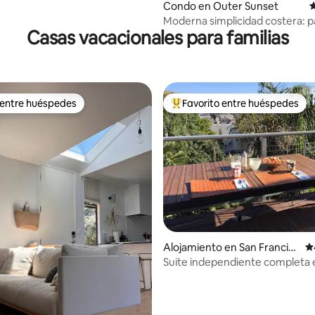
Condo en Outer Sunset
C
Moderna simplicidad costera: p
Casas vacacionales para familias
playa, parque
 entre huéspedes
Favorito entre huéspedes
 entre huéspedes
Favorito entre huéspedes prefe
4.96 de 5, 214 reseñas
Alojamiento en San Francisc
Ca
o
Suite independiente completa 
Oasis