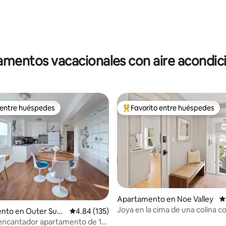
4.96 de 5, 194 reseñas
mentos vacacionales con aire acondi
 entre huéspedes
Favorito entre huéspedes
 entre huéspedes
Favorito entre huéspedes prefe
Apartamento en Noe Valley
C
Joya en la cima de una colina co
4.96 de 5, 427 reseñas
nto en Outer Suns
Calificación promedio: 4.84 de 5, 135 reseñas
4.84 (135)
espectaculares a la ciudad y a l
encantador apartamento de 1