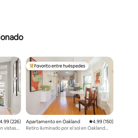
cionado
Favorito entre huéspedes
rido
Favorito entre huéspedes preferido
alificación promedio: 4.99 de 5, 226 reseñas
4.99 (226)
Apartamento en Oakland
Calificación promedio: 
4.99 (150)
n vistas
Retiro iluminado por el sol en Oakland
a bahía
con toques de diseño y terraza