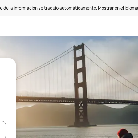
e de la información se tradujo automáticamente. 
Mostrar en el idioma
n las teclas de flecha hacia arriba y hacia abajo o explora con el tact