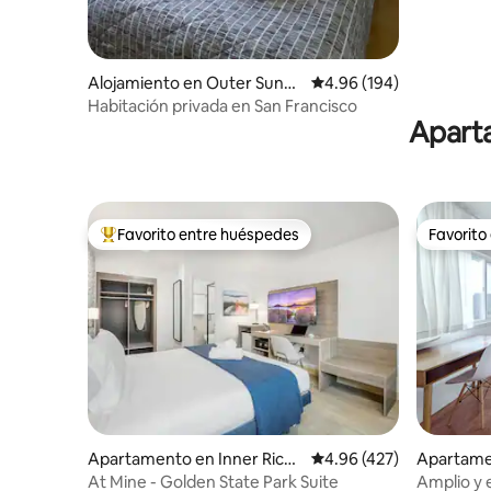
Alojamiento en Outer Sunse
Calificación promedio: 
4.96 (194)
t
Habitación privada en San Francisco
Aparta
Favorito entre huéspedes
Favorito
Favorito entre huéspedes preferido
Favorito
Apartamento en Inner Rich
Calificación promedio: 
4.96 (427)
Apartame
mond
et
At Mine - Golden State Park Suite
Amplio y 