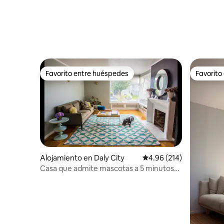
Favorito entre huéspedes
Favorito
Favorito entre huéspedes
Favorito
Alojamiento en Daly City
Calificación promedio: 
4.96 (214)
Casa que admite mascotas a 5 minutos
de la playa y de San Francisco