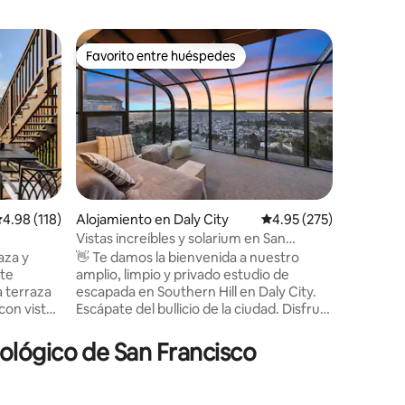
Apartame
Favorito entre huéspedes
Favor
rido
Favorito entre huéspedes
Favorit
Apartamen
Richardso
Romántic
impresion
disfruta 
estilo y
desde tu
king o re
ocasional
yendo y v
alificación promedio: 4.98 de 5, 118 reseñas
4.98 (118)
Alojamiento en Daly City
Calificación promedio: 
4.95 (275)
una esca
Vistas increíbles y solarium en San
retiro. El puente Golden Gate está a 6
sta
Francisco: 1 dormitorio privado
aza y
👋 Te damos la bienvenida a nuestro
minutos. 
• Cerca
ste
amplio, limpio y privado estudio de
a una ma
a terraza
escapada en Southern Hill en Daly City.
Camino/ru
con vistas
Escápate del bullicio de la ciudad. Disfruta
Valley. F
nquila
de una vista impresionante del día/noche
gratuito. ¡Lee las reseñas de este o de
on
en días despejados ☀️ - Fácil
nuestros
ológico de San Francisco
s, una
estacionamiento en la calle. - Great
flotantes
echos
Summit Loop Trail en la montaña San
onic y un
Bruno (6 minutos🚘). - Cow Palace Arena