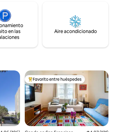
ecta:
(8 minutos🚘) - Centro comercial de
comestibles H Mart (10 minutos🚘) - A 9,2
 de BART
millas de SFO (17 minutos🚘) - A 6,7 millas
o del
del Civic Center(>30 minutos🚘 con
an
tráfico o 20 minutos🚘 sin tráfico). - A 11
ionamiento
Golden
millas de Fisherman's Wharf(>35 minutos
ito en las
Aire acondicionado
de tu
🚘 con tráfico o 23🚘 minutos sin tráfico).
alaciones
San
Favorito entre huéspedes
rido
Favorito entre huéspedes preferido