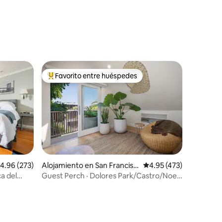
Favorito entre huéspedes
rido
Favorito entre huéspedes preferido
alificación promedio: 4.96 de 5, 273 reseñas
4.96 (273)
Alojamiento en San Francisc
Calificación promedio: 
4.95 (473)
o
a del
Guest Perch · Dolores Park/Castro/Noe ·
Jacuzzi