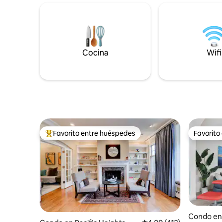
segunda h
Francisco (menos de 30 minutos).
queen. La
Ubicación privilegiada: a pocos pasos de
camas individuales.
Ocean Beach y cerca del Golden Gate
cerca de 
Park Superanfitriones: familia arriba,
Portal, M
dedicada a tu comodidad Comodidad:
Gate Park
Cocina
Wifi
estacionamiento gratuito en la calle,
Ocean Bea
entrega anticipada de equipaje,
todo lo p
descuentos semanales Perfecto para:
rápidame
parejas, nómadas digitales, amantes del
océano, entusiastas del aire libre
Favorito entre huéspedes
Favorito
Favorito entre huéspedes preferido
Favorito
Condo en