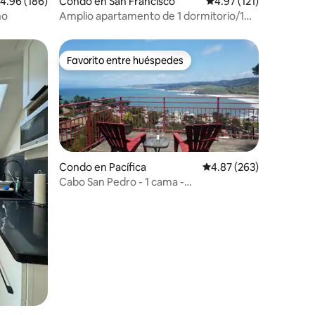
alificación promedio: 4.96 de 5, 186 reseñas
4.96 (186)
Condo en San Francisco
Calificación promedio:
4.97 (121)
no
Amplio apartamento de 1 dormitorio/1
baño con terraza privada (sin gastos de
limpieza)
Favorito entre huéspedes
Favorito entre huéspedes
Condo en Pacífica
Calificación promedio: 
4.87 (263)
Cabo San Pedro - 1 cama -
Impresionantes vistas al mar