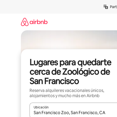
Omite
Part
el
contenido
Lugares para quedarte
cerca de Zoológico de
San Francisco
Reserva alquileres vacacionales únicos,
alojamientos y mucho más en Airbnb
Ubicación
Cuando los resultados estén disponibles, navega co