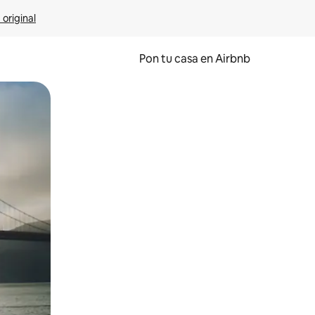
 original
Pon tu casa en Airbnb
o o desliza el dedo.