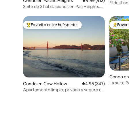
Condo en Pacific Heights
Calificación promedio: 
4.99 (413)
El destin
Suite de 3 habitaciones en Pac Heights.
San Franc
Privada, segura y tranquila.
Favorito entre huéspedes
Favor
Favorito entre huéspedes preferido
Favorito
Condo en 
La suite 
Condo en Cow Hollow
Calificación promedio: 
4.95 (347)
Apartamento limpio, privado y seguro en
San Francisco