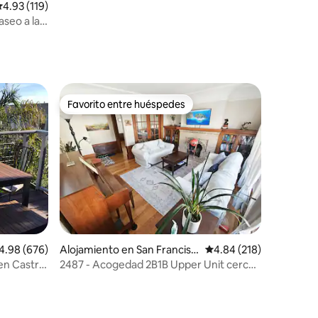
alificación promedio: 4.93 de 5, 119 reseñas
4.93 (119)
aseo a la
Favorito entre huéspedes
rido
Favorito entre huéspedes
lificación promedio: 4.98 de 5, 676 reseñas
4.98 (676)
Alojamiento en San Francisc
Calificación promedio: 
4.84 (218)
o
en Castro
2487 - Acogedad 2B1B Upper Unit cerca
del mar y el zoológico