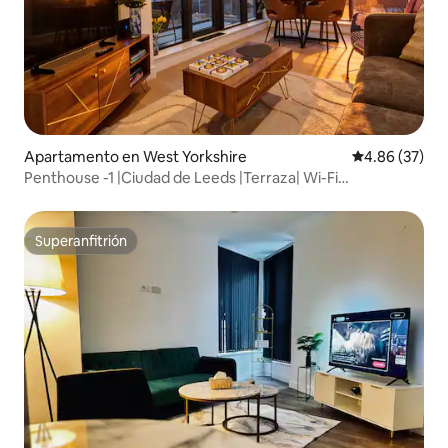
Apartamento en West Yorkshire
Calificación p
4.86 (37)
Penthouse -1 |Ciudad de Leeds |Terraza| Wi-Fi
Estacionamiento
Superanfitrión
Superanfitrión