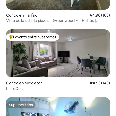
Condo en Halifax
Calificación pr
4.96 (103)
Vista de la sala de piezas – Greenwood Mill Halifax |
Central
Favorito entre huéspedes
Favorito entre huéspedes preferido
Condo en Middleton
Calificación p
4.93 (143)
InicioDos
Superanfitrión
Superanfitrión