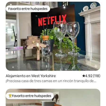
Favorito entre huéspedes
Favorito entre huéspedes
Alojamiento en West Yorkshire
Calificación p
4.92 (118)
¡Preciosa casa de tres camas en un rincón tranquilo de
Leeds!
Favorito entre huéspedes
Favorito entre huéspedes preferido