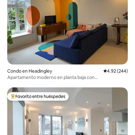
Condo en Headingley
Calificación pr
4.92 (244)
Apartamento moderno en planta baja con
estacionamiento cerrado.
Favorito entre huéspedes
Favorito entre huéspedes preferido