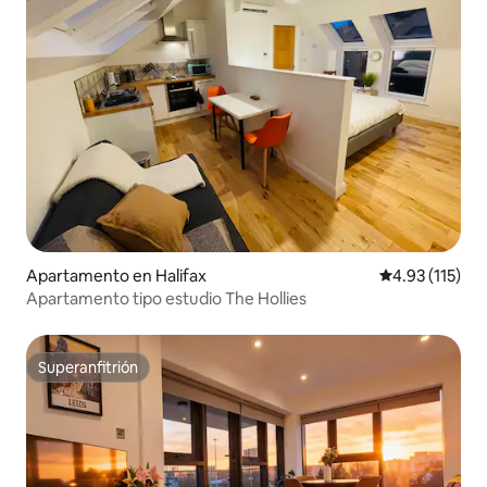
Apartamento en Halifax
Calificación p
4.93 (115)
Apartamento tipo estudio The Hollies
Superanfitrión
Superanfitrión