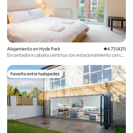
Alojamiento en Hyde Park
Calificación p
4.73 (421)
Encantadora cabaña céntrica con estacionamiento cerca
de LGI
Favorito entre huéspedes
Favorito entre huéspedes