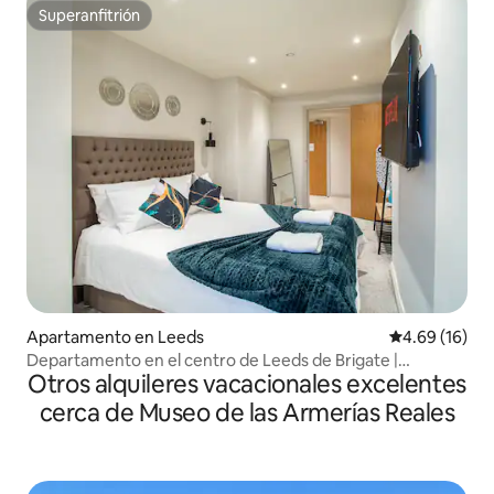
Superanfitrión
Superanfitrión
Apartamento en Leeds
Calificación 
4.69 (16)
Departamento en el centro de Leeds de Brigate |
Otros alquileres vacacionales excelentes
Capacidad para 5 personas
cerca de Museo de las Armerías Reales