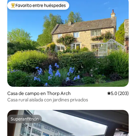
Favorito entre huéspedes
Favorito entre huéspedes preferido
Casa de campo en Thorp Arch
Calificación 
5.0 (203)
Casa rural aislada con jardines privados
Superanfitrión
Superanfitrión