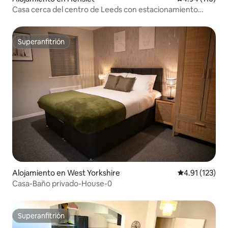
Casa cerca del centro de Leeds con estacionamiento
gratuito
Superanfitrión
Superanfitrión
Alojamiento en West Yorkshire
Calificación p
4.91 (123)
Casa-Baño privado-House-0
Superanfitrión
Superanfitrión