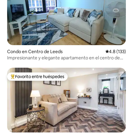
Condo en Centro de Leeds
Calificación 
4.8 (133)
Impresionante y elegante apartamento en el centro de
Leeds.
Favorito entre huéspedes
Favorito entre huéspedes preferido