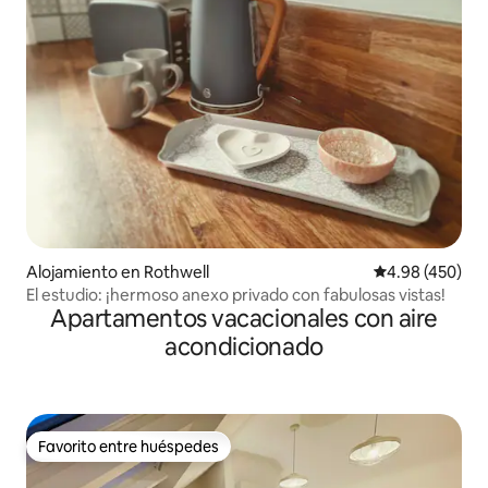
Alojamiento en Rothwell
Calificación pr
4.98 (450)
El estudio: ¡hermoso anexo privado con fabulosas vistas!
Apartamentos vacacionales con aire
acondicionado
Favorito entre huéspedes
Favorito entre huéspedes