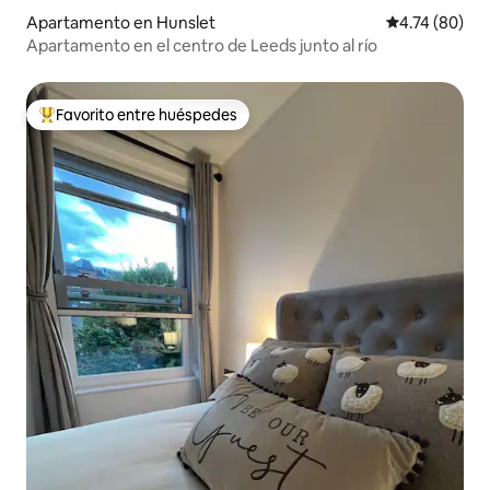
Apartamento en Hunslet
Calificación 
4.74 (80)
Apartamento en el centro de Leeds junto al río
Favorito entre huéspedes
Favorito entre huéspedes preferido