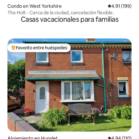
Condo en West Yorkshire
Calificación p
4.91 (199)
The Holt - Cerca de la ciudad, cancelación flexible.
Casas vacacionales para familias
Favorito entre huéspedes
Favorito entre huéspedes preferido
Alojamiento en Hunslet
Calificación p
4.94 (110)