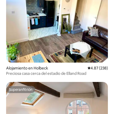
Alojamiento en Holbeck
Calificación pr
4.87 (238)
Preciosa casa cerca del estadio de Elland Road
Superanfitrión
Superanfitrión