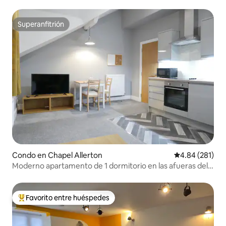
estacionamiento
Superanfitrión
Superanfitrión
Condo en Chapel Allerton
Calificación pr
4.84 (281)
Moderno apartamento de 1 dormitorio en las afueras del
centro de la ciudad (5)
Favorito entre huéspedes
Favorito entre huéspedes preferido