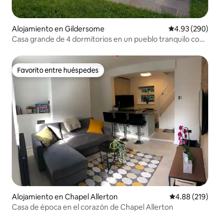
Alojamiento en Gildersome
Calificación pr
4.93 (290)
Casa grande de 4 dormitorios en un pueblo tranquilo con
jacuzzi
Favorito entre huéspedes
Favorito entre huéspedes
Alojamiento en Chapel Allerton
Calificación pr
4.88 (219)
Casa de época en el corazón de Chapel Allerton