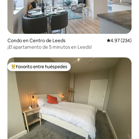
Condo en Centro de Leeds
Calificación pr
4.97 (234)
¡El apartamento de 5 minutos en Leeds!
Favorito entre huéspedes
Favorito entre huéspedes preferido