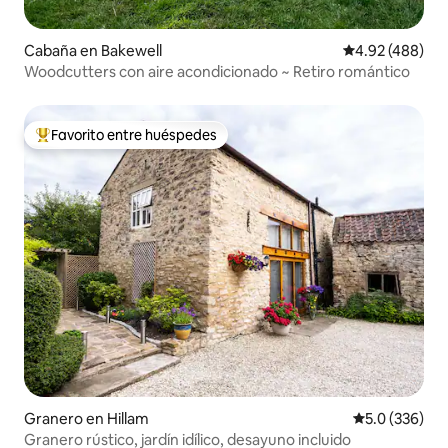
Cabaña en Bakewell
Calificación pr
4.92 (488)
Woodcutters con aire acondicionado ~ Retiro romántico
Favorito entre huéspedes
Favorito entre huéspedes preferido
Granero en Hillam
Calificación 
5.0 (336)
Granero rústico, jardín idílico, desayuno incluido