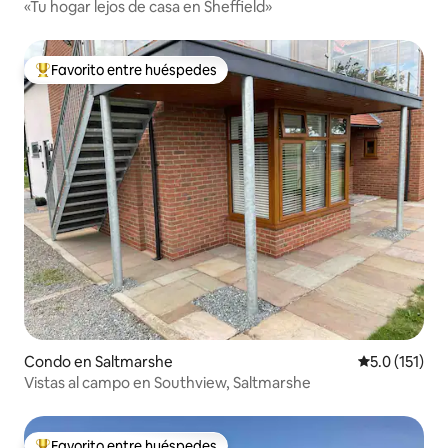
«Tu hogar lejos de casa en Sheffield»
Favorito entre huéspedes
Favorito entre huéspedes preferido
Condo en Saltmarshe
Calificación 
5.0 (151)
Vistas al campo en Southview, Saltmarshe
Favorito entre huéspedes