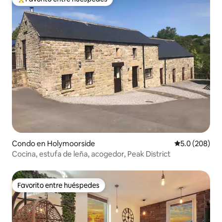
Favorito entre huéspedes preferido
Condo en Holymoorside
Calificación p
5.0 (208)
Cocina, estufa de leña, acogedor, Peak District
Favorito entre huéspedes
Favorito entre huéspedes