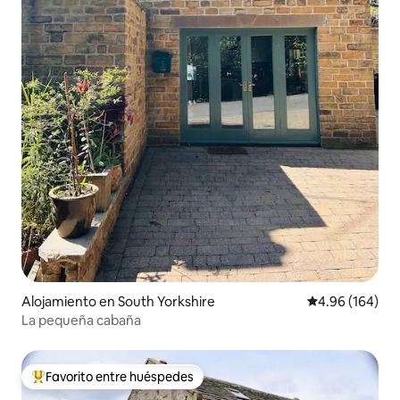
Alojamiento en South Yorkshire
Calificación pr
4.96 (164)
La pequeña cabaña
Favorito entre huéspedes
Favorito entre huéspedes preferido