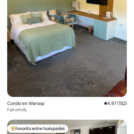
Condo en Warsop
Calificación p
4.97 (152)
Fairwinds
Favorito entre huéspedes
Favorito entre huéspedes preferido