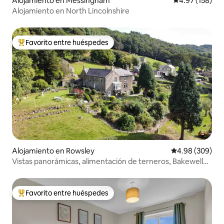
Alojamiento en Messingham
Calificación p
4.97 (158)
Alojamiento en North Lincolnshire
Favorito entre huéspedes
Favorito entre huéspedes preferido
Alojamiento en Rowsley
Calificación pr
4.98 (309)
Vistas panorámicas, alimentación de terneros, Bakewell
Chatsworth
Favorito entre huéspedes
Favorito entre huéspedes preferido