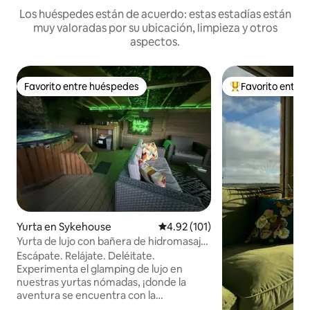
Los huéspedes están de acuerdo: estas estadías están
muy valoradas por su ubicación, limpieza y otros
aspectos.
Favorito entre huéspedes
Favorito entre
Favorito entre huéspedes
Favorito entre hu
Yurta en Sykehouse
Calificación promedio: 4.92 de 5
4.92 (101)
Yurta de lujo con bañera de hidromasaje
y cine
Escápate. Relájate. Deléitate.
Experimenta el glamping de lujo en
nuestras yurtas nómadas, ¡donde la
aventura se encuentra con la
comodidad! Tenemos cuatro yurtas