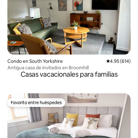
Condo en South Yorkshire
Calificación pr
4.95 (614)
Antigua casa de invitados en Broomhill
Casas vacacionales para familias
Favorito entre huéspedes
Favorito entre huéspedes