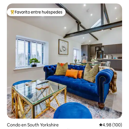
Favorito entre huéspedes
Favorito entre huéspedes preferido
Condo en South Yorkshire
Calificación pr
4.98 (100)