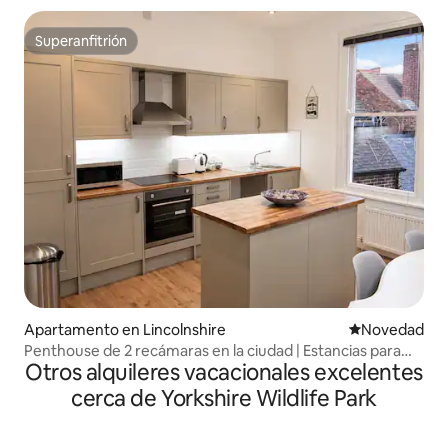
Superanfitrión
Superanfitrión
Apartamento en Lincolnshire
Lugar para ho
Novedad
Penthouse de 2 recámaras en la ciudad | Estancias para
Otros alquileres vacacionales excelentes
negocios y contratistas
cerca de Yorkshire Wildlife Park