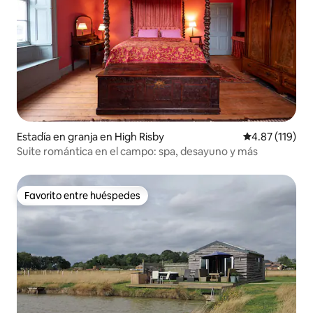
Estadía en granja en High Risby
Calificación p
4.87 (119)
Suite romántica en el campo: spa, desayuno y más
Favorito entre huéspedes
Favorito entre huéspedes