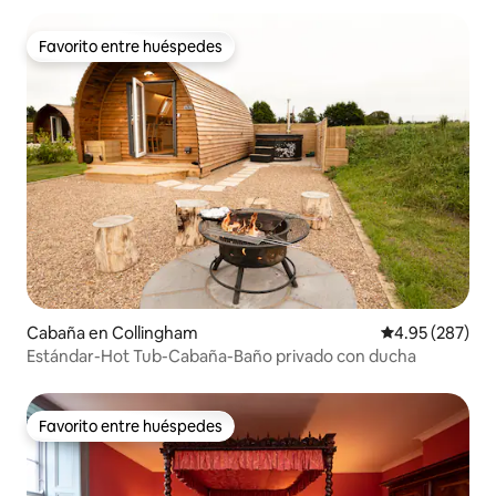
Favorito entre huéspedes
Favorito entre huéspedes
Cabaña en Collingham
Calificación pr
4.95 (287)
Estándar-Hot Tub-Cabaña-Baño privado con ducha
Favorito entre huéspedes
Favorito entre huéspedes