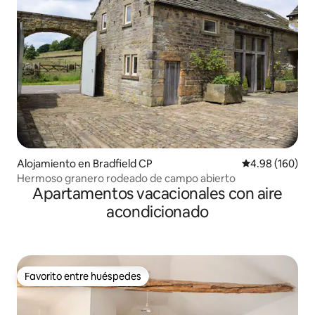
Alojamiento en Bradfield CP
Calificación pr
4.98 (160)
Hermoso granero rodeado de campo abierto
Apartamentos vacacionales con aire
acondicionado
Favorito entre huéspedes
Favorito entre huéspedes