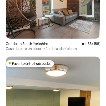
Condo en South Yorkshire
Calificación pr
4.85 (188)
Casa de ante en el corazón de la isla Kelham
Favorito entre huéspedes
Favorito entre huéspedes preferido