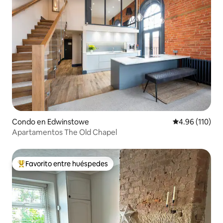
Condo en Edwinstowe
Calificación p
4.96 (110)
Apartamentos The Old Chapel
Favorito entre huéspedes
Favorito entre huéspedes preferido