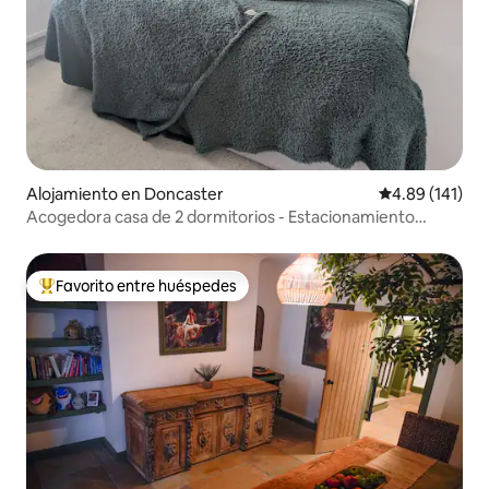
Alojamiento en Doncaster
Calificación p
4.89 (141)
Acogedora casa de 2 dormitorios - Estacionamiento
gratuito - Contratistas - Cocina
Favorito entre huéspedes
Favorito entre huéspedes preferido