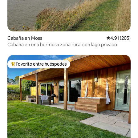
Cabaña en Moss
Calificación p
4.91 (205)
Cabaña en una hermosa zona rural con lago privado
Favorito entre huéspedes
Favorito entre huéspedes preferido