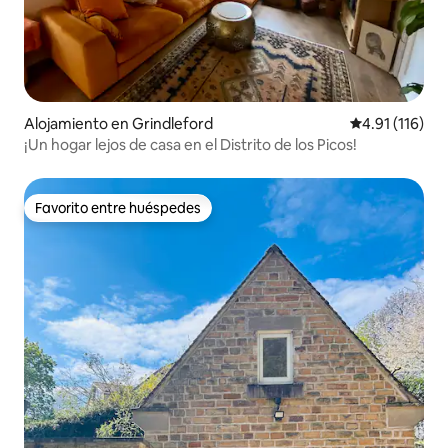
Alojamiento en Grindleford
Calificación p
4.91 (116)
¡Un hogar lejos de casa en el Distrito de los Picos!
Favorito entre huéspedes
Favorito entre huéspedes