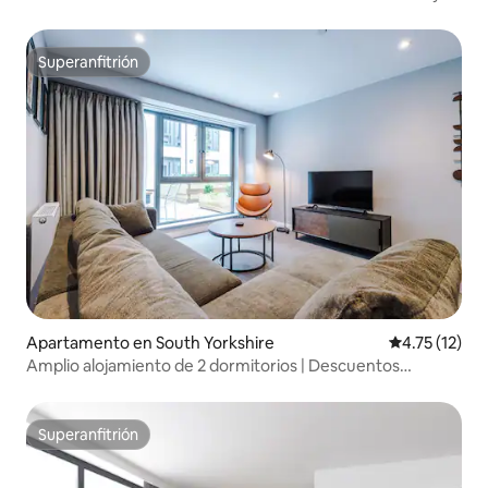
aparcamiento gratuito
Superanfitrión
Superanfitrión
Apartamento en South Yorkshire
Calificación 
4.75 (12)
Amplio alojamiento de 2 dormitorios | Descuentos
mensuales | Wifi | Estacionamiento para vehículos
eléctricos
Superanfitrión
Superanfitrión