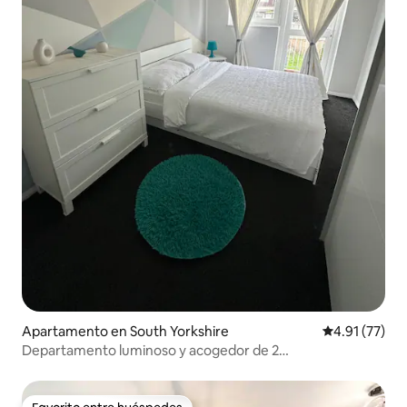
Apartamento en South Yorkshire
Calificación 
4.91 (77)
Departamento luminoso y acogedor de 2
dormitorios•Estacionamiento gratuito•Céntrico•Aire
acondicionado