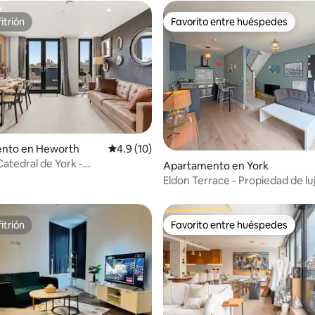
itrión
Favorito entre huéspedes
itrión
Favorito entre huéspedes
4.86 de 5, 251 reseñas
nto en Heworth
Calificación promedio: 4.9 de 5, 10 reseñas
4.9 (10)
 Catedral de York -
Apartamento en York
miento y gimnasio gratuitos -
Eldon Terrace - Propiedad de luj
 para 6 personas
dormitorio
itrión
Favorito entre huéspedes
itrión
Favorito entre huéspedes