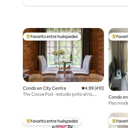
Favorito entre huéspedes
Favor
Favorito entre huéspedes preferido
Favorito
Condo en City Centre
Calificación promedio: 
4.99 (410)
The Cocoa Pod - estudio junto al río,
Condo en
¡aparcamiento en las instalaciones!
Piso mode
Favorito entre huéspedes
Favor
Favorito entre huéspedes preferido
Favorito