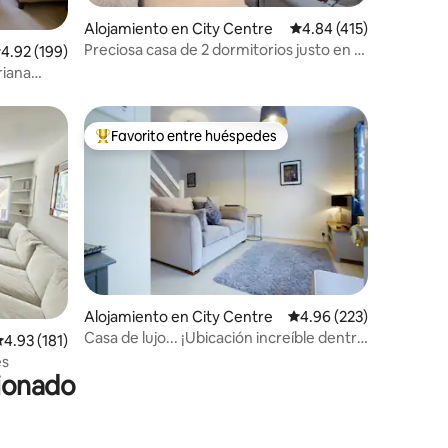
Alojamiento en City Centre
Calificación promedio: 
4.84 (415)
Preciosa casa de 2 dormitorios justo en el
alificación promedio: 4.92 de 5, 199 reseñas
4.92 (199)
corazón de York
riana
Favorito entre huéspedes
Favorito entre huéspedes preferido
Alojamiento en City Centre
Calificación promedio: 
4.96 (223)
Casa de lujo... ¡Ubicación increíble dentro
alificación promedio: 4.93 de 5, 181 reseñas
4.93 (181)
de las murallas de York!
es
cionado