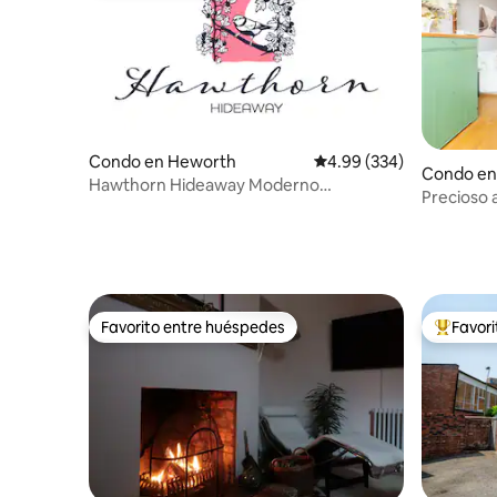
Condo en Heworth
Calificación promedio: 
4.99 (334)
Condo en
Hawthorn Hideaway Moderno
Precioso 
apartamento de 1 dormitorio
el centro
Favorito entre huéspedes
Favor
Favorito entre huéspedes
Favorito