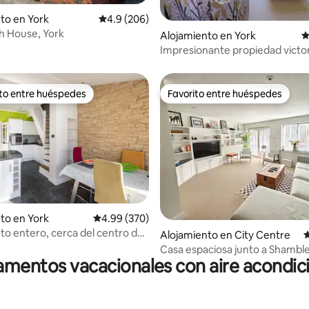
4.97 de 5, 205 reseñas
to en York
Calificación promedio: 4.9 de 5, 206 reseñas
4.9 (206)
h House, York
Alojamiento en York
C
Impresionante propiedad victo
frente al río
ito entre huéspedes
Favorito entre huéspedes
 entre huéspedes preferido
Favorito entre huéspedes
4.88 de 5, 110 reseñas
to en York
Calificación promedio: 4.99 de 5, 370 reseñas
4.99 (370)
to entero, cerca del centro de
Alojamiento en City Centre
C
y de los servicios
Casa espaciosa junto a Shambl
mentos vacacionales con aire acondi