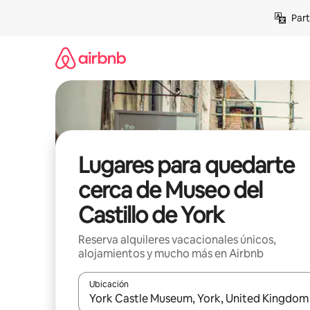
Omite
Part
el
contenido
Lugares para quedarte
cerca de Museo del
Castillo de York
Reserva alquileres vacacionales únicos,
alojamientos y mucho más en Airbnb
Ubicación
Cuando los resultados estén disponibles, navega co