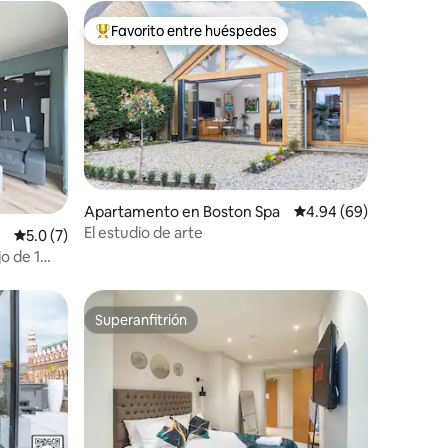
Favorito entre huéspedes
Favorito entre huéspedes preferido
Apartamento en Boston Spa
Calificación promedio:
4.94 (69)
El estudio de arte
Calificación promedio: 5.0 de 5, 7 reseñas
5.0 (7)
o de 1
Superanfitrión
Superanfitrión