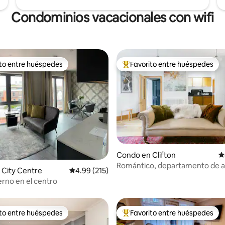
Condominios vacacionales con wifi
ito entre huéspedes
Favorito entre huéspedes
 entre huéspedes preferido
Favorito entre huéspedes prefe
4.99 de 5, 410 reseñas
Condo en Clifton
C
Romántico, departamento de ar
 City Centre
Calificación promedio: 4.99 de 5, 215 reseñas
4.99 (215)
Centro de la ciudad. Estaciona
rno en el centro
gratuito.
ito entre huéspedes
Favorito entre huéspedes
 entre huéspedes preferido
Favorito entre huéspedes prefe