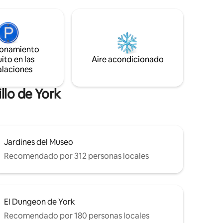
cos
a pie de las tiendas de la calle principal,
rincipal.
restaurantes, bares y atracciones
uestro
turísticas. La casa adosada se encuentra
os y la
junto al río Ouse, para dar agradables
iones
paseos y hacer turismo por el centro de
ionamiento
la ciudad si eliges la ruta panorámica.
ito en las
Aire acondicionado
moda y
alaciones
llo de York
Jardines del Museo
Recomendado por 312 personas locales
El Dungeon de York
Recomendado por 180 personas locales