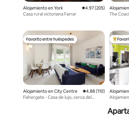
Alojamiento en York
Calificación promedio: 
4.97 (205)
Alojamien
Casa rural victoriana Farrar
The Coac
Favorito entre huéspedes
Favor
Favorito entre huéspedes
Favorito
Alojamiento en City Centre
Calificación promedio: 
4.88 (110)
Alojamien
Fishergate - Casa de lujo, cerca del
Alojamien
centro de la ciudad
la ciudad 
Aparta