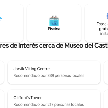
baño privado está situado a po
de York (1864), muy tranquilo
metros de distancia en la casa p
inutos del centro de la ciudad.
También puedes disfrutar de n
mezcla de frescura y
hermoso jardín, estanque de liri
 ladrillo original del siglo XIX.
simpática gata, Nina. Tus anfitr
Estac
 especificaciones incluyen TV
están siempre disponibles para
Piscina
gratu
ma tamaño king y moderna
garantizar una experiencia có
inst
 encimera de cuarzo. De
enriquecedora.
/gestión privada.
res de interés cerca de Museo del Casti
Jorvik Viking Centre
Recomendado por 339 personas locales
Clifford's Tower
Recomendado por 217 personas locales