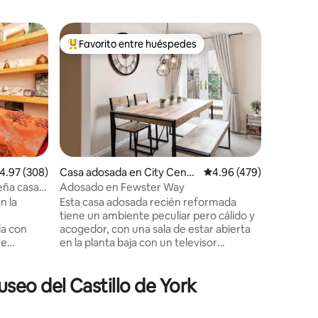
Alojamie
Favorito entre huéspedes
Favorit
rido
Favorito entre huéspedes preferido
Favorit
Casa de p
Una casa
dentro de
centro de
centro de
los huésp
para una 
disfrutar 
de York.
alificación promedio: 4.97 de 5, 308 reseñas
4.97 (308)
Casa adosada en City Centr
Calificación promedio: 
4.96 (479)
3 dormito
e
eña casa
Adosado en Fewster Way
absoluto
n la
Esta casa adosada recién reformada
huéspede
tiene un ambiente peculiar pero cálido y
ofrecer e
da con
acogedor, con una sala de estar abierta
esta ubic
 e
en la planta baja con un televisor
en un bar
 comidas,
inteligente con Netflix y wifi gratuito.
calma y l
onadas por
Tiene 3 dormitorios con capacidad para 5
seo del Castillo de York
l) o
personas. Situada en el corazón de York,
aurantes
en una ubicación perfecta con
aparcamiento gratuito. Está a 5 minutos