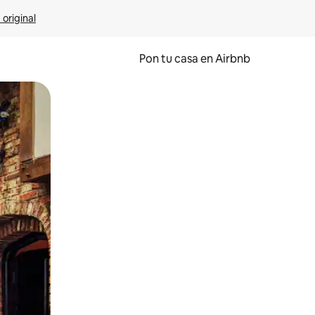
 original
Pon tu casa en Airbnb
o o desliza el dedo.