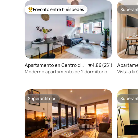
Favorito entre huéspedes
Superanf
Favorito entre huéspedes preferido
Superanf
Apartamento en Centro de
Calificación promedio: 
4.86 (251)
Apartame
Leeds
Moderno apartamento de 2 dormitorios
Vista a la
y 2 baños cerca de la estación de Leeds
Estaciona
Capacidad
Superanfitrión
Superanf
Superanfitrión
Superanf