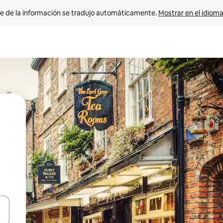
e de la información se tradujo automáticamente. 
Mostrar en el idioma
n las teclas de flecha hacia arriba y hacia abajo o explora con el tact