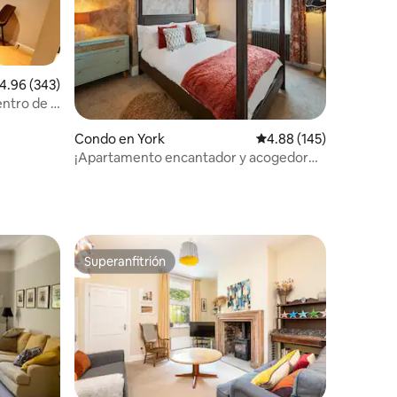
alificación promedio: 4.96 de 5, 343 reseñas
4.96 (343)
ntro de la
Condo en York
Calificación promedio: 
4.88 (145)
¡Apartamento encantador y acogedor
para mujeres con estacionamiento
gratuito!
Superanfitrión
Superanfitrión