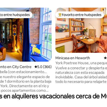
ito entre huéspedes
Favorito entre huéspedes
 entre huéspedes preferido
Favorito entre huéspedes prefe
Minicasa en Heworth
C
York Poetree House, una pequ
4.92 de 5, 140 reseñas
nto en City Centre
Calificación promedio: 5.0 de 5, 366 reseñas
5.0 (366)
del árbol para una persona
Vuelve a conectar y despierta e
bella (con estacionamiento
naturaleza con esta escapada
ignado)
de nuestro elegante espacio de
inolvidable. Casa del árbol aisla
t de 1 dormitorio en la planta baja
todo lo necesario para relajarte
nte en el río y
inspirarte. Prepara tus propias
os pocos apartamentos como
organiza las comidas proporci
n alquileres vacacionales cerca de Mu
ira cómo fluye el
tu anfitrión (un chef profesiona
e tu asiento junto a la ventana,
prueba uno de los muchos rest
 que querrás estirar la mano y
de la ciudad. Tiendas cercanas. Tu propio