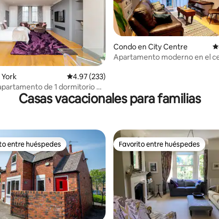
Condo en City Centre
C
Apartamento moderno en el ce
ciudad. ¡Aparcamiento seguro!
4.99 de 5, 334 reseñas
 York
Calificación promedio: 4.97 de 5, 233 reseñas
4.97 (233)
apartamento de 1 dormitorio en
Casas vacacionales para familias
 de York
ito entre huéspedes
Favorito entre huéspedes
 entre huéspedes preferido
Favorito entre huéspedes