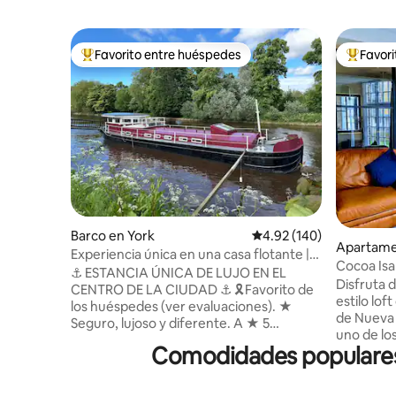
Favorito entre huéspedes
Favor
Favorito entre huéspedes preferido
Favorito
Barco en York
Calificación promedio: 
4.92 (140)
Apartame
Experiencia única en una casa flotante |
Cocoa Isa
Escapada al centro de la ciudad
⚓️ ESTANCIA ÚNICA DE LUJO EN EL
seguro as
Disfruta 
CENTRO DE LA CIUDAD ⚓️ 🎗️Favorito de
estilo lof
los huéspedes (ver evaluaciones). ★
de Nueva York. Directame
Seguro, lujoso y diferente. A ★ 5
uno de l
minutos a pie de las atracciones del
Comodidades populares e
este en la ciudad. ¡M
centro de York. A ★ pocos pasos de la
agua desd
moderna calle local «Bishy Road». ★ 3
tan cerca
dormitorios con ropa de cama y toallas