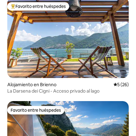
cementerio de Blevio es posible visitar la
tumba de Giuditta Pasta que murió en
Favorito entre huéspedes
Favorito entre huéspedes preferido
1865.
Alojamiento en Brienno
Calificaci
5 (26)
La Darsena dei Cigni - Acceso privado al lago
Favorito entre huéspedes
Favorito entre huéspedes