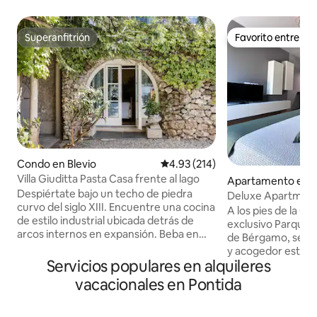
Superanfitrión
Favorito entre h
Superanfitrión
Favorito entre h
Condo en Blevio
Calificación promedio: 4.93 de 5
4.93 (214)
Villa Giuditta Pasta Casa frente al lago
Apartamento en 
Despiértate bajo un techo de piedra
Deluxe Apartment
curvo del siglo XIII. Encuentre una cocina
A los pies de la Ciu
de estilo industrial ubicada detrás de
exclusivo Parque N
arcos internos en expansión. Beba en
de Bérgamo, se e
magníficas vistas al lago y a la montaña
y acogedor estudi
desde una hamaca sombreada. Diríjase
Servicios populares en alquileres
cuadrados con una
directamente al lago de Como desde las
amueblada, donde 
vacacionales en Pontida
soleadas terrazas del jardín. CIR: 013026-
disfrutar de fabulos
CNI-00010 La casa de planta baja forma
apartamento se en
parte de una villa del siglo XIII que fue