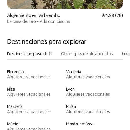
Alojamiento en Valbrembo
Calificación p
4.99 (78)
La casa de Teo - Villa con piscina
Destinaciones para explorar
Destinos a un paso de ti
Otros tipos de alojamientos
Los 
Florencia
Venecia
Alquileres vacacionales
Alquileres vacacionales
Niza
Lyon
Alquileres vacacionales
Alquileres vacacionales
Marsella
Milán
Alquileres vacacionales
Alquileres vacacionales
Múnich
Mostrar más
Alquileres vacacionales