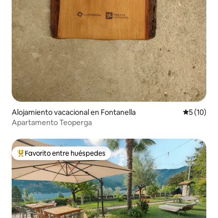
Alojamiento vacacional en Fontanella
Calificaci
5 (10)
Apartamento Teoperga
Favorito entre huéspedes
Favorito entre huéspedes preferido