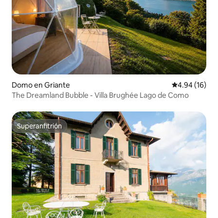
Domo en Griante
Calificación 
4.94 (16)
The Dreamland Bubble - Villa Brughée Lago de Como
Superanfitrión
Superanfitrión