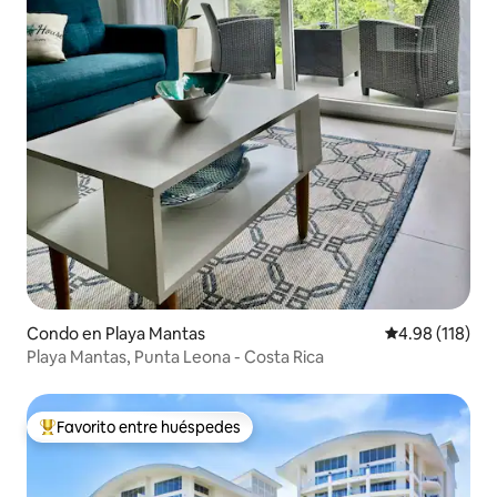
Condo en Playa Mantas
Calificación p
4.98 (118)
Playa Mantas, Punta Leona - Costa Rica
Favorito entre huéspedes
Favorito entre huéspedes preferido