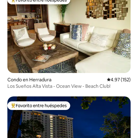
Favorito entre huéspedes
Favorito entre huéspedes preferido
Condo en Herradura
Calificación p
4.97 (152)
Los Sueños Alta Vista - Ocean View - Beach Club!
Favorito entre huéspedes
Favorito entre huéspedes preferido