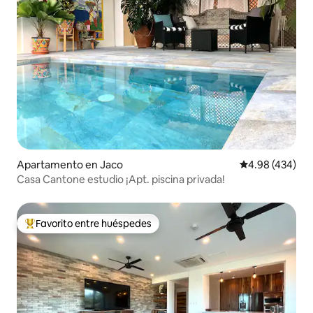
Apartamento en Jaco
Calificación pr
4.98 (434)
Casa Cantone estudio ¡Apt. piscina privada!
Favorito entre huéspedes
Favorito entre huéspedes preferido