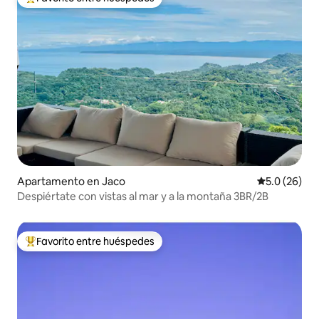
Favorito entre huéspedes preferido
Apartamento en Jaco
Calificación
5.0 (26)
Despiértate con vistas al mar y a la montaña 3BR/2B
Favorito entre huéspedes
Favorito entre huéspedes preferido