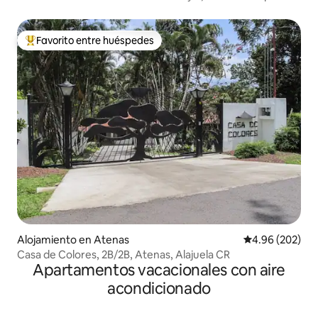
privada
Favorito entre huéspedes
Favorito entre huéspedes preferido
Alojamiento en Atenas
Calificación pr
4.96 (202)
Casa de Colores, 2B/2B, Atenas, Alajuela CR
Apartamentos vacacionales con aire
acondicionado