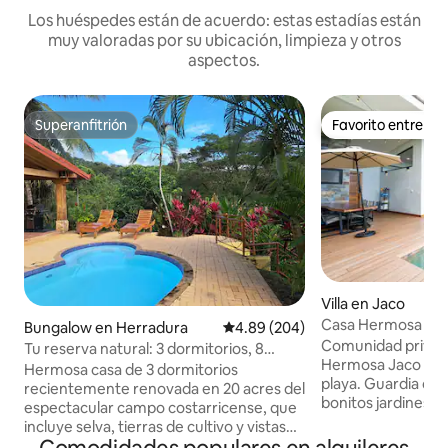
Los huéspedes están de acuerdo: estas estadías están
muy valoradas por su ubicación, limpieza y otros
aspectos.
Superanfitrión
Favorito entre h
Superanfitrión
Favorito entre h
Villa en Jaco
Casa Hermosa Vis
Bungalow en Herradura
Calificación promedio: 4.89 de 5
4.89 (204)
Comunidad privada
Tu reserva natural: 3 dormitorios, 8
Hermosa Jaco Pue
camas, piscina privada
Hermosa casa de 3 dormitorios
playa. Guardia de 
recientemente renovada en 20 acres del
bonitos jardines v
espectacular campo costarricense, que
Perfecto para una
incluye selva, tierras de cultivo y vistas
podrás alojarte co
panorámicas. Situado en el lado Pacífico