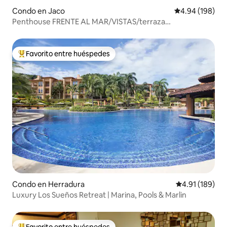
Condo en Jaco
Calificación pr
4.94 (198)
Penthouse FRENTE AL MAR/VISTAS/terraza
privada/Piscina
Favorito entre huéspedes
Favorito entre huéspedes preferido
Condo en Herradura
Calificación p
4.91 (189)
Luxury Los Sueños Retreat | Marina, Pools & Marlin