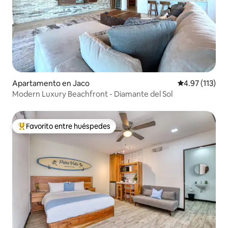
Apartamento en Jaco
Calificación p
4.97 (113)
Modern Luxury Beachfront - Diamante del Sol
Favorito entre huéspedes
Favorito entre huéspedes preferido