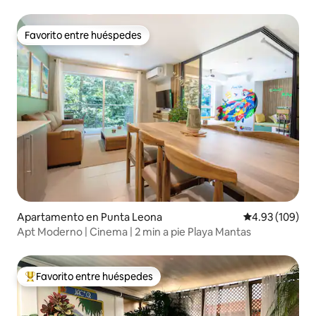
Favorito entre huéspedes
Favorito entre huéspedes
Apartamento en Punta Leona
Calificación pr
4.93 (109)
Apt Moderno | Cinema | 2 min a pie Playa Mantas
Favorito entre huéspedes
Favorito entre huéspedes preferido