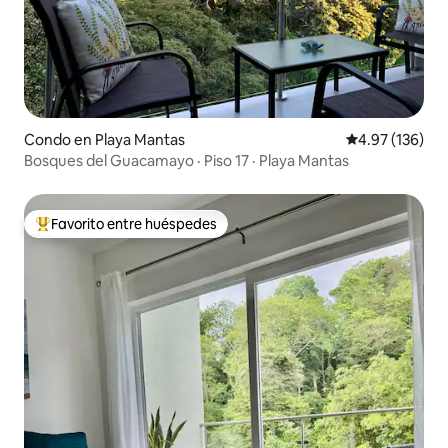
Condo en Playa Mantas
Calificación p
4.97 (136)
Bosques del Guacamayo · Piso 17 · Playa Mantas
Favorito entre huéspedes
Favorito entre huéspedes preferido