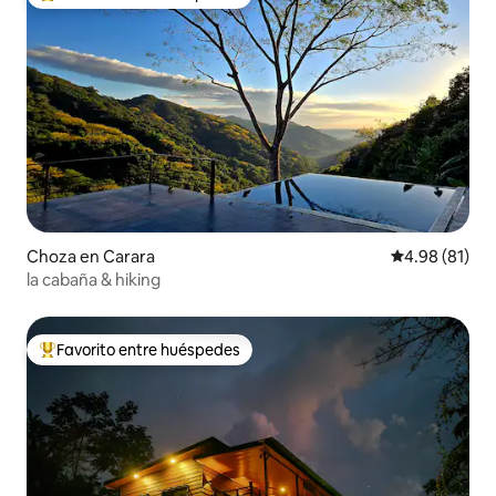
Favorito entre huéspedes preferido
Choza en Carara
Calificación 
4.98 (81)
la cabaña & hiking
Favorito entre huéspedes
Favorito entre huéspedes preferido