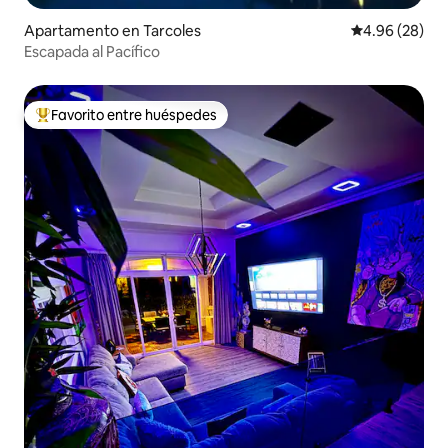
Apartamento en Tarcoles
Calificación p
4.96 (28)
Escapada al Pacífico
Favorito entre huéspedes
Favorito entre huéspedes preferido