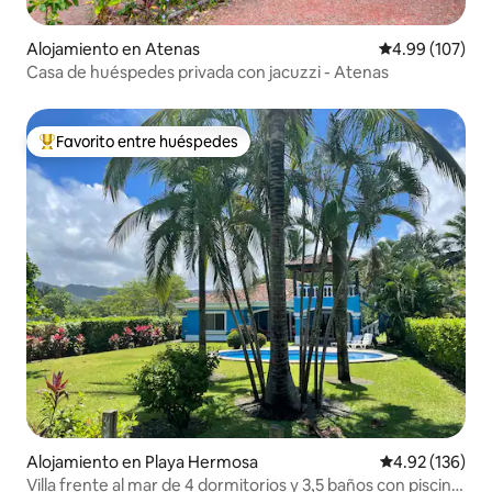
Alojamiento en Atenas
Calificación pr
4.99 (107)
Casa de huéspedes privada con jacuzzi - Atenas
Favorito entre huéspedes
Favorito entre huéspedes preferido
Alojamiento en Playa Hermosa
Calificación p
4.92 (136)
Villa frente al mar de 4 dormitorios y 3,5 baños con piscina