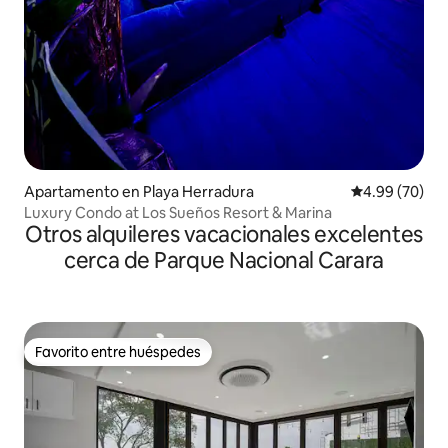
Apartamento en Playa Herradura
Calificación p
4.99 (70)
Luxury Condo at Los Sueños Resort & Marina
Otros alquileres vacacionales excelentes
cerca de Parque Nacional Carara
Favorito entre huéspedes
Favorito entre huéspedes