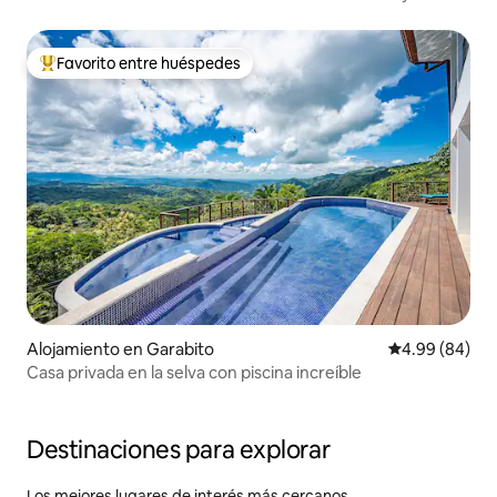
Favorito entre huéspedes
Favorito entre huéspedes preferido
Alojamiento en Garabito
Calificación p
4.99 (84)
Casa privada en la selva con piscina increíble
Destinaciones para explorar
Los mejores lugares de interés más cercanos