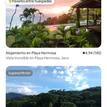
Favorito entre huéspedes
Favorito entre huéspedes preferido
Alojamiento en Playa Hermosa
Calificación pr
4.94 (145)
Vista Increible en Playa Hermosa, Jaco
Superanfitrión
Superanfitrión