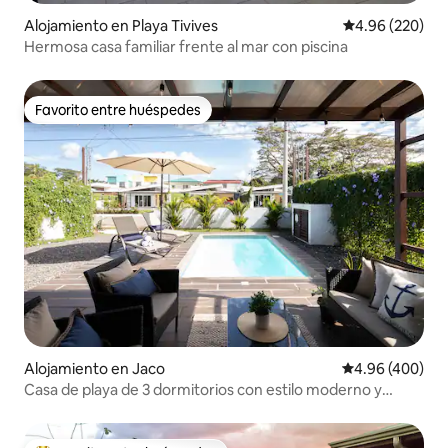
Alojamiento en Playa Tivives
Calificación pr
4.96 (220)
Hermosa casa familiar frente al mar con piscina
Favorito entre huéspedes
Favorito entre huéspedes
Alojamiento en Jaco
Calificación pr
4.96 (400)
Casa de playa de 3 dormitorios con estilo moderno y
piscina privada