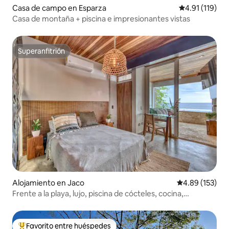
Casa de campo en Esparza
Calificación p
4.91 (119)
Casa de montaña + piscina e impresionantes vistas
Superanfitrión
Superanfitrión
Alojamiento en Jaco
Calificación p
4.89 (153)
Frente a la playa, lujo, piscina de cócteles, cocina,
Midtown2
Favorito entre huéspedes