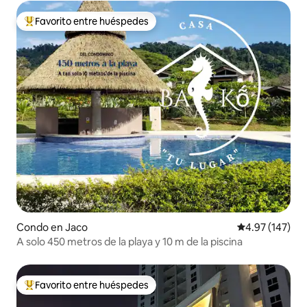
Favorito entre huéspedes
Favorito entre huéspedes preferido
Condo en Jaco
Calificación p
4.97 (147)
A solo 450 metros de la playa y 10 m de la piscina
Favorito entre huéspedes
Favorito entre huéspedes preferido