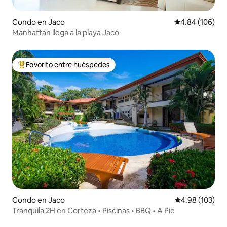
Condo en Jaco
Calificación pr
4.84 (106)
Manhattan llega a la playa Jacó
Favorito entre huéspedes
Favorito entre huéspedes preferido
Condo en Jaco
Calificación pr
4.98 (103)
Tranquila 2H en Corteza • Piscinas • BBQ • A Pie