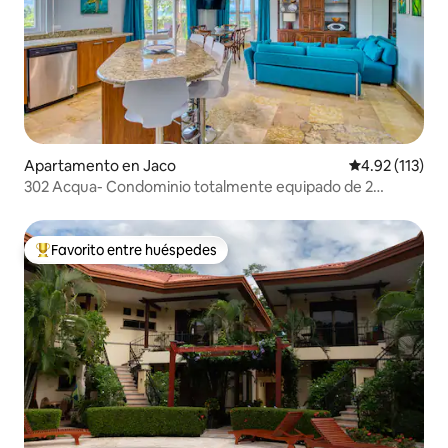
Apartamento en Jaco
Calificación p
4.92 (113)
302 Acqua- Condominio totalmente equipado de 2
dormitorios y 2 baños
Favorito entre huéspedes
Favorito entre huéspedes preferido