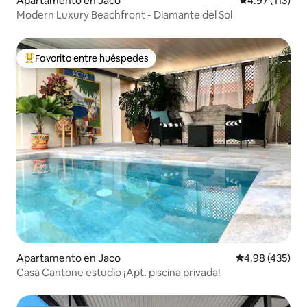
Apartamento en Jaco
Calificación p
4.97 (113)
Modern Luxury Beachfront - Diamante del Sol
Favorito entre huéspedes
Favorito entre huéspedes preferido
Apartamento en Jaco
Calificación pr
4.98 (435)
Casa Cantone estudio ¡Apt. piscina privada!