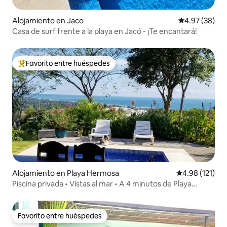
Alojamiento en Jaco
Calificación p
4.97 (38)
Casa de surf frente a la playa en Jacó - ¡Te encantará!
Favorito entre huéspedes
Favorito entre huéspedes preferido
Alojamiento en Playa Hermosa
Calificación p
4.98 (121)
Piscina privada • Vistas al mar • A 4 minutos de Playa
Hermosa
Favorito entre huéspedes
Favorito entre huéspedes