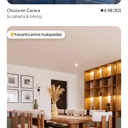
Choza en Carara
Calificación p
4.98 (82)
la cabaña & hiking
Favorito entre huéspedes
Favorito entre huéspedes preferido