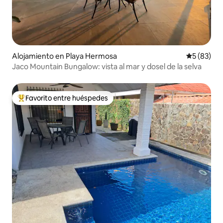
Alojamiento en Playa Hermosa
Calificaci
5 (83)
Jaco Mountain Bungalow: vista al mar y dosel de la selva
Favorito entre huéspedes
Favorito entre huéspedes preferido