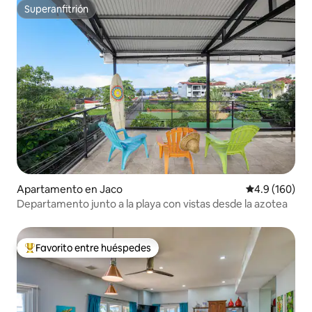
Superanfitrión
Superanfitrión
Apartamento en Jaco
Calificación 
4.9 (160)
Departamento junto a la playa con vistas desde la azotea
Favorito entre huéspedes
Favorito entre huéspedes preferido