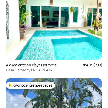
Alojamiento en Playa Hermosa
Calificación pr
4.95 (239)
Casa Harmony EN LA PLAYA
Favorito entre huéspedes
Favorito entre huéspedes preferido