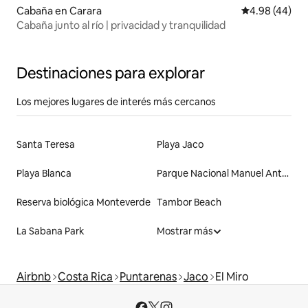
Cabaña en Carara
Calificación p
4.98 (44)
Cabaña junto al río | privacidad y tranquilidad
Destinaciones para explorar
Los mejores lugares de interés más cercanos
Santa Teresa
Playa Jaco
Playa Blanca
Parque Nacional Manuel Antonio
Reserva biológica Monteverde
Tambor Beach
La Sabana Park
Mostrar más
Airbnb
Costa Rica
Puntarenas
Jaco
El Miro