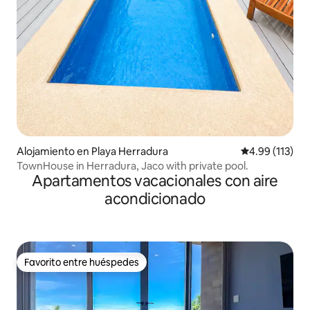
Alojamiento en Playa Herradura
Calificación p
4.99 (113)
TownHouse in Herradura, Jaco with private pool.
Apartamentos vacacionales con aire
acondicionado
Favorito entre huéspedes
Favorito entre huéspedes