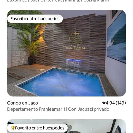
Favorito entre huéspedes
Favorito entre huéspedes
Condo en Jaco
Calificación pr
4.94 (149)
Departamento Franleamar 1 | Con Jacuzzi privado
Favorito entre huéspedes
Favorito entre huéspedes preferido