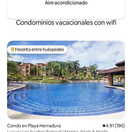
Aire acondicionado
Condominios vacacionales con wifi
Favorito entre huéspedes
Favorito entre huéspedes preferido
Condo en Playa Herradura
Calificación p
4.91 (190)
Luxury Los Sueños Retreat | Marina, Pools & Marlin