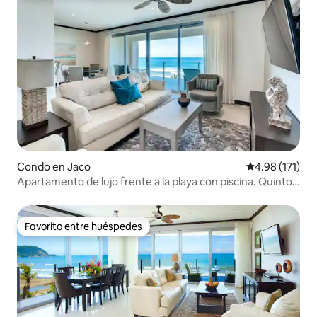
Condo en Jaco
Calificación p
4.98 (171)
Apartamento de lujo frente a la playa con piscina. Quinto
piso.
Favorito entre huéspedes
Favorito entre huéspedes