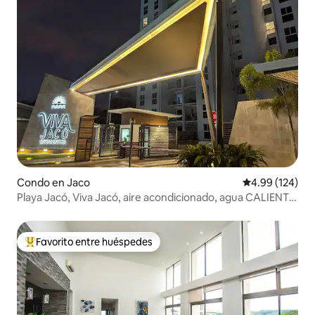
Condo en Jaco
Calificación pr
4.99 (124)
Playa Jacó, Viva Jacó, aire acondicionado, agua CALIENTE,
3 piscinas, barbacoa
Favorito entre huéspedes
Favorito entre huéspedes preferido