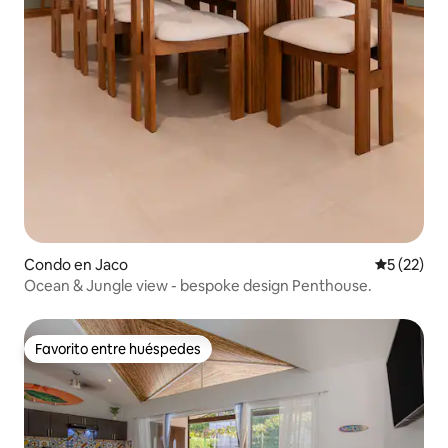
Condo en Jaco
Calificaci
5 (22)
Ocean & Jungle view - bespoke design Penthouse.
Favorito entre huéspedes
Favorito entre huéspedes