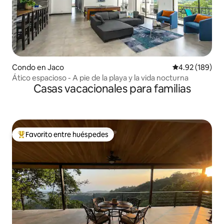
Condo en Jaco
Calificación pr
4.92 (189)
Ático espacioso - A pie de la playa y la vida nocturna
Casas vacacionales para familias
Favorito entre huéspedes
Favorito entre huéspedes preferido