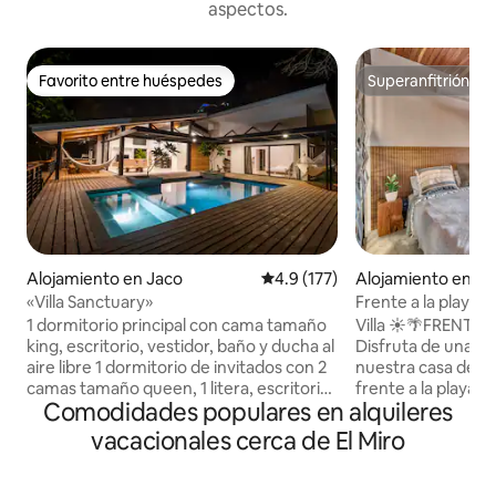
aspectos.
Favorito entre huéspedes
Superanfitrión
Favorito entre huéspedes
Superanfitrión
Alojamiento en Jaco
Calificación promedio: 4.9 de 5
4.9 (177)
Alojamiento en Ja
«Villa Sanctuary»
Frente a la playa, l
cócteles, cocina,
1 dormitorio principal con cama tamaño
Villa ☀️🌴FRENTE 
king, escritorio, vestidor, baño y ducha al
Disfruta de una es
aire libre 1 dormitorio de invitados con 2
nuestra casa de lu
camas tamaño queen, 1 litera, escritorio
frente a la playa, 
Comodidades populares en alquileres
de oficina, terraza privada Piscina
dormitorio ofrece
Servicio de limpieza diario (cargo
al mar. El centro so
vacacionales cerca de El Miro
adicional) Amplia sala de estar con
superior cuenta co
puertas de vidrio retráctiles para la
cócteles y un balc
experiencia al aire libre Terraza privada
atardeceres perfectos. Disfr