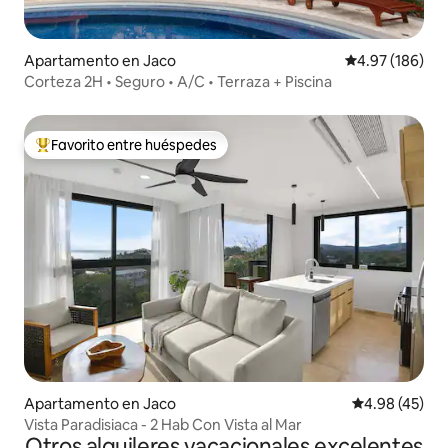
Apartamento en Jaco
Calificación pr
4.97 (186)
Corteza 2H • Seguro • A/C • Terraza + Piscina
Favorito entre huéspedes
Favorito entre huéspedes preferido
Apartamento en Jaco
Calificación 
4.98 (45)
Vista Paradisiaca - 2 Hab Con Vista al Mar
Otros alquileres vacacionales excelentes