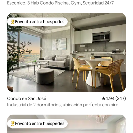
Escenico, 3 Hab Condo Piscina, Gym, Seguridad 24/7
Favorito entre huéspedes
Favorito entre huéspedes preferido
Condo en San José
Calificación pr
4.94 (347)
Industrial de 2 dormitorios, ubicación perfecta con aire
acondicionado y vistas al atardecer
Favorito entre huéspedes
Favorito entre huéspedes preferido