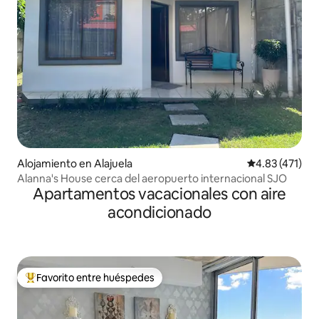
Alojamiento en Alajuela
Calificación p
4.83 (471)
Alanna's House cerca del aeropuerto internacional SJO
Apartamentos vacacionales con aire
acondicionado
Favorito entre huéspedes
Favorito entre huéspedes preferido