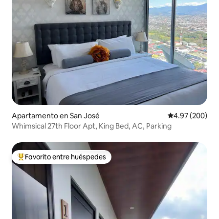
Apartamento en San José
Calificación pr
4.97 (200)
Whimsical 27th Floor Apt, King Bed, AC, Parking
Favorito entre huéspedes
Favorito entre huéspedes preferido