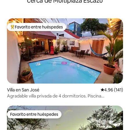
cerca de Multiplaza Escazú
Favorito entre huéspedes
Favorito entre huéspedes preferido
Villa en San José
Calificación p
4.96 (141)
Agradable villa privada de 4 dormitorios. Piscina
climatizada, aire acondicionado.
Favorito entre huéspedes
Favorito entre huéspedes