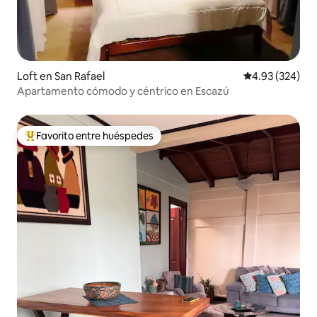
Loft en San Rafael
Calificación pr
4.93 (324)
Apartamento cómodo y céntrico en Escazú
Favorito entre huéspedes
Favorito entre huéspedes preferido