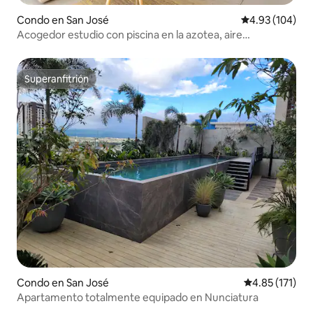
Condo en San José
Calificación pr
4.93 (104)
Acogedor estudio con piscina en la azotea, aire
acondicionado, wifi y gimnasio
Superanfitrión
Superanfitrión
Condo en San José
Calificación p
4.85 (171)
Apartamento totalmente equipado en Nunciatura