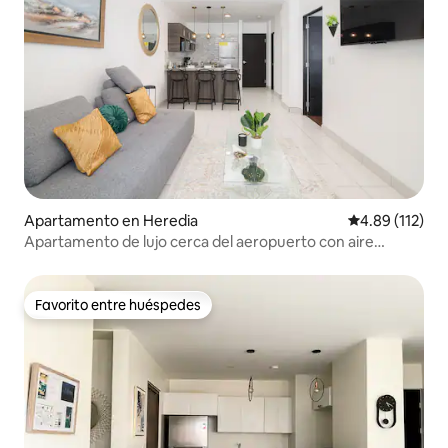
Apartamento en Heredia
Calificación p
4.89 (112)
Apartamento de lujo cerca del aeropuerto con aire
acondicionado
Favorito entre huéspedes
Favorito entre huéspedes