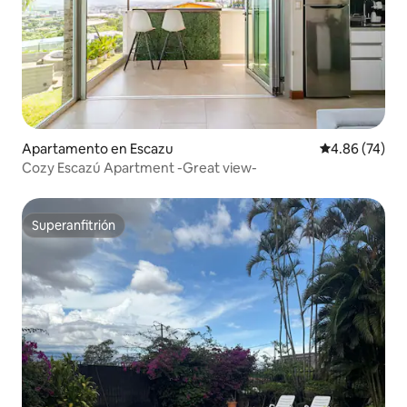
Apartamento en Escazu
Calificación p
4.86 (74)
Cozy Escazú Apartment -Great view-
Superanfitrión
Superanfitrión