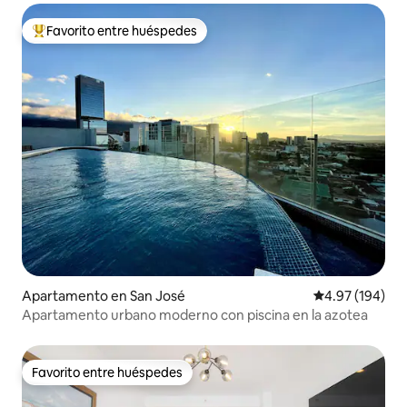
Favorito entre huéspedes
Favorito entre huéspedes preferido
Apartamento en San José
Calificación pr
4.97 (194)
Apartamento urbano moderno con piscina en la azotea
Favorito entre huéspedes
Favorito entre huéspedes