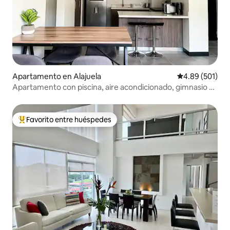
Apartamento en Alajuela
Calificación pr
4.89 (501)
Apartamento con piscina, aire acondicionado, gimnasio y
aparcamiento, a 3 minutos del aeropuerto
Favorito entre huéspedes
Favorito entre huéspedes preferido