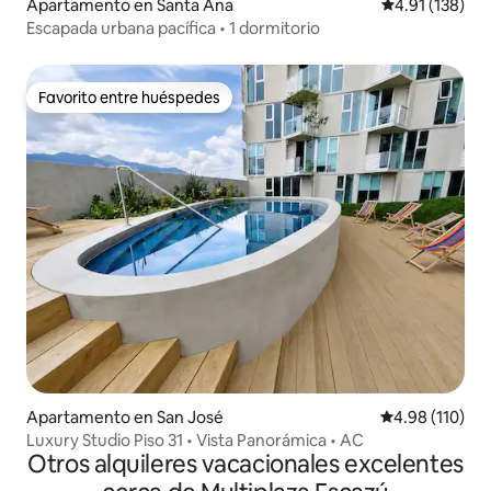
Apartamento en Santa Ana
Calificación p
4.91 (138)
Escapada urbana pacífica • 1 dormitorio
Favorito entre huéspedes
Favorito entre huéspedes
Apartamento en San José
Calificación p
4.98 (110)
Luxury Studio Piso 31 • Vista Panorámica • AC
Otros alquileres vacacionales excelentes