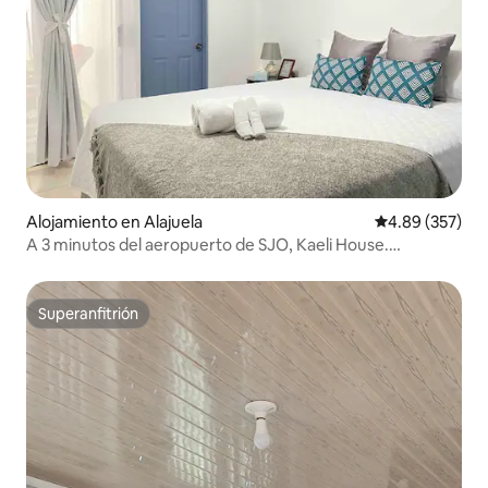
Alojamiento en Alajuela
Calificación pr
4.89 (357)
A 3 minutos del aeropuerto de SJO, Kaeli House.
Estacionamiento gratuito.
Superanfitrión
Superanfitrión