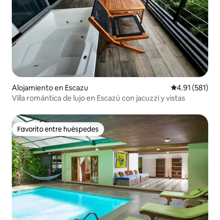
Alojamiento en Escazu
Calificación p
4.91 (581)
Villa romántica de lujo en Escazú con jacuzzi y vistas
Favorito entre huéspedes
Favorito entre huéspedes