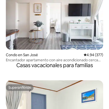
Condo en San José
Calificación pr
4.94 (377)
Encantador apartamento con aire acondicionado cerca
Casas vacacionales para familias
del aeropuerto internacional
Superanfitrión
Superanfitrión