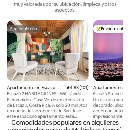
muy valoradas por su ubicación, limpieza y otros
aspectos.
Superanfitrión
Favorito entre
Superanfitrión
Favorito entre hu
Apartamento en Escazu
Calificación promedio: 4.83 de 5
4.83 (101)
Apartamento en 
Escazú 2 HABITACIONES • Wifi rápido •
Escazú Studio con 
Tranquilo y luminoso
vistas espectacula
Bienvenido a Casa Verde en el corazón
Un estudio acoge
de Escazú, Costa Rica. A solo 20 minutos
decorado, ubicado
en coche del aeropuerto de San José,
acres con una de l
este espacioso apartamento está
impresionantes de Cos
Comodidades populares en alquileres
convenientemente ubicado a poca
santuario para viaj
distancia de mercados, restaurantes y
buscan una buena 