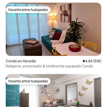
Favorito entre huéspedes
Favorito entre huéspedes
Condo en Heredia
Calificación pr
4.84 (516)
Relajante, encantador & totalmente equipado Condo.
Favorito entre huéspedes
Favorito entre huéspedes