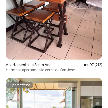
Apartamento en Santa Ana
Calificación p
4.97 (212)
Hermoso apartamento cerca de San José
Superanfitrión
Superanfitrión