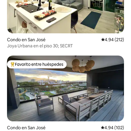
Condo en San José
Calificación p
4.94 (212)
Joya Urbana en el piso 30; SECRT
Favorito entre huéspedes
Favorito entre huéspedes preferido
Condo en San José
Calificación pr
4.94 (102)