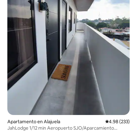
Apartamento en Alajuela
Calificación pr
4.98 (233)
JahLodge 1/12 min Aeropuerto SJO/Aparcamiento
gratuito - Llegada autónoma