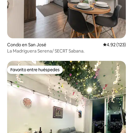
Condo en San José
Calificación p
4.92 (123)
La Madriguera Serena/ SECRT Sabana.
Favorito entre huéspedes
Favorito entre huéspedes