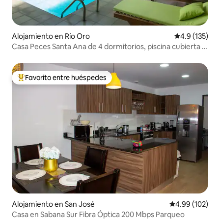
Alojamiento en Río Oro
Calificación 
4.9 (135)
Casa Peces Santa Ana de 4 dormitorios, piscina cubierta y
sauna
Favorito entre huéspedes
Favorito entre huéspedes preferido
Alojamiento en San José
Calificación pr
4.99 (102)
Casa en Sabana Sur Fibra Óptica 200 Mbps Parqueo