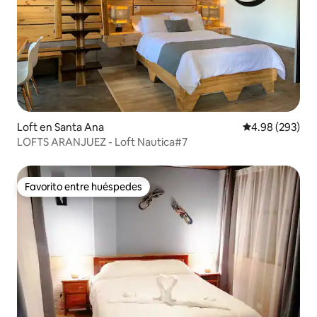
Loft en Santa Ana
Calificación pr
4.98 (293)
LOFTS ARANJUEZ - Loft Nautica#7
Favorito entre huéspedes
Favorito entre huéspedes