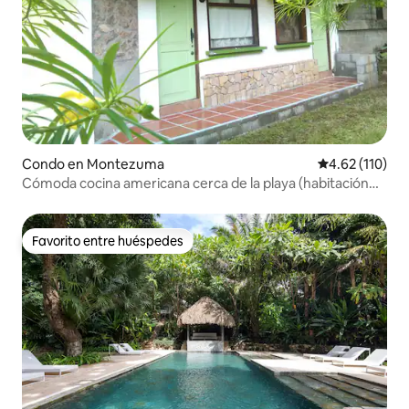
Condo en Montezuma
Calificación p
4.62 (110)
Cómoda cocina americana cerca de la playa (habitación
12)
Favorito entre huéspedes
Favorito entre huéspedes