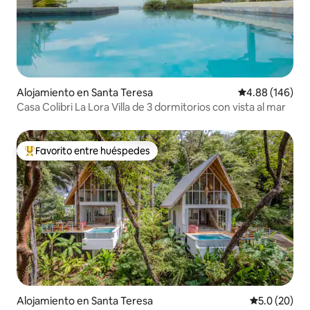
Alojamiento en Santa Teresa
Calificación pr
4.88 (146)
Casa Colibri La Lora Villa de 3 dormitorios con vista al mar
Favorito entre huéspedes
Favorito entre huéspedes preferido
Alojamiento en Santa Teresa
Calificación
5.0 (20)