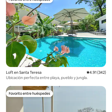
Favorito entre huéspedes
Loft en Santa Teresa
Calificación p
4.91 (342)
Ubicación perfecta entre playa, pueblo y jungla.
Favorito entre huéspedes
Favorito entre huéspedes