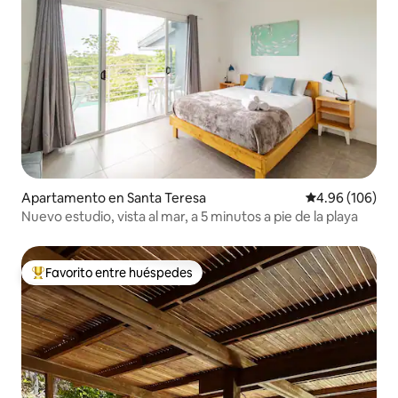
Apartamento en Santa Teresa
Calificación pr
4.96 (106)
Nuevo estudio, vista al mar, a 5 minutos a pie de la playa
Favorito entre huéspedes
Favorito entre huéspedes preferido