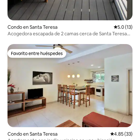
Condo en Santa Teresa
Calificación
5.0 (13)
Acogedora escapada de 2 camas cerca de Santa Teresa
con estacionamiento
Favorito entre huéspedes
Favorito entre huéspedes
Condo en Santa Teresa
Calificación 
4.85 (33)