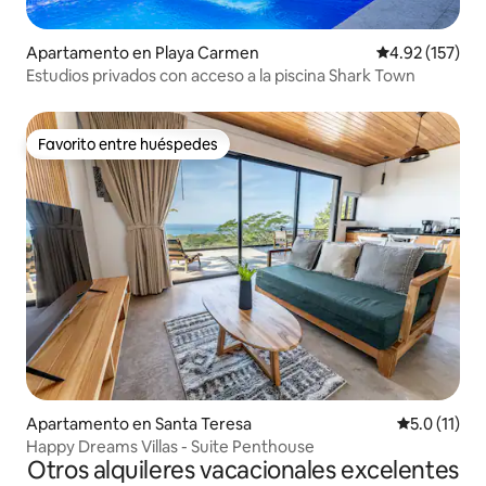
Apartamento en Playa Carmen
Calificación p
4.92 (157)
Estudios privados con acceso a la piscina Shark Town
Favorito entre huéspedes
Favorito entre huéspedes
Apartamento en Santa Teresa
Calificación
5.0 (11)
Happy Dreams Villas - Suite Penthouse
Otros alquileres vacacionales excelentes