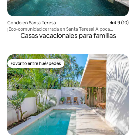
Condo en Santa Teresa
Calificación
4.9 (10)
¡Eco-comunidad cerrada en Santa Teresa! A poca
Casas vacacionales para familias
distancia a pie de la playa
Favorito entre huéspedes
Favorito entre huéspedes