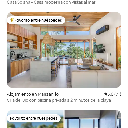
Casa Solana - Casa moderna con vistas al mar
Favorito entre huéspedes
Favorito entre huéspedes preferido
Alojamiento en Manzanillo
Calificación
5.0 (71)
Villa de lujo con piscina privada a 2 minutos de la playa
Favorito entre huéspedes
Favorito entre huéspedes