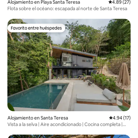
Alojamiento en Playa Santa Teresa
Calificación p
4.89 (27)
Flota sobre el océano: escapada al norte de Santa Teresa
Favorito entre huéspedes
Favorito entre huéspedes
Alojamiento en Santa Teresa
Calificación 
4.94 (17)
Vista a la selva | Aire acondicionado | Cocina completa |
Balcón enorme