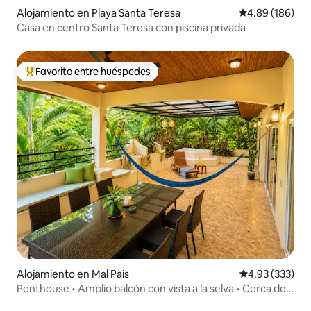
Alojamiento en Playa Santa Teresa
Calificación pr
4.89 (186)
Casa en centro Santa Teresa con piscina privada
Favorito entre huéspedes
Favorito entre huéspedes preferido
Alojamiento en Mal Pais
Calificación pr
4.93 (333)
Penthouse • Amplio balcón con vista a la selva • Cerca de
la playa