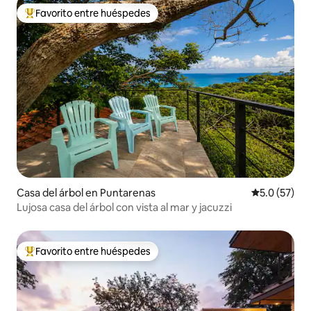
Favorito entre huéspedes
Favorito entre huéspedes preferido
Casa del árbol en Puntarenas
Calificación
5.0 (57)
Lujosa casa del árbol con vista al mar y jacuzzi
Favorito entre huéspedes
Favorito entre huéspedes preferido