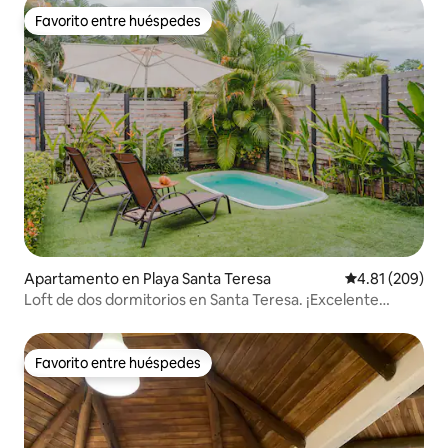
Favorito entre huéspedes
Favorito entre huéspedes
Apartamento en Playa Santa Teresa
Calificación pr
4.81 (209)
Loft de dos dormitorios en Santa Teresa. ¡Excelente
ubicación!
Favorito entre huéspedes
Favorito entre huéspedes