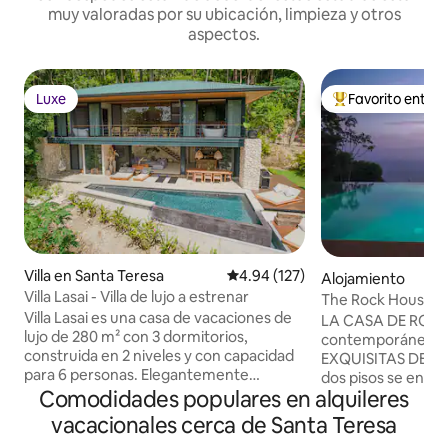
muy valoradas por su ubicación, limpieza y otros
aspectos.
Luxe
Favorito entre
Luxe
Favorito entre hu
Villa en Santa Teresa
Calificación promedio: 4.94 de 5
4.94 (127)
Alojamiento
Villa Lasai - Villa de lujo a estrenar
The Rock House: vi
Villa Lasai es una casa de vacaciones de
infinita privada
LA CASA DE ROCA e
lujo de 280 m² con 3 dormitorios,
contemporáneo c
construida en 2 niveles y con capacidad
EXQUISITAS DEL P
para 6 personas. Elegantemente
dos pisos se encu
construida con una gran mezcla de
Comodidades populares en alquileres
propiedad de 3 acr
arquitectura tropical, diseñada con
rodeada por la se
vacacionales cerca de Santa Teresa
materiales como hormigón pulido
telón de fondo m