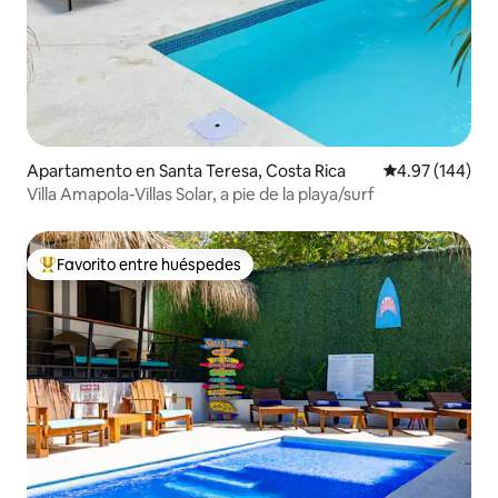
Apartamento en Santa Teresa, Costa Rica
Calificación pr
4.97 (144)
Villa Amapola-Villas Solar, a pie de la playa/surf
Favorito entre huéspedes
Favorito entre huéspedes preferido