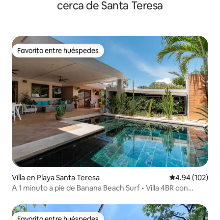
cerca de Santa Teresa
Favorito entre huéspedes
Favorito entre huéspedes
Villa en Playa Santa Teresa
Calificación pr
4.94 (102)
A 1 minuto a pie de Banana Beach Surf • Villa 4BR con
piscina
Favorito entre huéspedes