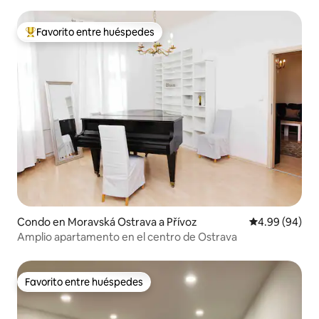
Favorito entre huéspedes
Favorito entre huéspedes preferido
Condo en Moravská Ostrava a Přívoz
Calificación p
4.99 (94)
Amplio apartamento en el centro de Ostrava
Favorito entre huéspedes
Favorito entre huéspedes