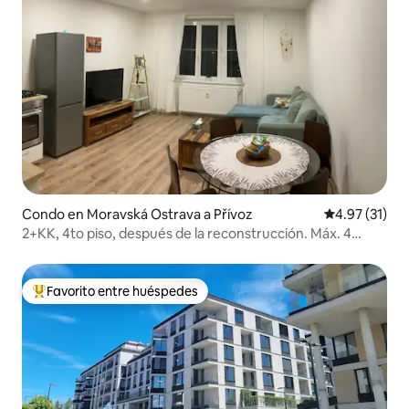
Condo en Moravská Ostrava a Přívoz
Calificación 
4.97 (31)
2+KK, 4to piso, después de la reconstrucción. Máx. 4
personas.
Favorito entre huéspedes
Favorito entre huéspedes preferido