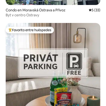
Condo en Moravská Ostrava a Přívoz
Calificaci
5 (33)
Byt v centro Ostravy
Favorito entre huéspedes
Favorito entre huéspedes preferido