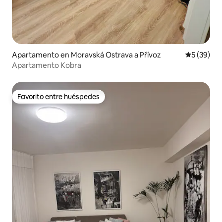
Apartamento en Moravská Ostrava a Přívoz
Calificaci
5 (39)
Apartamento Kobra
Favorito entre huéspedes
Favorito entre huéspedes