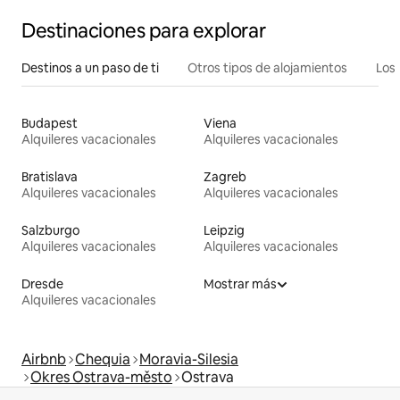
Destinaciones para explorar
Destinos a un paso de ti
Otros tipos de alojamientos
Los 
Budapest
Viena
Alquileres vacacionales
Alquileres vacacionales
Bratislava
Zagreb
Alquileres vacacionales
Alquileres vacacionales
Salzburgo
Leipzig
Alquileres vacacionales
Alquileres vacacionales
Dresde
Mostrar más
Alquileres vacacionales
Airbnb
Chequia
Moravia-Silesia
Okres Ostrava-město
Ostrava