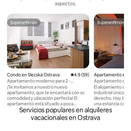
aspectos.
Superanfitrión
Superanfitrión
Superanfitrión
Superanfitrión
Condo en Slezská Ostrava
Calificación promedio: 4.9 de 
4.9 (59)
Apartamento en M
ava a Přívoz
Apartamento moderno para 2 -
Apartamento de di
excelente ubicación y comodidad
¡Te invitamos a nuestro nuevo
El alojamiento ofre
apartamento, que te encantará con su
industrial único y 
comodidad y ubicación perfecta! El
derecho. Hay todo
apartamento está situado a poca
una estancia corta 
Servicios populares en alquileres
distancia del centro de Ostrava, en una
apartamento está 
zona tranquila y segura, justo al lado de
centro histórico d
vacacionales en Ostrava
la comisaría. En las inmediaciones
paradas de transpo
encontrará un parque, un río, el
minutos a pie de l