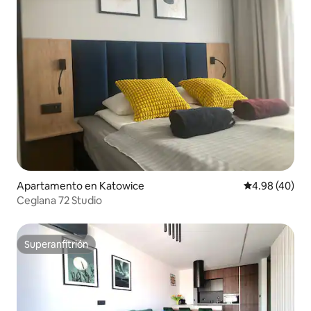
Apartamento en Katowice
Calificación p
4.98 (40)
Ceglana 72 Studio
Superanfitrión
Superanfitrión