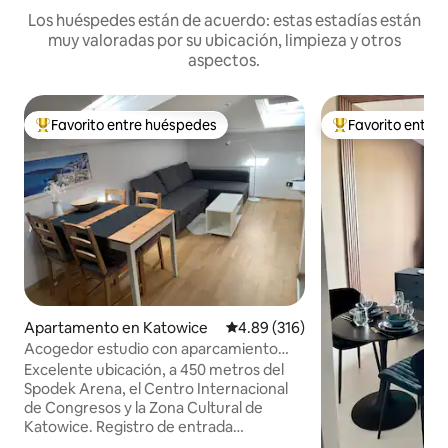
Los huéspedes están de acuerdo: estas estadías están
muy valoradas por su ubicación, limpieza y otros
aspectos.
Favorito entre huéspedes
Favorito entre
Favorito entre huéspedes preferido
Favorito entre hu
Apartamento en Katowice
Calificación promedio: 4.89 de 5
4.89 (316)
Acogedor estudio con aparcamiento
gratuito en las instalaciones
Excelente ubicación, a 450 metros del
Spodek Arena, el Centro Internacional
de Congresos y la Zona Cultural de
Katowice. Registro de entrada
autónomo, recepción de lunes a viernes