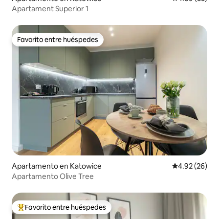
Apartament Superior 1
Favorito entre huéspedes
Favorito entre huéspedes
Apartamento en Katowice
Calificación p
4.92 (26)
Apartamento Olive Tree
Favorito entre huéspedes
Favorito entre huéspedes preferido