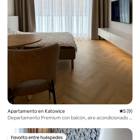
Apartamento en Katowice
Calificac
5 (9)
Departamento Premium con balcón, aire acondicionado y
garaje en Katowice
Favorito entre huéspedes