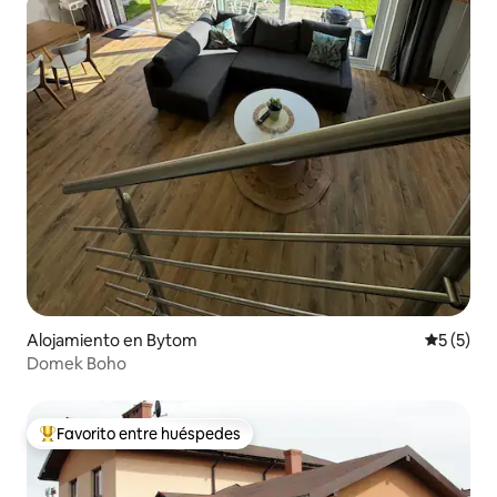
Alojamiento en Bytom
Calificac
5 (5)
Domek Boho
Favorito entre huéspedes
Favorito entre huéspedes preferido