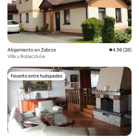
Alojamiento en Zabrze
Calificación p
4.96 (28)
Villa u Robaczków
Favorito entre huéspedes
Favorito entre huéspedes