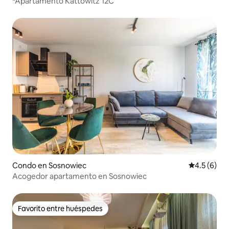
*Apartamento Kattowitz 12C
Condo en Sosnowiec
Calificació
4.5 (6)
Acogedor apartamento en Sosnowiec
Favorito entre huéspedes
Favorito entre huéspedes