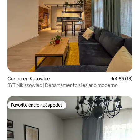
Condo en Katowice
Calificación 
4.85 (13)
BYT Nikiszowiec | Departamento silesiano moderno
Favorito entre huéspedes
Favorito entre huéspedes