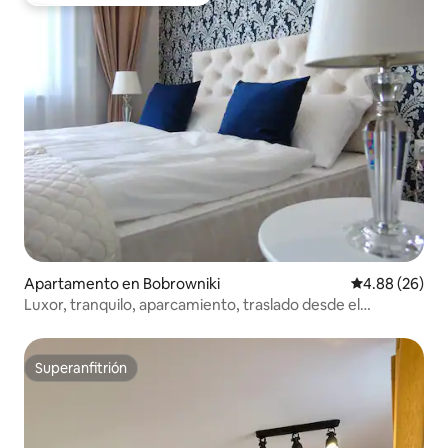
Favorito entre huéspedes
Apartamento en Bobrowniki
Calificación p
4.88 (26)
Luxor, tranquilo, aparcamiento, traslado desde el
aeropuerto, aire acondicionado
Superanfitrión
Superanfitrión