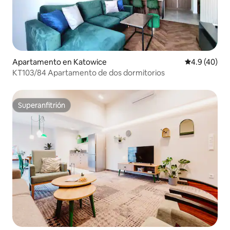
Apartamento en Katowice
Calificación
4.9 (40)
KT103/84 Apartamento de dos dormitorios
Superanfitrión
Superanfitrión