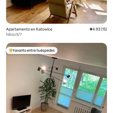
Apartamento en Katowice
Calificación 
4.93 (15)
Nikisz9/7
Favorito entre huéspedes
Favorito entre huéspedes preferido