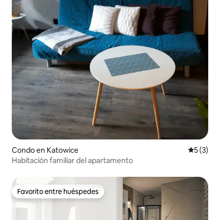
Condo en Katowice
Calificac
5 (3)
Habitación familiar del apartamento
Favorito entre huéspedes
Favorito entre huéspedes