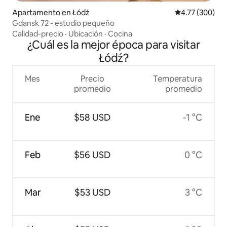
Apartamento en Łódź
Calificación pr
4.77 (300)
Gdansk 72 - estudio pequeño
Calidad-precio
·
Ubicación
·
Cocina
¿Cuál es la mejor época para visitar
Łódź?
Mes
Precio
Temperatura
promedio
promedio
Ene
$58 USD
-1 °C
Feb
$56 USD
0 °C
Mar
$53 USD
3 °C