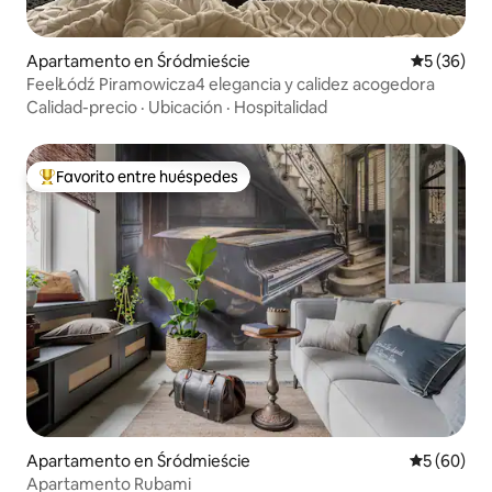
Apartamento en Śródmieście
Calificaci
5 (36)
FeelŁódź Piramowicza4 elegancia y calidez acogedora
Calidad-precio
·
Ubicación
·
Hospitalidad
Favorito entre huéspedes
Favorito entre huéspedes preferido
Apartamento en Śródmieście
Calificaci
5 (60)
Apartamento Rubami