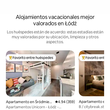
Alojamientos vacacionales mejor
valorados en Łódź
Los huéspedes están de acuerdo: estas estadías están
muy valoradas por su ubicación, limpieza y otros
aspectos.
Favorito entre huéspedes
Favorito entre
Favorito entre huéspedes preferido
Favorito entre hu
Apartamento en Ś
Apartamento en Śródmieśc
Calificación promedio: 4.94 de 5
4.94 (359)
e
ie
B / citybreak.stud
Apartamentos Unicorn - Łódź -