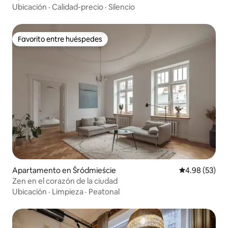
Ubicación
·
Calidad-precio
·
Silencio
Favorito entre huéspedes
Favorito entre huéspedes
Apartamento en Śródmieście
Calificación p
4.98 (53)
Zen en el corazón de la ciudad
Ubicación
·
Limpieza
·
Peatonal