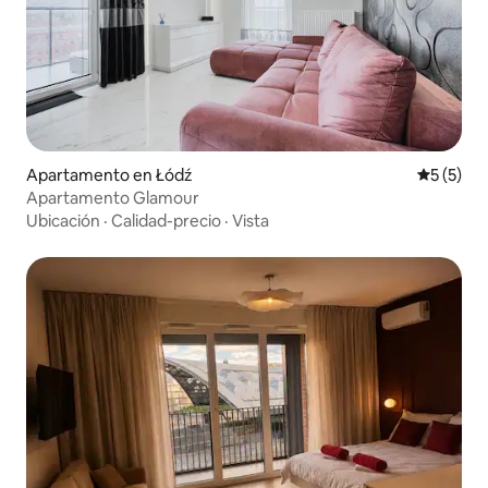
Apartamento en Łódź
Calificac
5 (5)
Apartamento Glamour
Ubicación
·
Calidad-precio
·
Vista