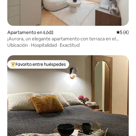
Apartamento en Łódź
Calificac
5 (4)
¡Aurora, un elegante apartamento con terraza en el
corazón de Łódź!
Ubicación
·
Hospitalidad
·
Exactitud
Favorito entre huéspedes
Favorito entre huéspedes preferido