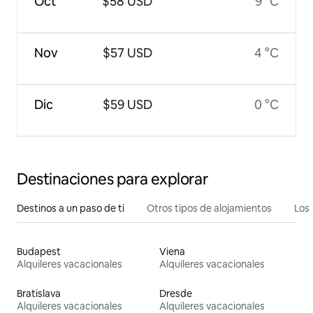
Oct
$58 USD
9 °C
Nov
$57 USD
4 °C
Dic
$59 USD
0 °C
Destinaciones para explorar
Destinos a un paso de ti
Otros tipos de alojamientos
Los 
Budapest
Viena
Alquileres vacacionales
Alquileres vacacionales
Bratislava
Dresde
Alquileres vacacionales
Alquileres vacacionales