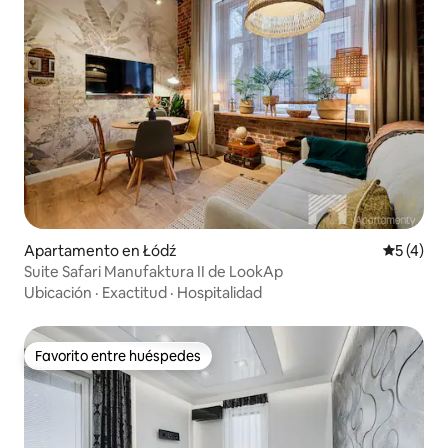
Apartamento en Łódź
Calificac
5 (4)
Suite Safari Manufaktura II de LookAp
Ubicación
·
Exactitud
·
Hospitalidad
Favorito entre huéspedes
Favorito entre huéspedes