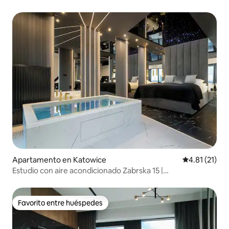
rápido
Apartamento en Katowice
Calificación 
4.81 (21)
Estudio con aire acondicionado Zabrska 15 |
Aparcamiento, escritorio
Favorito entre huéspedes
Favorito entre huéspedes