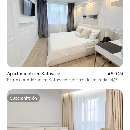
Apartamento en Katowice
Calificació
5.0 (5)
Estudio moderno en Katowice|registro de entrada 24/7
Superanfitrión
Superanfitrión