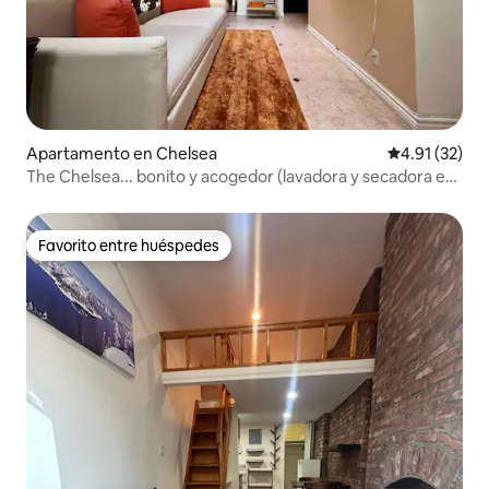
Apartamento en Chelsea
Calificación 
4.91 (32)
The Chelsea... bonito y acogedor (lavadora y secadora en
el alojamiento)
Favorito entre huéspedes
Favorito entre huéspedes