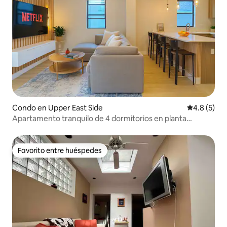
Condo en Upper East Side
Calificació
4.8 (5)
Apartamento tranquilo de 4 dormitorios en planta
completa | Lujo consciente
Favorito entre huéspedes
Favorito entre huéspedes