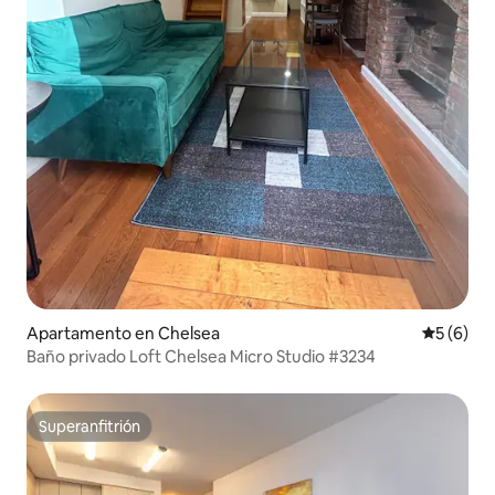
Apartamento en Chelsea
Calificac
5 (6)
Baño privado Loft Chelsea Micro Studio #3234
Superanfitrión
Superanfitrión