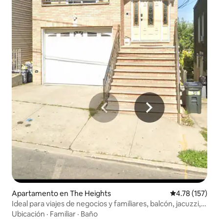
Apartamento en The Heights
Calificación p
4.78 (157)
Ideal para viajes de negocios y familiares, balcón, jacuzzi,
parque gratuito
Ubicación
·
Familiar
·
Baño