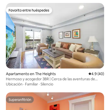
Favorito entre huéspedes
Favorito entre huéspedes
Apartamento en The Heights
Calificación
4.9 (40)
Hermoso y acogedor 3BR | Cerca de las aventuras de
Nueva York
Ubicación
·
Familiar
·
Silencio
Superanfitrión
Superanfitrión