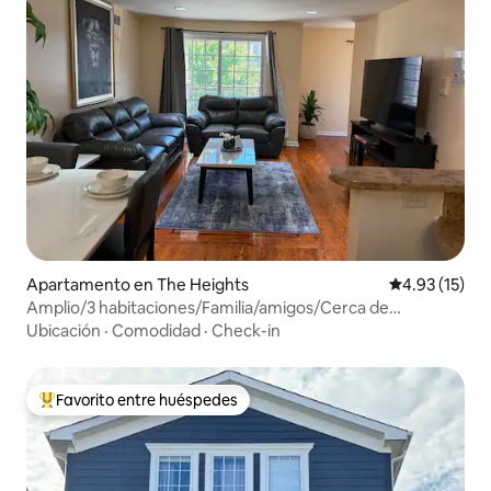
Apartamento en The Heights
Calificación 
4.93 (15)
Amplio/3 habitaciones/Familia/amigos/Cerca de
NYC/Metlife
Ubicación
·
Comodidad
·
Check-in
Favorito entre huéspedes
Favorito entre huéspedes preferido