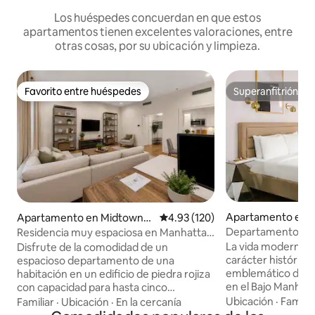
Los huéspedes concuerdan en que estos
apartamentos tienen excelentes valoraciones, entre
otras cosas, por su ubicación y limpieza.
Favorito entre huéspedes
Superanfitrión
Favorito entre huéspedes
Superanfitrión
Apartamento en Di
Apartamento en Midtown
Calificación promedio: 4.93 de 5
4.93 (120)
anciero
(Manhattan)
Departamento esp
Residencia muy espaciosa en Manhattan
tamaño queen - Fi
– Zona privilegiada
La vida moderna s
Disfrute de la comodidad de un
carácter histórico 
espacioso departamento de una
emblemático de es
habitación en un edificio de piedra rojiza
en el Bajo Manhat
con capacidad para hasta cinco
cuidadosamente d
huéspedes. Ubicado cerca de Central
Ubicación
·
Familia
Familiar
·
Ubicación
·
En la cercanía
desde prácticos e
Park, Times Square y la Quinta Avenida,