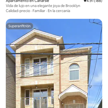
Apartamento en Canarsie
Calificación p
4.91 (188)
Vida de lujo en una elegante joya de Brooklyn
Calidad-precio
·
Familiar
·
En la cercanía
Superanfitrión
Superanfitrión