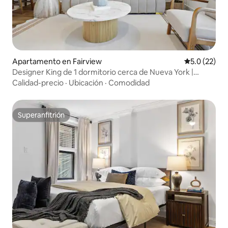
Apartamento en Fairview
Calificación
5.0 (22)
Designer King de 1 dormitorio cerca de Nueva York |
Estacionamiento gratuito y gimnasio
Calidad-precio
·
Ubicación
·
Comodidad
Superanfitrión
Superanfitrión