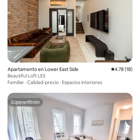
Apartamento en Lower East Side
Calificación 
4.78 (18)
Beautiful Loft LES
Familiar
·
Calidad-precio
·
Espacios interiores
Superanfitrión
Superanfitrión