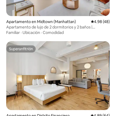
Apartamento en Midtown (Manhattan)
Calificación p
4.98 (48)
Apartamento de lujo de 2 dormitorios y 2 baños |
Decoración de diseño y vistas
Familiar
·
Ubicación
·
Comodidad
Superanfitrión
Superanfitrión
Apartamento en Distrito Financiero
Calificación p
4.89 (64)