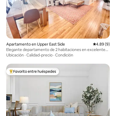
Apartamento en Upper East Side
Calificación 
4.89 (9)
Elegante departamento de 2 habitaciones en excelente
ubicación en UES
Ubicación
·
Calidad-precio
·
Condición
Favorito entre huéspedes
Favorito entre huéspedes preferido