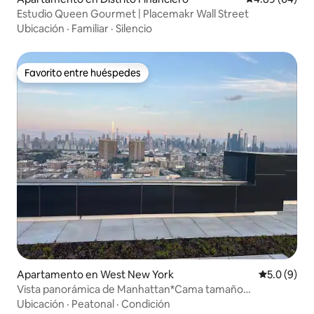
Estudio Queen Gourmet | Placemakr Wall Street
Ubicación
·
Familiar
·
Silencio
Favorito entre huéspedes
Favorito entre huéspedes
Apartamento en West New York
Calificació
5.0 (9)
Vista panorámica de Manhattan*Cama tamaño
king*Estacionamiento*
Ubicación
·
Peatonal
·
Condición