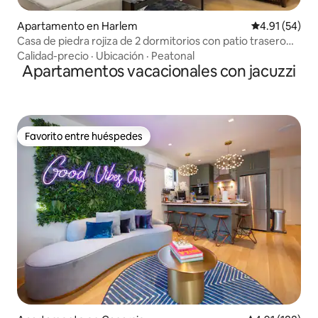
Apartamento en Harlem
Calificación 
4.91 (54)
Casa de piedra rojiza de 2 dormitorios con patio trasero
privado cerca del metro
Calidad-precio
·
Ubicación
·
Peatonal
Apartamentos vacacionales con jacuzzi
Favorito entre huéspedes
Favorito entre huéspedes