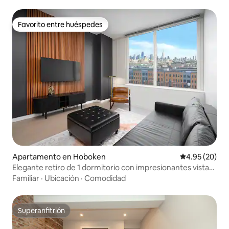
Favorito entre huéspedes
Favorito entre huéspedes
Apartamento en Hoboken
Calificación p
4.95 (20)
Elegante retiro de 1 dormitorio con impresionantes vistas
de Nueva York
Familiar
·
Ubicación
·
Comodidad
Superanfitrión
Superanfitrión