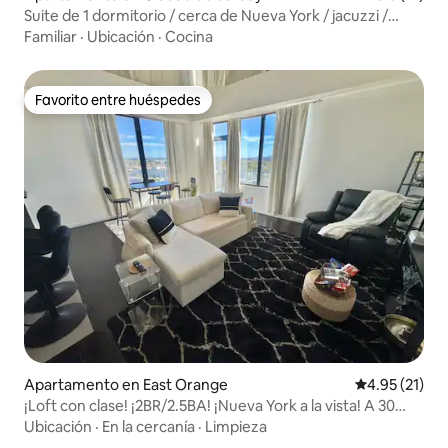
Suite de 1 dormitorio / cerca de Nueva York / jacuzzi /
privada / patio
Familiar
·
Ubicación
·
Cocina
Favorito entre huéspedes
Favorito entre huéspedes
Apartamento en East Orange
Calificación 
4.95 (21)
¡Loft con clase! ¡2BR/2.5BA! ¡Nueva York a la vista! A 30
minutos de NYC
Ubicación
·
En la cercanía
·
Limpieza