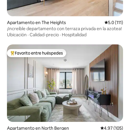
Apartamento en The Heights
Calificación 
5.0 (111)
¡Increíble departamento con terraza privada en la azotea!
Ubicación
·
Calidad-precio
·
Hospitalidad
Favorito entre huéspedes
Favorito entre huéspedes preferido
Apartamento en North Bergen
Calificación p
4.97 (105)