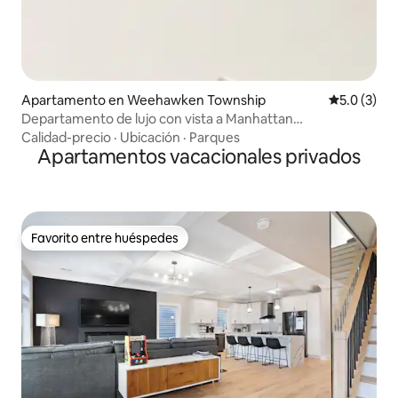
Apartamento en Weehawken Township
Calificació
5.0 (3)
Departamento de lujo con vista a Manhattan
|Estacionamiento|A 10 minutos de la ciudad de Nueva York
Calidad-precio
·
Ubicación
·
Parques
Apartamentos vacacionales privados
Favorito entre huéspedes
Favorito entre huéspedes