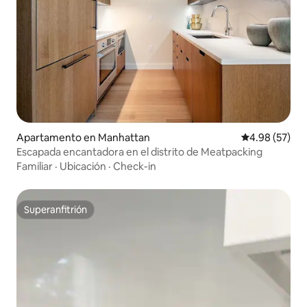
Apartamento en Manhattan
Calificación p
4.98 (57)
Escapada encantadora en el distrito de Meatpacking
Familiar
·
Ubicación
·
Check-in
Superanfitrión
Superanfitrión