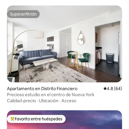
Superanfitrión
Superanfitrión
Apartamento en Distrito Financiero
Calificación 
4.8 (64)
Precioso estudio en el centro de Nueva York
Calidad-precio
·
Ubicación
·
Acceso
Favorito entre huéspedes
Favorito entre huéspedes preferido