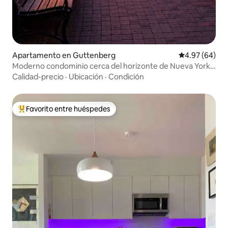
Apartamento en Guttenberg
Calificación p
4.97 (64)
Moderno condominio cerca del horizonte de Nueva York
+ estacionamiento
Calidad-precio
·
Ubicación
·
Condición
Favorito entre huéspedes
Favorito entre huéspedes preferido