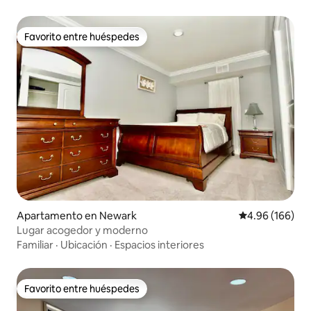
Favorito entre huéspedes
Favorito entre huéspedes
Apartamento en Newark
Calificación pr
4.96 (166)
Lugar acogedor y moderno
Familiar
·
Ubicación
·
Espacios interiores
Favorito entre huéspedes
Favorito entre huéspedes