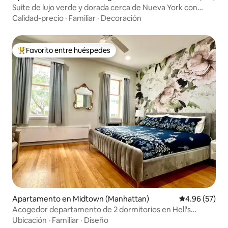
Suite de lujo verde y dorada cerca de Nueva York con
aparcamiento gratuito
Calidad-precio
·
Familiar
·
Decoración
Favorito entre huéspedes
Favorito entre huéspedes preferido
Apartamento en Midtown (Manhattan)
Calificación p
4.96 (57)
Acogedor departamento de 2 dormitorios en Hell's
Kitchen
Ubicación
·
Familiar
·
Diseño