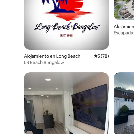
Alojamien
Escapada
Alojamiento en Long Beach
Calificación promed
5 (78)
LB Beach Bungalow