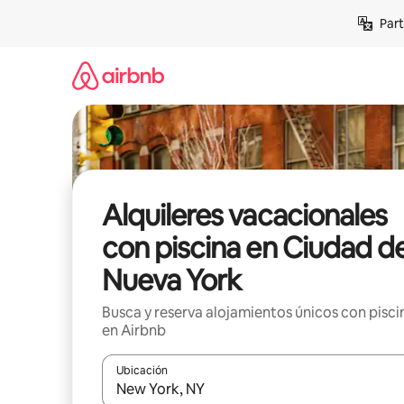
Omite
Part
el
contenido
Alquileres vacacionales
con piscina en Ciudad d
Nueva York
Busca y reserva alojamientos únicos con pisci
en Airbnb
Ubicación
Cuando los resultados estén disponibles, navega co