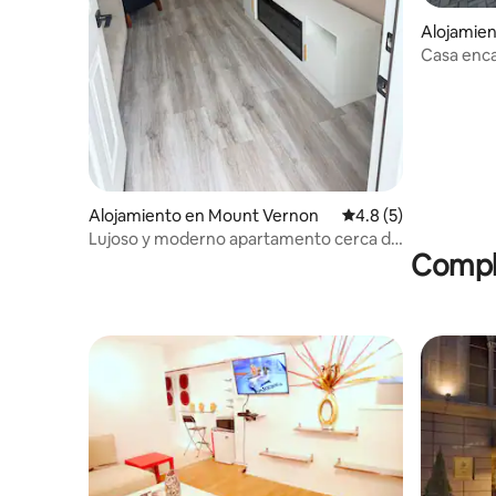
Alojamien
Casa enca
Alojamiento en Mount Vernon
Calificación promedi
4.8 (5)
Lujoso y moderno apartamento cerca de
Comple
Manhattan