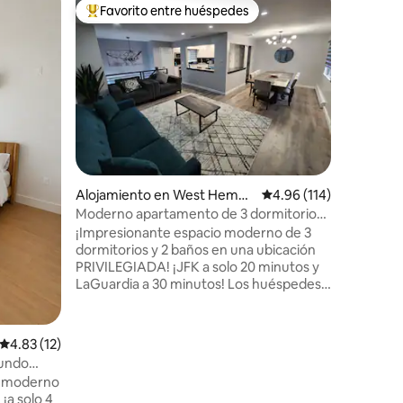
Apartame
Favorito entre huéspedes
Superanf
Favorito entre huéspedes preferido
Superanf
Vistas al
gimnasio
Despiért
del río 
de 1 dor
diseñado 
minutos 
Central a
distancia
piscina e
WiFi rápi
Alojamiento en West Hemps
Calificación promedio: 
4.96 (114)
equipada.
tead
negocios
Moderno apartamento de 3 dormitorios
para expl
en ubicación privilegiada
¡Impresionante espacio moderno de 3
Manhattan
dormitorios y 2 baños en una ubicación
Copa Mund
PRIVILEGIADA! ¡JFK a solo 20 minutos y
MetLife S
LaGuardia a 30 minutos! Los huéspedes
disfrutarán de una cocina totalmente
equipada que incluye cafetera Keurig
con todo el café que desees, espacio
Calificación promedio: 4.83 de 5, 12 reseñas
4.83 (12)
amplio (todo el segundo piso) y un patio
Mundo
trasero tranquilo/pacífico con piscina en
 lujo
y moderno
el suelo. ¡Ubicado en un barrio tranquilo y
¡a solo 4