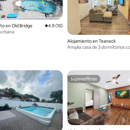
to en Old Bridge
Calificación promedio: 4.9 de 5, 10 reseñas
4.9 (10)
 urbana
Alojamiento en Teaneck
Amplia casa de 3 dormitorios co
cerca de MetLife, Yankee Stad
io: 5 de 5, 78 reseñas
Nueva York
Superanfitrión
Superanfitrión