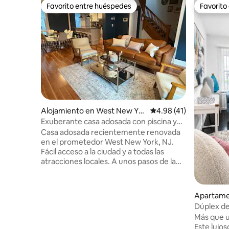
Favorito entre huéspedes
Favorito
Favorito entre huéspedes
Favorito
Alojamiento en West New Yor
Calificación promedio:
4.98 (41)
k
Exuberante casa adosada con piscina y
estacionamiento.
Casa adosada recientemente renovada
en el prometedor West New York, NJ.
Fácil acceso a la ciudad y a todas las
atracciones locales. A unos pasos de la
parada de autobús. El trayecto al centro
de Manhattan dura entre 15 y 20
minutos. Cada dormitorio tiene TV
Apartame
inteligente, aire acondicionado y
Jersey
Dúplex de 
ventilador de techo. Patio trasero
juegos de
Más que u
privado completamente cercado con
Este lujo