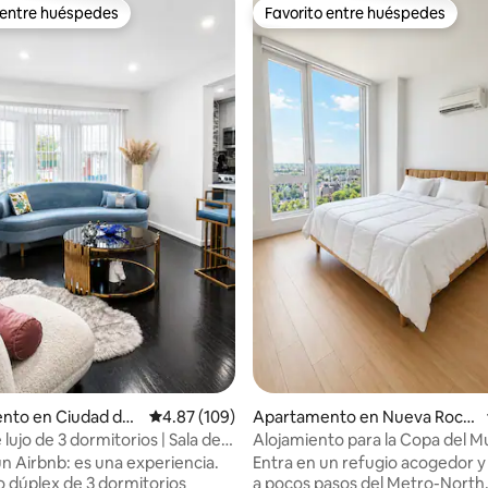
 entre huéspedes
Favorito entre huéspedes
 entre huéspedes
Favorito entre huéspedes
 4.98 de 5, 41 reseñas
nto en Ciudad de
Calificación promedio: 4.87 de 5, 109 reseñas
4.87 (109)
Apartamento en Nueva Roch
elle
lujo de 3 dormitorios | Sala de
Alojamiento para la Copa del 
 última generación
cerca de Manhattan • Edificio de
n Airbnb: es una experiencia.
Entra en un refugio acogedor 
so dúplex de 3 dormitorios
a pocos pasos del Metro-North, 