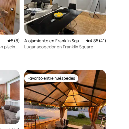
Calificación promedio: 5 de 5, 8 reseñas
5 (8)
Alojamiento en Franklin Squar
Calificación promedio
4.85 (41)
e
n piscina,
Lugar acogedor en Franklin Square
ium y
Favorito entre huéspedes
Favorito entre huéspedes