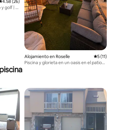
Calificación promedio: 4.58 de 5, 26 reseñas
4.58 (26)
y golf | A
Alojamiento en Roselle
Calificación prome
5 (11)
Piscina y glorieta en un oasis en el patio
piscina
trasero | Hogar acogedor cerca de
Nueva York