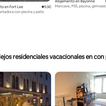
Alojamiento en Bayonne
Mancave, PS5, piscina, gimnasio 
to en Fort Lee
Calificación promedio: 5 de 5, 4 reseñas
5 (4)
20 minutos de Nueva York
ntadora con piscina y patio
o: 4.8 de 5, 5 reseñas
jos residenciales vacacionales en con 