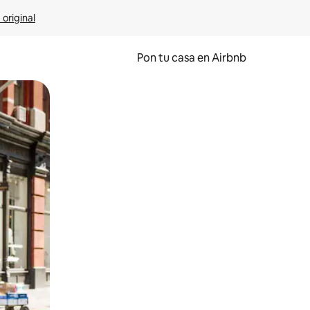
 original
Pon tu casa en Airbnb
o o desliza el dedo.