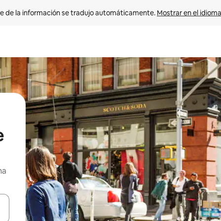
e de la información se tradujo automáticamente. 
Mostrar en el idioma
e
na
n las teclas de flecha hacia arriba y hacia abajo o explora con el tact