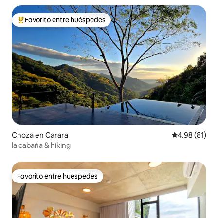
Favorito entre huéspedes
Favorito entre huéspedes preferido
Choza en Carara
Calificación 
4.98 (81)
la cabaña & hiking
Favorito entre huéspedes
Favorito entre huéspedes