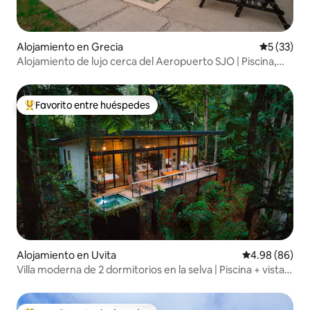
Alojamiento en Grecia
Calificaci
5 (33)
Alojamiento de lujo cerca del Aeropuerto SJO | Piscina,
fogata y vistas
Favorito entre huéspedes
Favorito entre huéspedes preferido
Alojamiento en Uvita
Calificación p
4.98 (86)
Villa moderna de 2 dormitorios en la selva | Piscina + vistas
a la vida silvestre