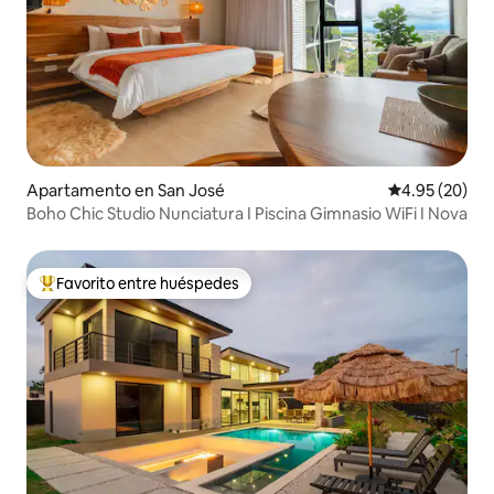
Apartamento en San José
Calificación p
4.95 (20)
Boho Chic Studio Nunciatura I Piscina Gimnasio WiFi I Nova
Favorito entre huéspedes
Favorito entre huéspedes preferido