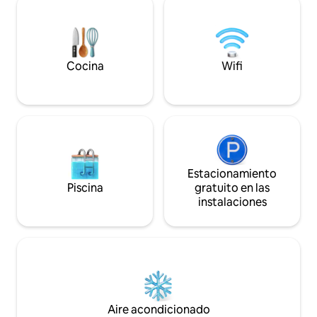
semiolímpica, saunas, gimnasio y espacio
con grandes venta
de coworking, sino que también estarás
entrada de luz nat
a poca distancia a pie de los mejores
vista impresionante
restaurantes, cafeterías y tiendas de
campo.
comestibles de la ciudad.
Cocina
Wifi
Estacionamiento
Piscina
gratuito en las
instalaciones
Aire acondicionado