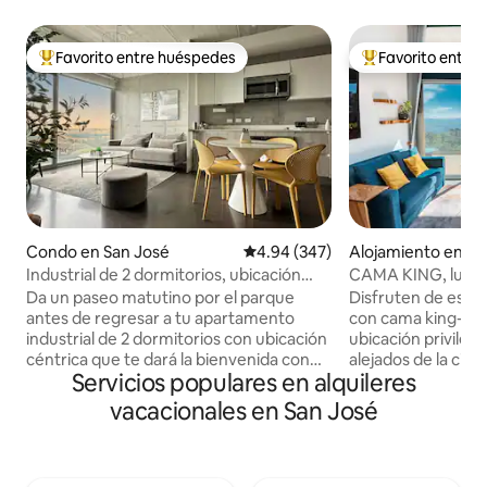
Favorito entre huéspedes
Favorito entre
Favorito entre huéspedes preferido
Favorito entre hu
Condo en San José
Calificación promedio: 4.94 de 5
4.94 (347)
Alojamiento en Es
Industrial de 2 dormitorios, ubicación
CAMA KING, lugar 
perfecta con aire acondicionado y vistas
vista, A/C
Da un paseo matutino por el parque
Disfruten de este
al atardecer
antes de regresar a tu apartamento
con cama king-siz
industrial de 2 dormitorios con ubicación
ubicación privilegi
céntrica que te dará la bienvenida con
alejados de la ciu
Servicios populares en alquileres
wifi de alta velocidad, electrodomésticos
comerciales, resta
de cocina de primera línea, una
impresionará por 
vacacionales en San José
decoración increíble, camas cómodas y
elaborado a mano p
vistas al atardecer desde un piso 12 con
apasionado arquit
vistas a la ciudad. No solo tendrás acceso
espacios armonios
a servicios inigualables como una piscina
apartamento es lu