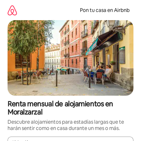
Omite
el
Pon tu casa en Airbnb
contenido
Renta mensual de alojamientos en
Moralzarzal
Descubre alojamientos para estadías largas que te
harán sentir como en casa durante un mes o más.