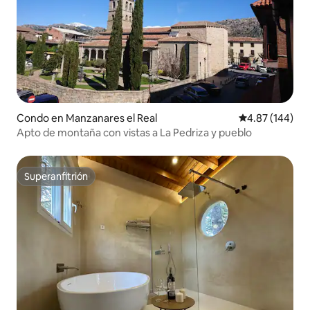
Condo en Manzanares el Real
Calificación pr
4.87 (144)
Apto de montaña con vistas a La Pedriza y pueblo
Superanfitrión
Superanfitrión