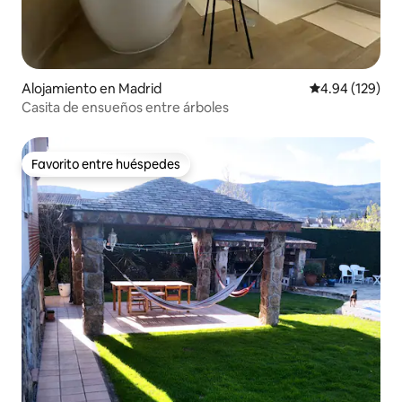
Alojamiento en Madrid
Calificación pr
4.94 (129)
Casita de ensueños entre árboles
Favorito entre huéspedes
Favorito entre huéspedes