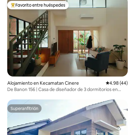
Favorito entre huéspedes
Favorito entre huéspedes preferido
Alojamiento en Kecamatan Cinere
Calificación p
4.98 (44)
De Banon 156 | Casa de diseñador de 3 dormitorios en
Cinere
Superanfitrión
Superanfitrión