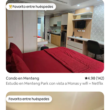
Favorito entre huéspedes
Favorito entre huéspedes preferido
Condo en Menteng
Calificación pr
4.98 (142)
Estudio en Menteng Park con vista a Monas y wifi + Netflix
Favorito entre huéspedes
Favorito entre huéspedes