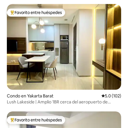
Favorito entre huéspedes
Favorito entre huéspedes preferido
Condo en Yakarta Barat
Calificación 
5.0 (102)
Lush Lakeside | Amplio 1BR cerca del aeropuerto de
Yakarta
Favorito entre huéspedes
Favorito entre huéspedes preferido