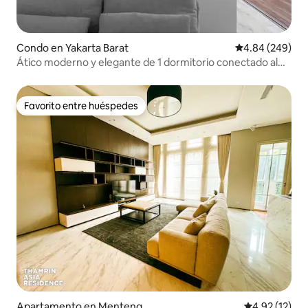
Condo en Yakarta Barat
Calificación pr
4.84 (249)
Ático moderno y elegante de 1 dormitorio conectado al
centro comercial
Favorito entre huéspedes
Favorito entre huéspedes
Apartamento en Menteng
Calificación 
4.92 (12)