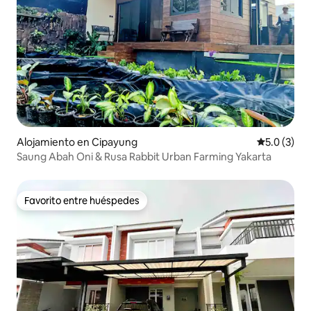
Alojamiento en Cipayung
Calificació
5.0 (3)
Saung Abah Oni & Rusa Rabbit Urban Farming Yakarta
Favorito entre huéspedes
Favorito entre huéspedes