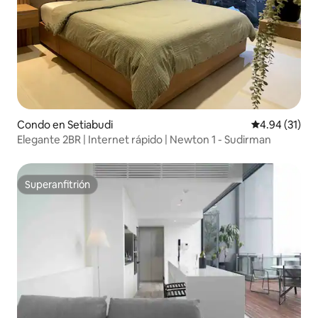
Condo en Setiabudi
Calificación 
4.94 (31)
Elegante 2BR | Internet rápido | Newton 1 - Sudirman
Superanfitrión
Superanfitrión