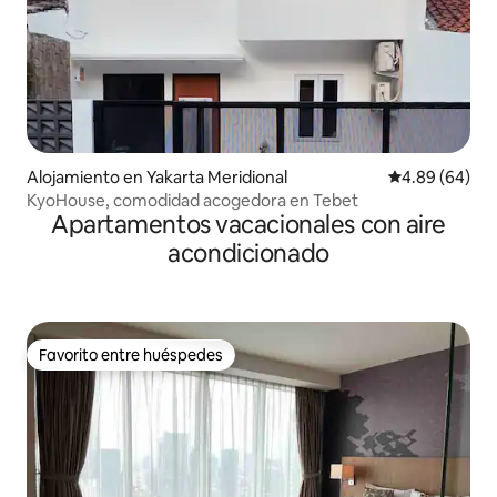
Alojamiento en Yakarta Meridional
Calificación p
4.89 (64)
KyoHouse, comodidad acogedora en Tebet
Apartamentos vacacionales con aire
acondicionado
Favorito entre huéspedes
Favorito entre huéspedes