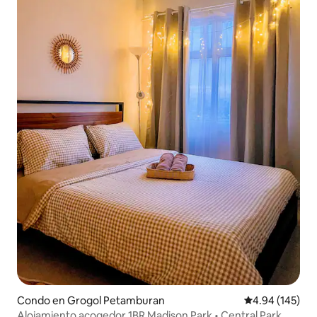
Condo en Grogol Petamburan
Calificación pr
4.94 (145)
Alojamiento acogedor 1BR Madison Park • Central Park