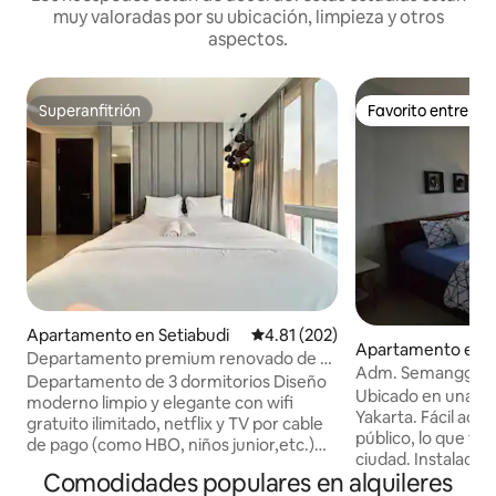
muy valoradas por su ubicación, limpieza y otros
aspectos.
Superanfitrión
Favorito entre h
Superanfitrión
Favorito entre h
Apartamento en Setiabudi
Calificación promedio: 4.81 de 5
4.81 (202)
Apartamento en S
Departamento premium renovado de 3
Adm. Semanggi, a
recámaras en Kuningan
Departamento de 3 dormitorios Diseño
de la CIUDAD
Ubicado en una zo
moderno limpio y elegante con wifi
Yakarta. Fácil acce
gratuito ilimitado, netflix y TV por cable
público, lo que faci
de pago (como HBO, niños junior,etc.)
ciudad. Instalaciones para su comodidad,
Situada en la prestigiosa zona concurrida
Comodidades populares en alquileres
como piscina, gimn
de la oficina del CBD, igual que la suite