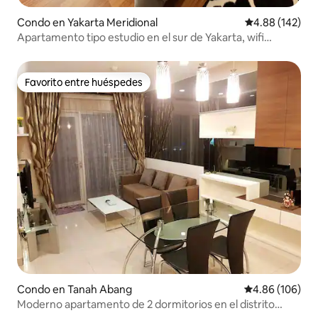
Condo en Yakarta Meridional
Calificación pr
4.88 (142)
Apartamento tipo estudio en el sur de Yakarta, wifi
gratuito y Netflix
Favorito entre huéspedes
Favorito entre huéspedes
Condo en Tanah Abang
Calificación pr
4.86 (106)
Moderno apartamento de 2 dormitorios en el distrito
financiero de Yakarta con Netflix