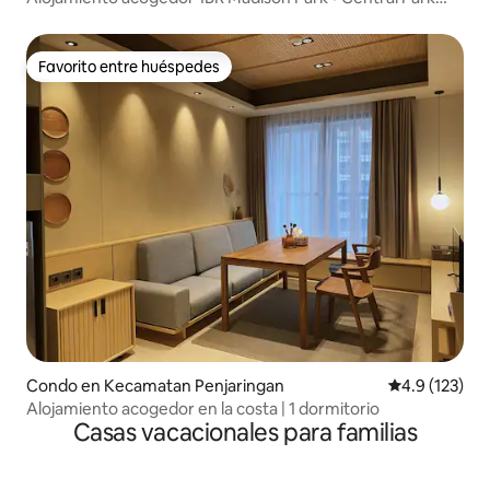
Mall
Favorito entre huéspedes
Favorito entre huéspedes
Condo en Kecamatan Penjaringan
Calificación 
4.9 (123)
Alojamiento acogedor en la costa | 1 dormitorio
Casas vacacionales para familias