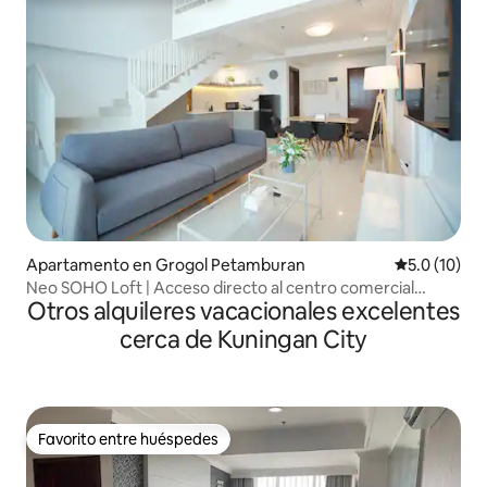
Apartamento en Grogol Petamburan
Calificación
5.0 (10)
Neo SOHO Loft | Acceso directo al centro comercial
Otros alquileres vacacionales excelentes
Central Park
cerca de Kuningan City
Favorito entre huéspedes
Favorito entre huéspedes