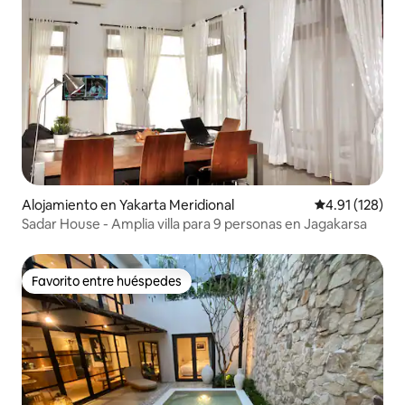
Alojamiento en Yakarta Meridional
Calificación p
4.91 (128)
Sadar House - Amplia villa para 9 personas en Jagakarsa
Favorito entre huéspedes
Favorito entre huéspedes