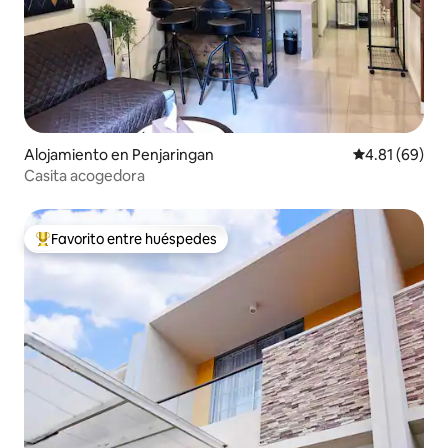
Alojamiento en Penjaringan
Calificación 
4.81 (69)
Casita acogedora
Favorito entre huéspedes
Favorito entre huéspedes preferido