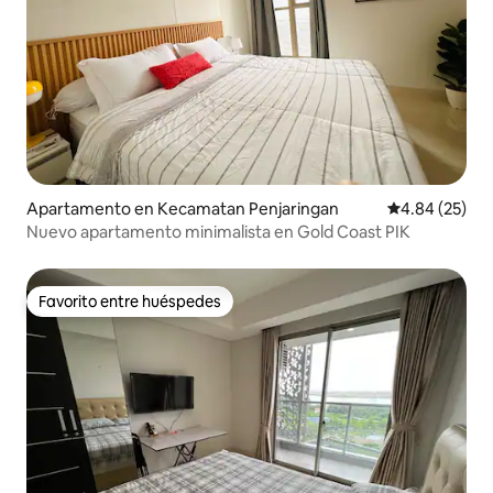
Apartamento en Kecamatan Penjaringan
Calificación p
4.84 (25)
Nuevo apartamento minimalista en Gold Coast PIK
Favorito entre huéspedes
Favorito entre huéspedes