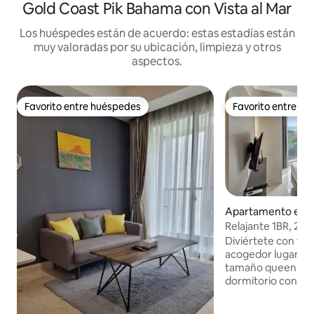
Gold Coast Pik Bahama con Vista al Mar
Los huéspedes están de acuerdo: estas estadías están
muy valoradas por su ubicación, limpieza y otros
aspectos.
Favorito entre huéspedes
Favorito entre h
Favorito entre huéspedes
Favorito entre h
Apartamento en P
Relajante 1BR, 2 ca
Gold Coast PIK
Diviértete con toda
acogedor lugar. 1 
tamaño queen y sa
dormitorio con so
preconfigurado c
sobrecolchón, rop