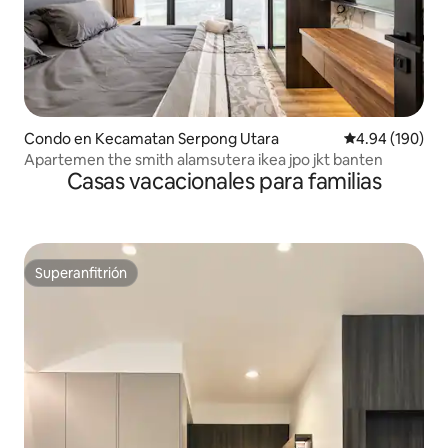
Condo en Kecamatan Serpong Utara
Calificación pr
4.94 (190)
Apartemen the smith alamsutera ikea jpo jkt banten
Casas vacacionales para familias
Superanfitrión
Superanfitrión