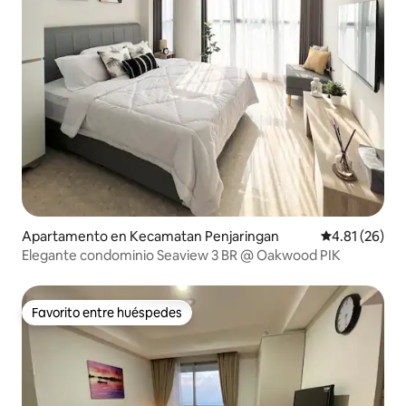
Apartamento en Kecamatan Penjaringan
Calificación 
4.81 (26)
Elegante condominio Seaview 3 BR @ Oakwood PIK
Favorito entre huéspedes
Favorito entre huéspedes