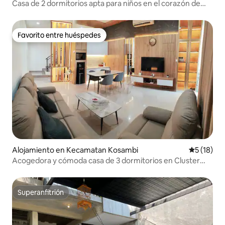
Casa de 2 dormitorios apta para niños en el corazón de
NICE PIK2
Favorito entre huéspedes
Favorito entre huéspedes
Alojamiento en Kecamatan Kosambi
Calificaci
5 (18)
Acogedora y cómoda casa de 3 dormitorios en Cluster
Riverside PIK2
Superanfitrión
Superanfitrión