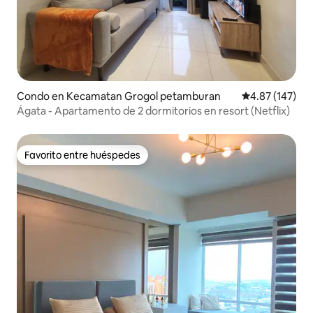
Condo en Kecamatan Grogol petamburan
Calificación p
4.87 (147)
Ágata - Apartamento de 2 dormitorios en resort (Netflix)
Favorito entre huéspedes
Favorito entre huéspedes