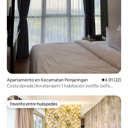
Apartamento en Kecamatan Penjaringan
Calificación 
4.91 (22)
Costa dorada |Ámsterdam| 1 habitación |netflix |sofá
cama
Favorito entre huéspedes
Favorito entre huéspedes