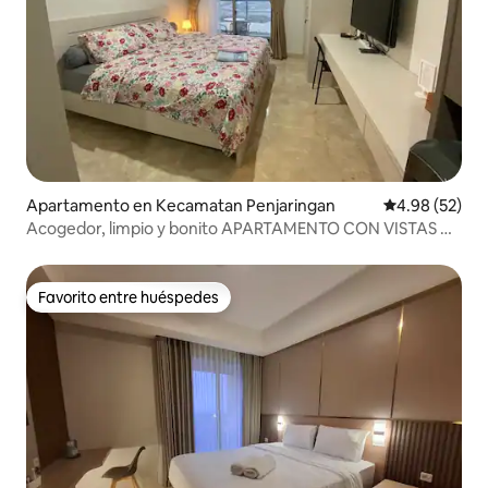
Apartamento en Kecamatan Penjaringan
Calificación p
4.98 (52)
Acogedor, limpio y bonito APARTAMENTO CON VISTAS AL
MAR en Goldcoast PIK
Favorito entre huéspedes
Favorito entre huéspedes