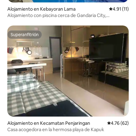
Alojamiento en Kebayoran Lama
Calificación 
4.91 (11)
Alojamiento con piscina cerca de Gandaria City,
estacionamiento gratuito
Superanfitrión
Superanfitrión
Alojamiento en Kecamatan Penjaringan
Calificación 
4.76 (62)
Casa acogedora en la hermosa playa de Kapuk