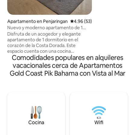
almohada y almoh
con aire acondicio
4 personas, mejor par
superrápido de 200 Mbp
Apartamento en Penjaringan
Calificación promedio: 4.96 de 
4.96 (53)
dengan 1 cama Qu
Nuevo y moderno apartamento de 1
yg sudah di set me
dormitorio con vistas al mar en Gold
Disfruta de un acogedor y elegante
cama 120 cm sudah
Coast PIK
apartamento de 1 dormitorio en el
seprai, selimut, b
corazón de la Costa Dorada. Este
están equipados c
espacio cuenta con una cocina
y TV. Muat untuk 4
Comodidades populares en alquileres
moderna, una cómoda sala de estar, un
orang.
espacioso dormitorio con cama tamaño
vacacionales cerca de Apartamentos
king y un balcón privado con
Gold Coast Pik Bahama con Vista al Mar
impresionantes vistas al mar. Ideal para
parejas o personas que viajan solas,
incluso familias. Fácil acceso a
atracciones locales y opciones
gastronómicas. Disfruta de servicios
como wifi, aire acondicionado, acceso a
la piscina del edificio y gimnasio.
¡Perfecto para una escapada relajante o
una estancia llena de aventuras!
Cocina
Wifi
¡Reserva tu alojamiento ahora!