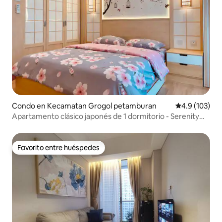
Condo en Kecamatan Grogol petamburan
Calificación 
4.9 (103)
Apartamento clásico japonés de 1 dormitorio - Serenity
GR
Favorito entre huéspedes
Favorito entre huéspedes