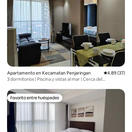
Apartamento en Kecamatan Penjaringan
Calificación p
4.89 (37)
3 dormitorios | Piscina y vistas al mar | Cerca del
aeropuerto @Goldcoast PIK
Favorito entre huéspedes
Favorito entre huéspedes