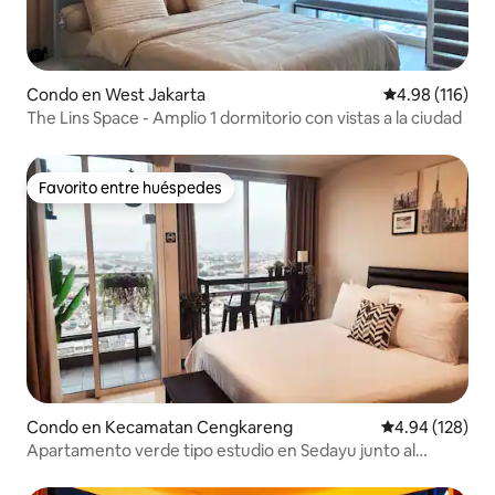
Condo en West Jakarta
Calificación p
4.98 (116)
The Lins Space - Amplio 1 dormitorio con vistas a la ciudad
Favorito entre huéspedes
Favorito entre huéspedes
Condo en Kecamatan Cengkareng
Calificación pr
4.94 (128)
Apartamento verde tipo estudio en Sedayu junto al
centro comercial con Netflix y Disney