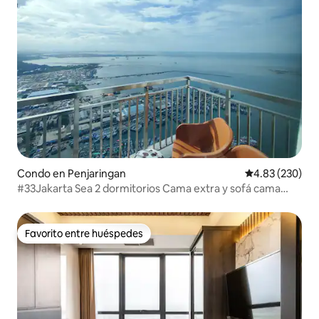
Condo en Penjaringan
Calificación pr
4.83 (230)
#33Jakarta Sea 2 dormitorios Cama extra y sofá cama
Internet rápido
Favorito entre huéspedes
Favorito entre huéspedes