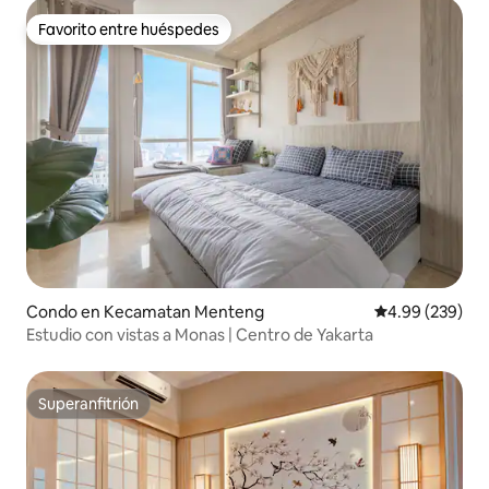
Favorito entre huéspedes
Favorito entre huéspedes
Condo en Kecamatan Menteng
Calificación pr
4.99 (239)
Estudio con vistas a Monas | Centro de Yakarta
Superanfitrión
Superanfitrión