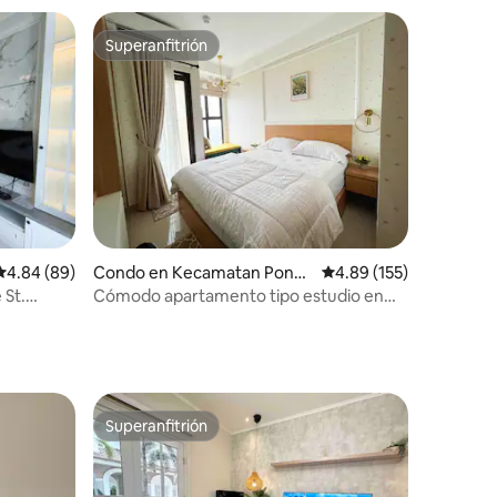
Superanfitrión
Superanfitrión
Calificación promedio: 4.84 de 5, 89 reseñas
4.84 (89)
Condo en Kecamatan Pond
Calificación promedio: 
4.89 (155)
ok Aren
St.
Cómodo apartamento tipo estudio en
Transpark Bintaro
Superanfitrión
rido
Superanfitrión