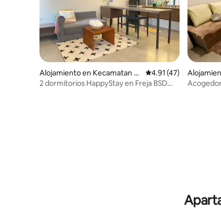
Alojamiento en Kecamatan P
Calificación promedio:
4.91 (47)
Alojamie
agedangan
2 dormitorios HappyStay en Freja BSD
Acogedor
@lalerooms cerca de ICE
Aparta