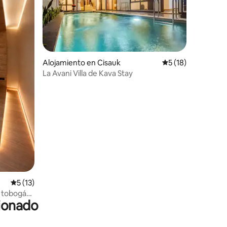
Alojamiento en Cisauk
Calificación prome
5 (18)
La Avani Villa de Kava Stay
Calificación promedio: 5 de 5, 13 reseñas
5 (13)
on tobogán
cionado