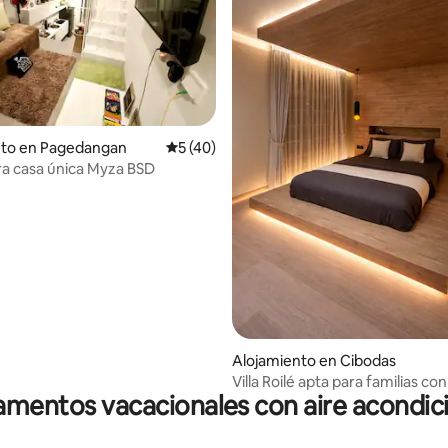
 4.91 de 5, 47 reseñas
nto en Pagedangan
Calificación promedio: 5 de 5, 40 reseñas
5 (40)
a casa única Myza BSD
Alojamiento en Cibodas
Villa Roilé apta para familias c
mentos vacacionales con aire acondi
y jacuzzi en Karawaci