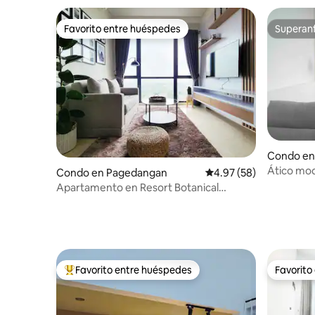
Favorito entre huéspedes
Superanf
Favorito entre huéspedes
Superanf
Condo en
bangan
Ático mod
Condo en Pagedangan
Calificación promedio:
4.97 (58)
dormitori
Apartamento en Resort Botanical
comercial
Marigold, Nava Park | ICE BSD
Favorito entre huéspedes
Favorito
Favorito entre huéspedes preferido
Favorito