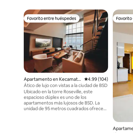
Favorito entre huéspedes
Favorito
Favorito entre huéspedes
Favorito
Apartamento en Kecamata
Calificación promedio: 
4.99 (104)
n Serpong
Ático de lujo con vistas a la ciudad de BSD
Ubicado en la torre Roseville, este
espacioso dúplex es uno de los
apartamentos más lujosos de BSD. La
unidad de 95 metros cuadrados ofrece
servicios contemporáneos que incluyen
cocina, wifi de 100 Mbps, TV de 75
pulgadas y escritorio con vista
Apartame
panorámica al horizonte. Situado en el