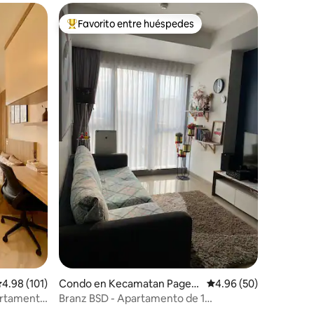
Favorito entre huéspedes
rido
Favorito entre huéspedes preferido
alificación promedio: 4.98 de 5, 101 reseñas
4.98 (101)
Condo en Kecamatan Paged
Calificación promedio:
4.96 (50)
angan
artamento
Branz BSD - Apartamento de 1
dormitorio @OJe