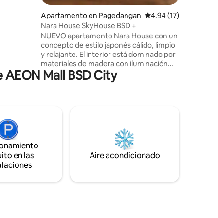
 un lugar
Apartamento en Pagedangan
Calificación promedio:
4.94 (17)
minutos en
Nara House SkyHouse BSD +
tion
NUEVO apartamento Nara House con un
concepto de estilo japonés cálido, limpio
ovación
y relajante. El interior está dominado por
e 2024.
materiales de madera con iluminación
e AEON Mall BSD City
suave, creando un ambiente hogareño
acogedor y elegante. La unidad se siente
espaciosa y aireada, con una sala de estar
y comedor bien dispuestos, una cocina
funcional y un dormitorio acogedor.
Adecuado para profesionales, parejas y
aquellos a quienes les gustan los hogares
tranquilos y estéticos. La ubicación es
ionamiento
muy estratégica, cerca de centros
ito en las
Aire acondicionado
comerciales, centros culinarios y varias
alaciones
instalaciones públicas.