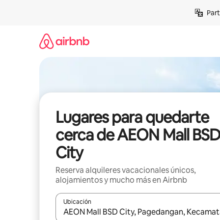
Omite
Part
el
contenido
Lugares para quedarte
cerca de AEON Mall BS
City
Reserva alquileres vacacionales únicos,
alojamientos y mucho más en Airbnb
Ubicación
Cuando los resultados estén disponibles, navega co