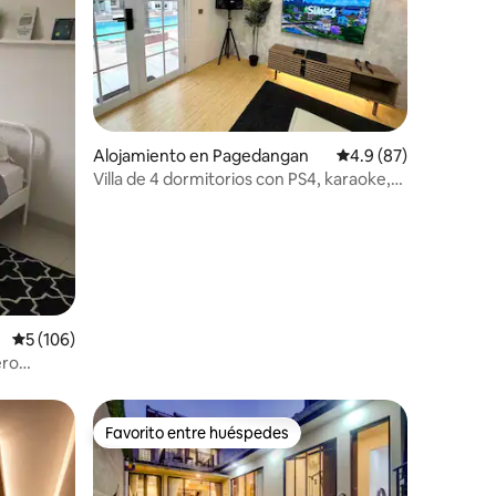
Alojamiento en Pagedangan
Calificación promedio
4.9 (87)
Villa de 4 dormitorios con PS4, karaoke,
barbacoa y piscina
Calificación promedio: 5 de 5, 106 reseñas
5 (106)
ero
ICE BSD
Favorito entre huéspedes
Favorito entre huéspedes