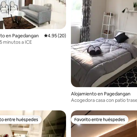
nto en Pagedangan
Calificación promedio: 4.95 de 5, 20 reseñas
4.95 (20)
 5 minutos a ICE
io: 5 de 5, 22 reseñas
Alojamiento en Pagedangan
Acogedora casa con patio tras
espacioso a menos de 1 km de 
ito entre huéspedes
Favorito entre huéspedes
 entre huéspedes preferido
Favorito entre huéspedes