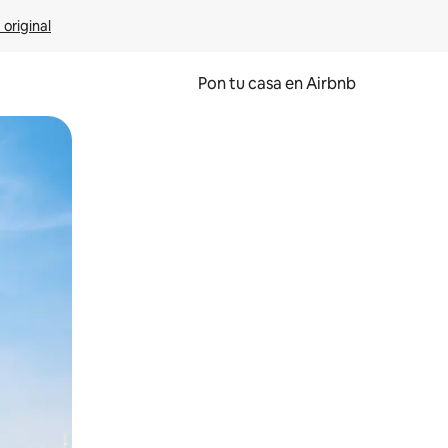
 original
Pon tu casa en Airbnb
o o desliza el dedo.