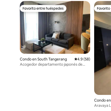
Favorito entre huéspedes
Favorito
Favorito entre huéspedes
Favorito
Condo en South Tangerang
Calificación promedio
4.9 (58)
Acogedor departamento japonés de
2 habitaciones en Branz BSD, cerca de
ICE
Condo en
Aravaya L