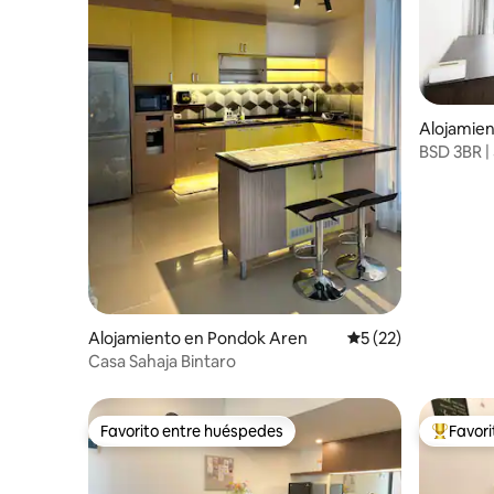
Alojamie
BSD 3BR |
Alojamiento en Pondok Aren
Calificación promed
5 (22)
Casa Sahaja Bintaro
Favorito entre huéspedes
Favor
Favorito entre huéspedes
Favorito