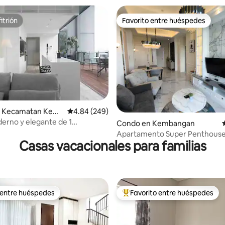
itrión
Favorito entre huéspedes
itrión
Favorito entre huéspedes
 Kecamatan Kem
Calificación promedio: 4.84 de 5, 249 reseñas
4.84 (249)
erno y elegante de 1
 4.97 de 5, 58 reseñas
Condo en Kembangan
o conectado al centro
Apartamento Super Penthouse 
Casas vacacionales para familias
Moritz Lippomall Puri
 entre huéspedes
Favorito entre huéspedes
 entre huéspedes
Favorito entre huéspedes prefe