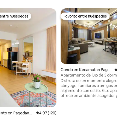
 entre huéspedes
Favorito entre huéspedes
 entre huéspedes
Favorito entre huéspedes
4.99 de 5, 104 reseñas
Condo en Kecamatan Paged
C
angan
Apartamento de lujo de 3 dormi
junto a Aeon Mall BSD
Disfruta de un momento alegre
cónyuge, familiares o amigos e
alojamiento con estilo. Este a
ofrece un ambiente acogedor y 
abierta conecta a la perfección 
estar, la cocina y el comedor. Los
servicios modernos y los cuida
nto en Pagedanga
Calificación promedio: 4.97 de 5, 120 reseñas
4.97 (120)
elementos de diseño se suman 