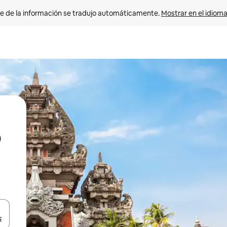
e de la información se tradujo automáticamente. 
Mostrar en el idioma
D
n las teclas de flecha hacia arriba y hacia abajo o explora con el tact