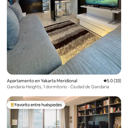
Apartamento en Yakarta Meridional
Calificación
5.0 (33)
Gandaria Heights, 1 dormitorio - Ciudad de Gandaria
Favorito entre huéspedes
Favorito entre huéspedes preferido