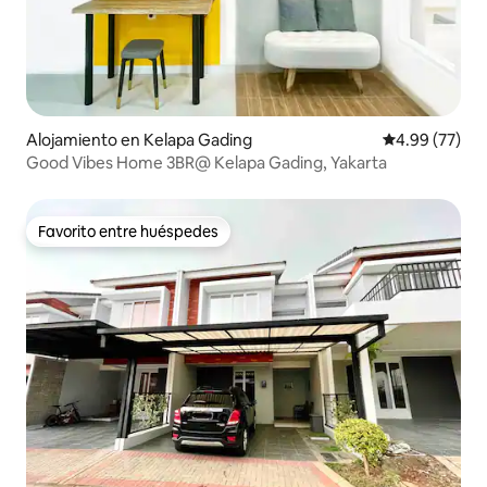
Alojamiento en Kelapa Gading
Calificación p
4.99 (77)
Good Vibes Home 3BR@ Kelapa Gading, Yakarta
Favorito entre huéspedes
Favorito entre huéspedes