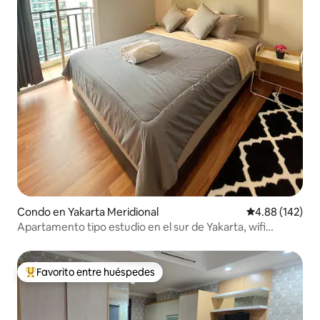
Condo en Yakarta Meridional
Calificación pr
4.88 (142)
Apartamento tipo estudio en el sur de Yakarta, wifi
gratuito y Netflix
Favorito entre huéspedes
Favorito entre huéspedes preferido