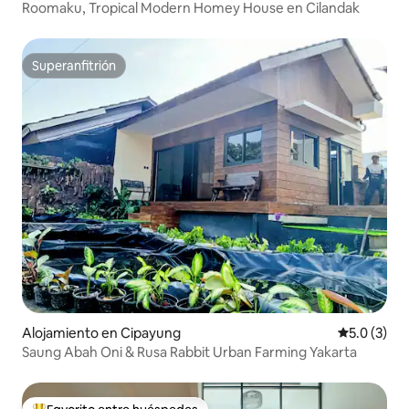
Roomaku, Tropical Modern Homey House en Cilandak
Superanfitrión
Superanfitrión
Alojamiento en Cipayung
Calificació
5.0 (3)
Saung Abah Oni & Rusa Rabbit Urban Farming Yakarta