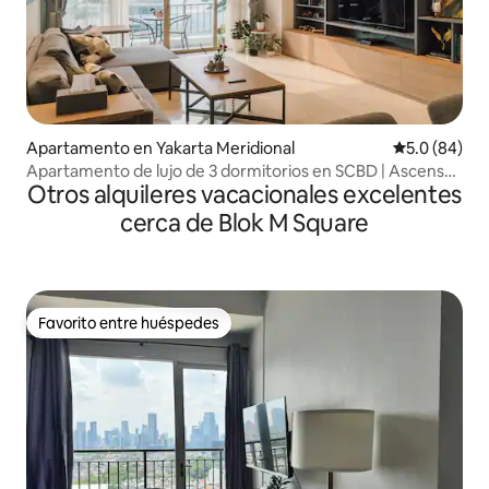
Apartamento en Yakarta Meridional
Calificación
5.0 (84)
Apartamento de lujo de 3 dormitorios en SCBD | Ascensor
Otros alquileres vacacionales excelentes
privado y vistas al GBK
cerca de Blok M Square
Favorito entre huéspedes
Favorito entre huéspedes