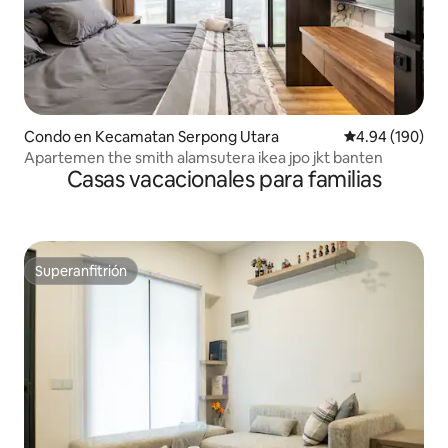
Condo en Kecamatan Serpong Utara
Calificación pr
4.94 (190)
Apartemen the smith alamsutera ikea jpo jkt banten
Casas vacacionales para familias
Superanfitrión
Superanfitrión