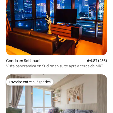
Condo en Setiabudi
Calificación pr
4.87 (256)
Vista panorámica en Sudirman suite aprt y cerca de MRT
Favorito entre huéspedes
Favorito entre huéspedes