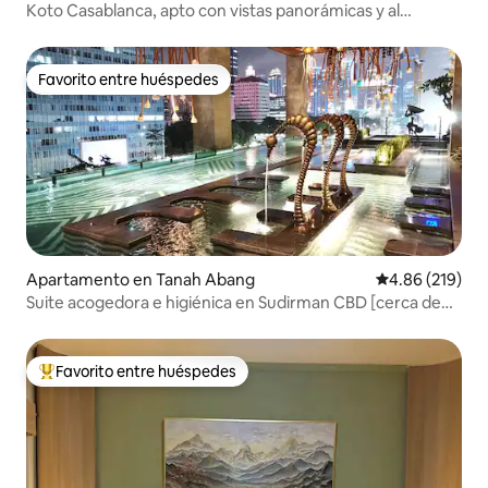
Koto Casablanca, apto con vistas panorámicas y al
atardecer
Favorito entre huéspedes
Favorito entre huéspedes
Apartamento en Tanah Abang
Calificación pr
4.86 (219)
Suite acogedora e higiénica en Sudirman CBD [cerca de
MRT]
Favorito entre huéspedes
Favorito entre huéspedes preferido