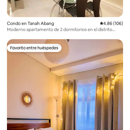
Condo en Tanah Abang
Calificación pr
4.86 (106)
Moderno apartamento de 2 dormitorios en el distrito
financiero de Yakarta con Netflix
Favorito entre huéspedes
Favorito entre huéspedes