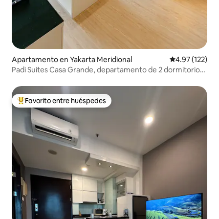
Apartamento en Yakarta Meridional
Calificación p
4.97 (122)
Padi Suites Casa Grande, departamento de 2 dormitorios
con acceso al centro comercial
Favorito entre huéspedes
Favorito entre huéspedes preferido