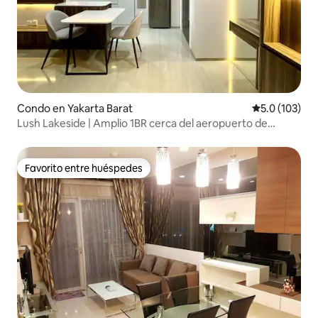
Condo en Yakarta Barat
Calificación 
5.0 (103)
Lush Lakeside | Amplio 1BR cerca del aeropuerto de
Yakarta
Favorito entre huéspedes
Favorito entre huéspedes