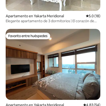
Apartamento en Yakarta Meridional
Calificación
5.0 (18)
Elegante apartamento de 3 dormitorios | El corazón de
Kemang
Favorito entre huéspedes
Favorito entre huéspedes
Apartamento en Yakarta Meridional
Calificación p
4.83 (54)