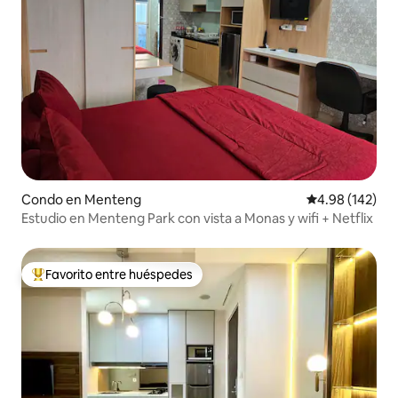
Condo en Menteng
Calificación pr
4.98 (142)
Estudio en Menteng Park con vista a Monas y wifi + Netflix
Favorito entre huéspedes
Favorito entre huéspedes preferido