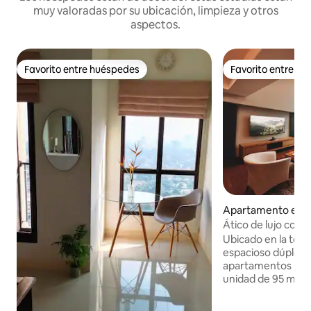
muy valoradas por su ubicación, limpieza y otros
aspectos.
Favorito entre huéspedes
Favorito entre h
Favorito entre huéspedes
Favorito entre h
Apartamento en 
n Serpong
Ático de lujo con v
BSD
Ubicado en la torre
espacioso dúplex e
apartamentos más 
unidad de 95 metr
servicios contemp
cocina, wifi de 10