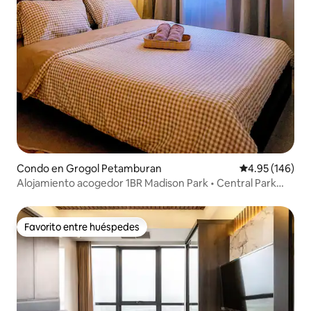
Condo en Grogol Petamburan
Calificación pr
4.95 (146)
Alojamiento acogedor 1BR Madison Park • Central Park
Mall
Favorito entre huéspedes
Favorito entre huéspedes