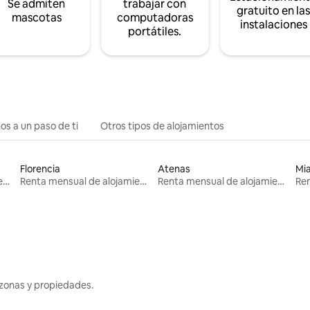
Se admiten
trabajar con
gratuito en la
mascotas
computadoras
instalaciones
portátiles.
os a un paso de ti
Otros tipos de alojamientos
Florencia
Atenas
Mi
Renta mensual de alojamientos
Renta mensual de alojamientos
Renta mensual de alojamientos
zonas y propiedades.