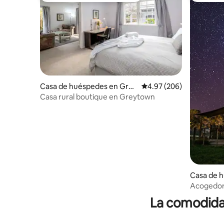
Casa de huéspedes en Grey
Calificación promedio: 
4.97 (206)
town
Casa rural boutique en Greytown
Casa de 
herston
Acogedor
exterior~
La comodidad