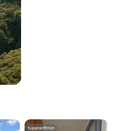
Superanfitrión
rido
Superanfitrión