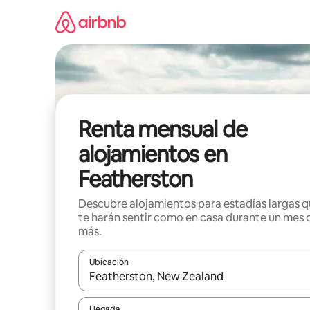
Omite
el
contenido
Renta mensual de
alojamientos en
Featherston
Descubre alojamientos para estadías largas 
te harán sentir como en casa durante un mes 
más.
Ubicación
Cuando los resultados estén disponibles, navega co
Llegada