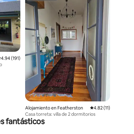
alificación promedio: 4.94 de 5, 191 reseñas
4.94 (191)
io
Alojamiento en Featherston
Calificación promedio
4.82 (11)
Casa torreta: villa de 2 dormitorios
s fantásticos