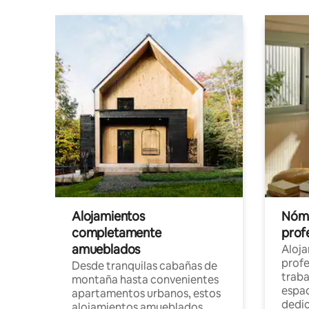
Alojamientos
Nóma
completamente
profe
amueblados
Aloj
profe
Desde tranquilas cabañas de
traba
montaña hasta convenientes
espac
apartamentos urbanos, estos
dedi
alojamientos amueblados