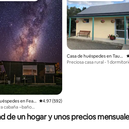
4.97 de 5, 206 reseñas
Casa de huéspedes en Tauw
C
harenīkau
Preciosa casa rural - 1 dormitor
huéspedes en Feat
Calificación promedio: 4.97 de 5, 592 reseñas
4.97 (592)
a cabaña ~baño
estrellas~burros
 de un hogar y unos precios mensuale