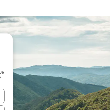
que
o
n las teclas de flecha hacia arriba y hacia abajo o explora con el tact