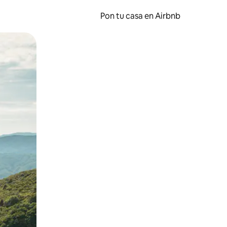
Pon tu casa en Airbnb
o o desliza el dedo.