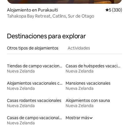
Alojamiento en Purakauiti
Calificación
5 (330)
Tahakopa Bay Retreat, Catlins, Sur de Otago
Destinaciones para explorar
Otros tipos de alojamientos
Actividades
Tiendas de campo vacacionales
Casas de huéspedes vacacionales
Nueva Zelanda
Nueva Zelanda
Alojamientos vacacionales con entrada y salida de pistas de esquí
Mansiones vacacionales
Nueva Zelanda
Nueva Zelanda
Casas rodantes vacacionales
Alojamientos con sauna
Nueva Zelanda
Nueva Zelanda
Casas de campo vacacionales
Mostrar más
Nueva Zelanda