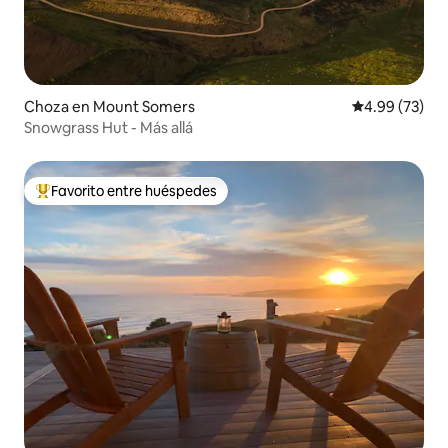
Choza en Mount Somers
Calificación p
4.99 (73)
Snowgrass Hut - Más allá
Favorito entre huéspedes
Favorito entre huéspedes preferido