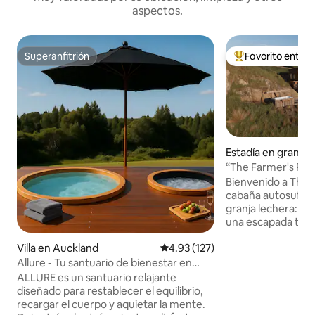
aspectos.
Superanfitrión
Favorito entre
Superanfitrión
Favorito entre hu
Estadía en granja 
“The Farmer's Res
baño al aire libre
Bienvenido a The 
cabaña autosufici
granja lechera: at
una escapada tranquila Escáp
naturaleza con nu
Villa en Auckland
Calificación promedio: 4.93 de 5
4.93 (127)
autosuficiente y u
colinas de nuestra
Allure - Tu santuario de bienestar en
lechera. Ubicada 
Auckland
ALLURE es un santuario relajante
nuestra encantad
diseñado para restablecer el equilibrio,
escapada serena, 
recargar el cuerpo y aquietar la mente.