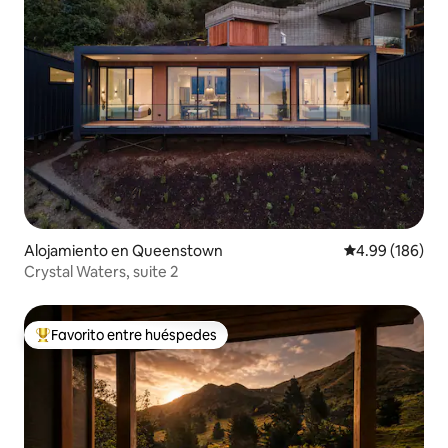
Alojamiento en Queenstown
Calificación pr
4.99 (186)
Crystal Waters, suite 2
Favorito entre huéspedes
Favorito entre huéspedes preferido