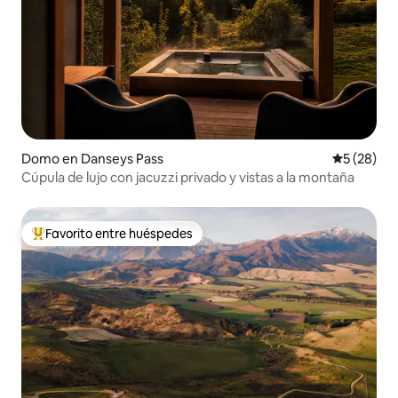
Domo en Danseys Pass
Calificaci
5 (28)
Cúpula de lujo con jacuzzi privado y vistas a la montaña
Favorito entre huéspedes
Favorito entre huéspedes preferido