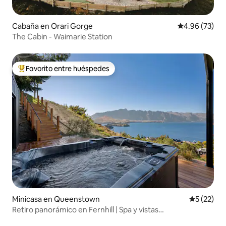
Cabaña en Orari Gorge
Calificación p
4.96 (73)
The Cabin - Waimarie Station
Favorito entre huéspedes
Favorito entre huéspedes preferido
Minicasa en Queenstown
Calificaci
5 (22)
Retiro panorámico en Fernhill | Spa y vistas
impresionantes