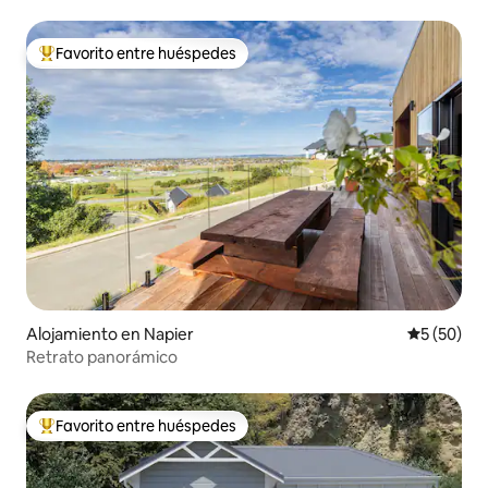
(+aparcamiento seguro)
Favorito entre huéspedes
Favorito entre huéspedes preferido
Alojamiento en Napier
Calificaci
5 (50)
Retrato panorámico
Favorito entre huéspedes
Favorito entre huéspedes preferido