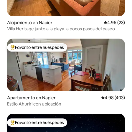
Alojamiento en Napier
Calificación p
4.96 (23)
Villa Heritage junto a la playa, a pocos pasos del paseo
marítimo
Favorito entre huéspedes
Favorito entre huéspedes preferido
Apartamento en Napier
Calificación pr
4.98 (403)
Estilo Ahuriri con ubicación
Favorito entre huéspedes
Favorito entre huéspedes preferido