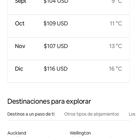
Sept
$104 USD
9 °C
Oct
$109 USD
11 °C
Nov
$107 USD
13 °C
Dic
$116 USD
16 °C
Destinaciones para explorar
Destinos a un paso de ti
Otros tipos de alojamientos
Los 
Auckland
Wellington