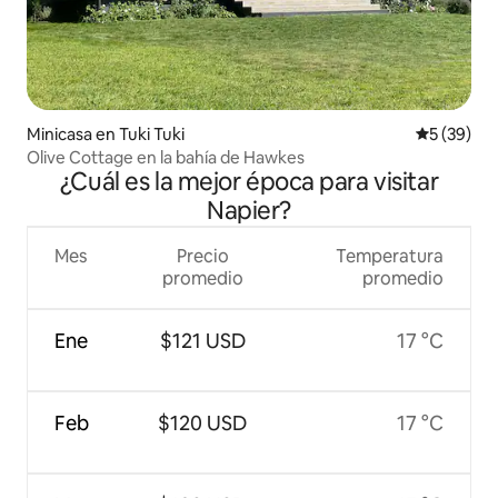
Minicasa en Tuki Tuki
Calificaci
5 (39)
Olive Cottage en la bahía de Hawkes
¿Cuál es la mejor época para visitar
Napier?
Mes
Precio
Temperatura
promedio
promedio
Ene
$121 USD
17 °C
Feb
$120 USD
17 °C