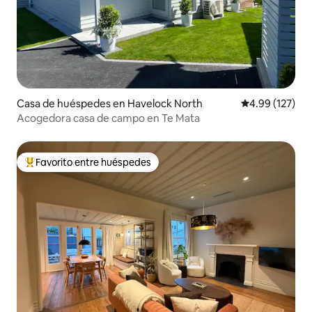
Casa de huéspedes en Havelock North
Calificación p
4.99 (127)
Acogedora casa de campo en Te Mata
Favorito entre huéspedes
Favorito entre huéspedes preferido