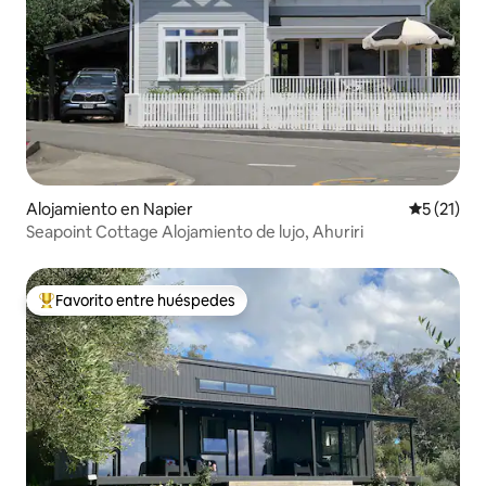
Alojamiento en Napier
Calificaci
5 (21)
Seapoint Cottage Alojamiento de lujo, Ahuriri
Favorito entre huéspedes
Favorito entre huéspedes preferido