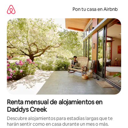
Omite
el
Pon tu casa en Airbnb
contenido
Renta mensual de alojamientos en
Daddys Creek
Descubre alojamientos para estadías largas que te
harán sentir como en casa durante un mes o más.