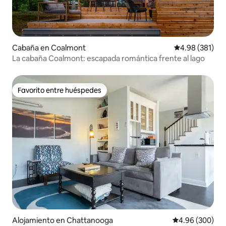
Cabaña en Coalmont
Calificación pr
4.98 (381)
La cabaña Coalmont: escapada romántica frente al lago
Favorito entre huéspedes
Favorito entre huéspedes
Alojamiento en Chattanooga
Calificación pr
4.96 (300)