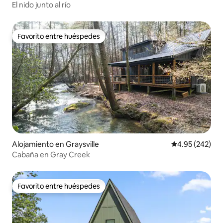
El nido junto al río
Favorito entre huéspedes
Favorito entre huéspedes
Alojamiento en Graysville
Calificación pr
4.95 (242)
Cabaña en Gray Creek
Favorito entre huéspedes
Favorito entre huéspedes