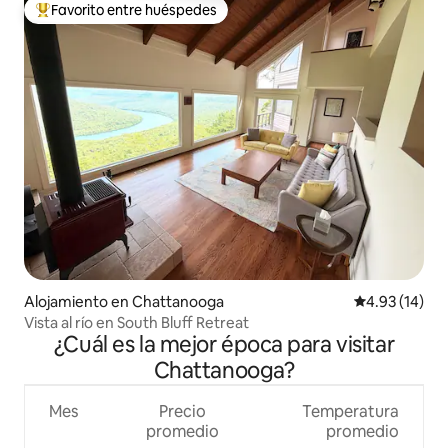
Favorito entre huéspedes
Favorito entre huéspedes preferido
Alojamiento en Chattanooga
Calificación 
4.93 (14)
Vista al río en South Bluff Retreat
¿Cuál es la mejor época para visitar
Chattanooga?
Mes
Precio
Temperatura
promedio
promedio