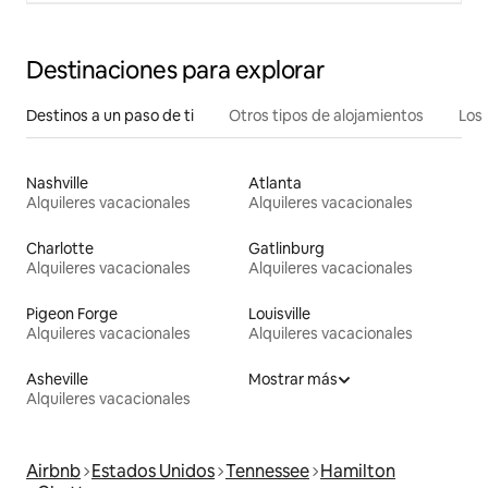
Destinaciones para explorar
Destinos a un paso de ti
Otros tipos de alojamientos
Los 
Nashville
Atlanta
Alquileres vacacionales
Alquileres vacacionales
Charlotte
Gatlinburg
Alquileres vacacionales
Alquileres vacacionales
Pigeon Forge
Louisville
Alquileres vacacionales
Alquileres vacacionales
Asheville
Mostrar más
Alquileres vacacionales
Airbnb
Estados Unidos
Tennessee
Hamilton