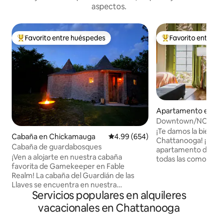
aspectos.
Favorito entre huéspedes
Favorito entre
Favorito entre huéspedes preferido
Favorito entre hu
Apartamento en 
oga
Downtown/NO co
bed/FREE parking!
¡Te damos la bienv
Cabaña en Chickamauga
Calificación promedio: 4.99 de 5
4.99 (654)
Chattanooga! ¡Est
Cabaña de guardabosques
apartamento de un
¡Ven a alojarte en nuestra cabaña
todas las comodida
favorita de Gamekeeper en Fable
sensación de un ho
Realm! La cabaña del Guardián de las
⭐️Encontrarás un
Llaves se encuentra en nuestra
para disfrutar de
Servicios populares en alquileres
ubicación privada de 40 acres. Pon a
descanso, internet
prueba tu habilidad en la búsqueda del
espacio de trabajo
vacacionales en Chattanooga
tesoro, relájate junto a un fuego exterior
completa con café 