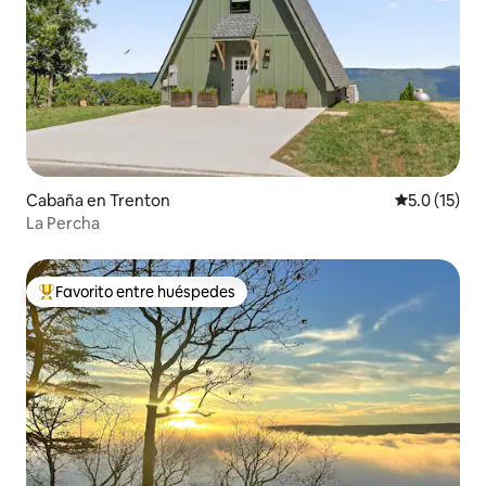
Cabaña en Trenton
Calificación
5.0 (15)
La Percha
Favorito entre huéspedes
Favorito entre huéspedes preferido