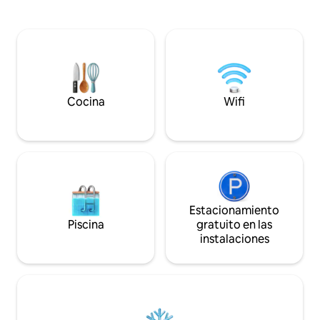
(caldero de tamaño gigante), observa a
de aperitivos para
los pájaros disfrutar del estanque desde
que te espera. ¡M
el exterior de este mágico espacio de
a poca distancia a 
piedra justo al final de la colina de The
puntos de interés 
Burrow y cerca de Fairytale Cottage.
encantadora ciuda
¡Visita la cercana Lookout Mountain,
¡Reserva ahora, no
Chickamauga, Chattanooga o
quedaras!
simplemente RELÁJATE y mira
Cocina
Wifi
documentales de Harry Potter mientras
disfrutas de una cerveza fría de
caramelo!
Estacionamiento
Piscina
gratuito en las
instalaciones