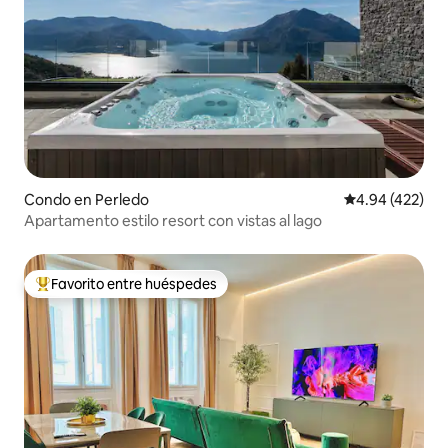
Condo en Perledo
Calificación pr
4.94 (422)
Apartamento estilo resort con vistas al lago
Favorito entre huéspedes
Favorito entre huéspedes preferido