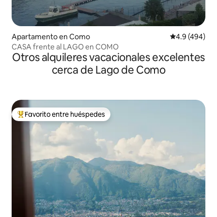
Apartamento en Como
Calificación p
4.9 (494)
CASA frente al LAGO en COMO
Otros alquileres vacacionales excelentes
cerca de Lago de Como
Favorito entre huéspedes
Favorito entre huéspedes preferido