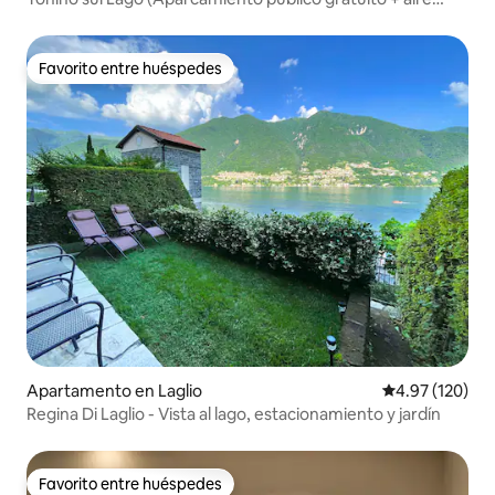
acondicionado), Varenna
Favorito entre huéspedes
Favorito entre huéspedes
Apartamento en Laglio
Calificación p
4.97 (120)
Regina Di Laglio - Vista al lago, estacionamiento y jardín
Favorito entre huéspedes
Favorito entre huéspedes