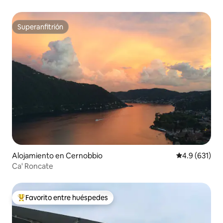
Superanfitrión
Superanfitrión
Alojamiento en Cernobbio
Calificación 
4.9 (631)
Ca' Roncate
Favorito entre huéspedes
Favorito entre huéspedes preferido