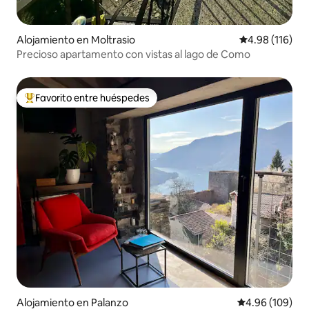
Alojamiento en Moltrasio
Calificación p
4.98 (116)
Precioso apartamento con vistas al lago de Como
Favorito entre huéspedes
Favorito entre huéspedes preferido
Alojamiento en Palanzo
Calificación pr
4.96 (109)