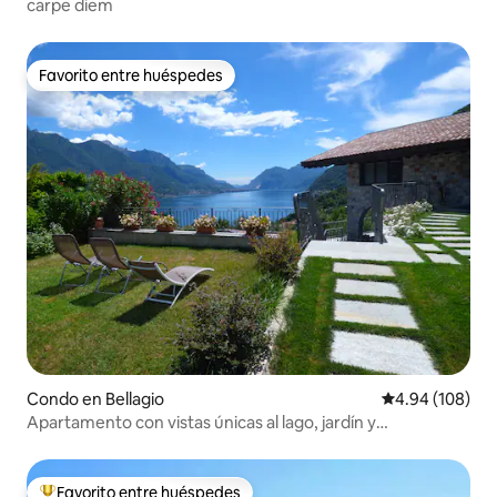
carpe diem
Favorito entre huéspedes
Favorito entre huéspedes
Condo en Bellagio
Calificación pr
4.94 (108)
Apartamento con vistas únicas al lago, jardín y
aparcamiento.
Favorito entre huéspedes