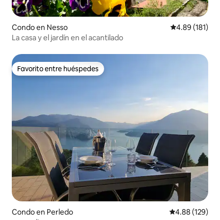
Condo en Nesso
Calificación p
4.89 (181)
La casa y el jardín en el acantilado
Favorito entre huéspedes
Favorito entre huéspedes
Condo en Perledo
Calificación pr
4.88 (129)