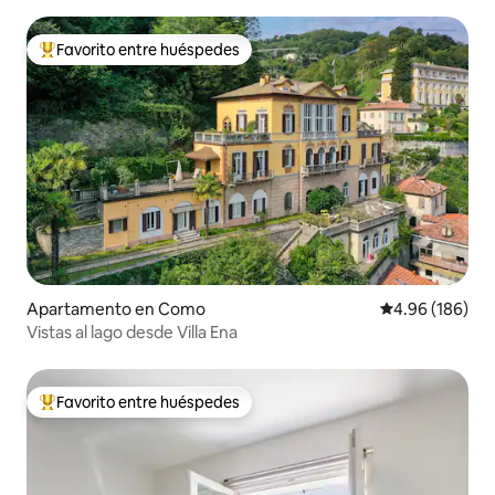
Favorito entre huéspedes
Favorito entre huéspedes preferido
Apartamento en Como
Calificación pr
4.96 (186)
Vistas al lago desde Villa Ena
Favorito entre huéspedes
Favorito entre huéspedes preferido