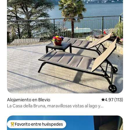
Alojamiento en Blevio
Calificación p
4.97 (113)
La Casa della Bruna, maravillosas vistas al lago y
aparcamiento
Favorito entre huéspedes
Favorito entre huéspedes preferido