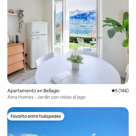
Apartamento en Bellagio
Calificació
5 (146)
Ama Homes - Jardín con vistas al lago
Favorito entre huéspedes
Favorito entre huéspedes