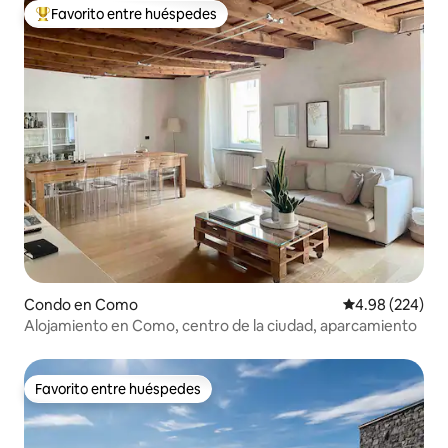
Favorito entre huéspedes
Favorito entre huéspedes preferido
Condo en Como
Calificación pr
4.98 (224)
Alojamiento en Como, centro de la ciudad, aparcamiento
Favorito entre huéspedes
Favorito entre huéspedes