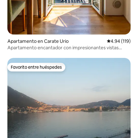
Apartamento en Carate Urio
Calificación p
4.94 (119)
Apartamento encantador con impresionantes vistas
/balcón/aire acondicionado en Emy House
Favorito entre huéspedes
Favorito entre huéspedes