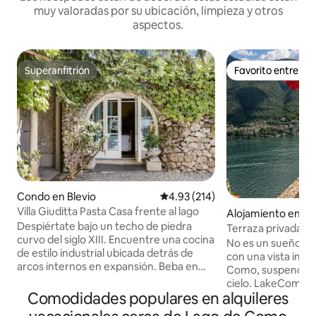
muy valoradas por su ubicación, limpieza y otros
aspectos.
Superanfitrión
Favorito entre h
Superanfitrión
Favorito entre h
Condo en Blevio
Calificación promedio: 4.93 de 5
4.93 (214)
Villa Giuditta Pasta Casa frente al lago
Alojamiento en Lag
Despiértate bajo un techo de piedra
Terraza privada en
curvo del siglo XIII. Encuentre una cocina
George Clooney L
No es un sueño: a
de estilo industrial ubicada detrás de
con una vista impr
arcos internos en expansión. Beba en
Como, suspendido e
magníficas vistas al lago y a la montaña
cielo. LakeComoAl
desde una hamaca sombreada. Diríjase
Comodidades populares en alquileres
propiedad única co
directamente al lago de Como desde las
400 años de antig