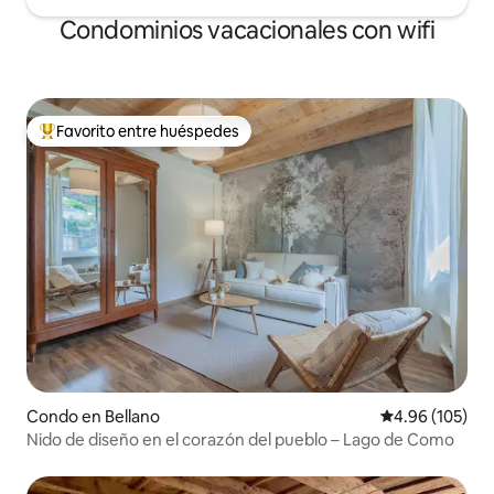
villa. Más tarde, su hija erigió una lápida
Condominios vacacionales con wifi
en su memoria. En el pequeño
cementerio de Blevio es posible visitar la
tumba de Giuditta Pasta que murió en
1865.
Favorito entre huéspedes
Favorito entre huéspedes preferido
Condo en Bellano
Calificación pr
4.96 (105)
Nido de diseño en el corazón del pueblo – Lago de Como