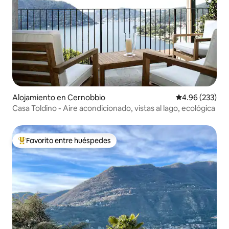
Alojamiento en Cernobbio
Calificación pr
4.96 (233)
Casa Toldino - Aire acondicionado, vistas al lago, ecológica
Favorito entre huéspedes
Favorito entre huéspedes preferido