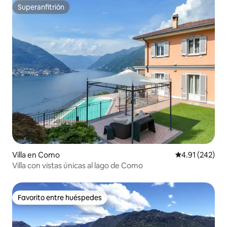
Superanfitrión
Superanfitrión
Villa en Como
Calificación p
4.91 (242)
Villa con vistas únicas al lago de Como
Favorito entre huéspedes
Favorito entre huéspedes