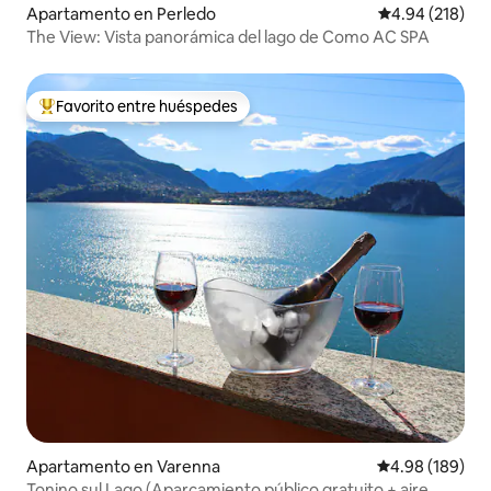
Apartamento en Perledo
Calificación pr
4.94 (218)
The View: Vista panorámica del lago de Como AC SPA
Favorito entre huéspedes
Favorito entre huéspedes preferido
Apartamento en Varenna
Calificación pr
4.98 (189)
Tonino sul Lago (Aparcamiento público gratuito + aire