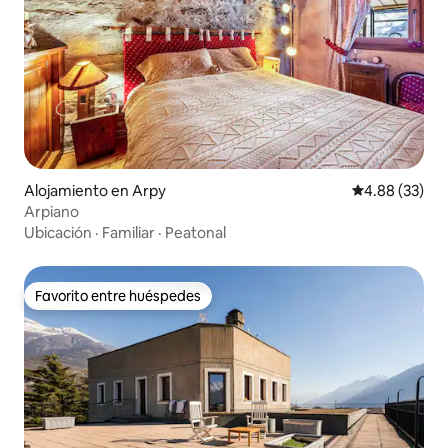
Alojamiento en Arpy
Calificación p
4.88 (33)
Arpiano
Ubicación
·
Familiar
·
Peatonal
Favorito entre huéspedes
Favorito entre huéspedes