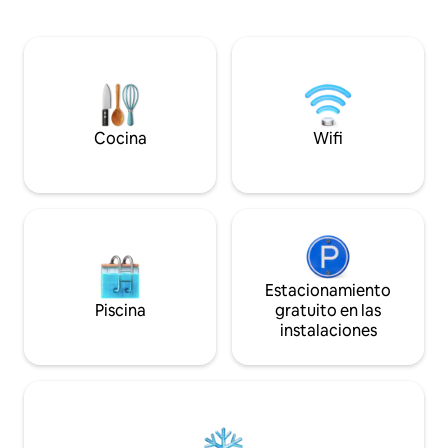
especial para aquellos en busca de paz,
habitaciones, dos b
calidez y relajación. Los muebles son
libre adecuadas ta
muy agradables: madera sobre todo,
cuando puedes dis
pero también colores más animados y
aperitivos y parrill
comodidades modernas. Excursiones
Alpes, como para l
tranquilas, tanto en raquetas de nieve
Sauna privada al ai
como en esquí.
Cocina
Wifi
Estacionamiento
Piscina
gratuito en las
instalaciones