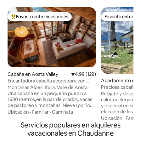
Favorito entre huéspedes
Favorito entre h
Favorito entre huéspedes preferido
Favorito entre h
Cabaña en Aosta Valley
Calificación promedio: 4.99 de 5
4.99 (129)
Apartamento en 
Encantadora cabaña acogedora con
d
vistas increíbles
Preciosa cabaña co
Montañas Alpes. Italia. Valle de Aosta.
impresionantes y 
Una cabaña en un pequeño pueblo a
Relájate y descans
1600 metros,en la paz de prados, vacas
calma y elegancia
de pastoreo y montañas. Nieve (por lo
y especial en cuan
general) durante el invierno. Un lugar del
elección de los mat
Ubicación
·
Familiar
·
Caminata
corazón, restaurado con amor
Hermoso apartame
Ubicación
·
Familia
preservando las antiguas vigas del
Servicios populares en alquileres
chalet inmerso en 
techo. Una vista maravillosa desde los
Aosta Una sala de
vacacionales en Chaudanne
grandes ventanales y una tranquilidad
el más mínimo det