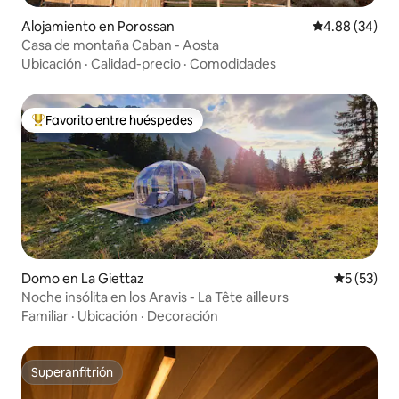
Alojamiento en Porossan
Calificación p
4.88 (34)
Casa de montaña Caban - Aosta
Ubicación
·
Calidad-precio
·
Comodidades
Favorito entre huéspedes
Favorito entre huéspedes preferido
Domo en La Giettaz
Calificaci
5 (53)
Noche insólita en los Aravis - La Tête ailleurs
Familiar
·
Ubicación
·
Decoración
Superanfitrión
Superanfitrión