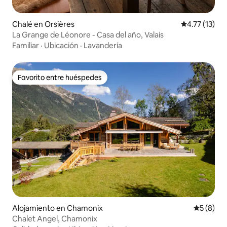
Chalé en Orsières
Calificación 
4.77 (13)
La Grange de Léonore - Casa del año, Valais
Familiar
·
Ubicación
·
Lavandería
Favorito entre huéspedes
Favorito entre huéspedes
Alojamiento en Chamonix
Calificac
5 (8)
Chalet Angel, Chamonix