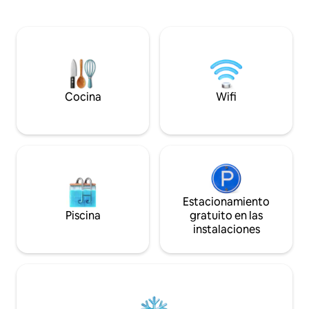
cocina abierta con todos los
cerca de un pequeñ
electrodomésticos necesarios y de las
Planta baja: Sala d
primeras marcas. Cuarto de baño
,inodoro, SDB . Piso:Dormitorio para 2
grande, gran ducha, espacio office para
personas: cama d
la lavadora y el termo de agua caliente.
cama plegable par
Apartamento con entrada privada. Dos
toallas * Lugar para el automóvil en el
plazas de garaje disponibles. Atención!!
camino de entrad
La entrada a los garajes es estrecho,
Cocina
Wifi
apto para coches menores de
4m70cms. Llaves electrónicas para
acceder. Sistema de alarma opcional.
Opción de servicio de compra
supermercado así como reservas para
restaurantes, paseos o visitas. Limpieza
diaria opcional, compra a demanda antes
de la llegada, reservas en restaurantes
Estacionamiento
con estrella Michelin u otros
Piscina
gratuito en las
restaurantes, rutas por el Pais Vasco y
instalaciones
alrededores, rutas y deportes de
aventura, alquiler de coche con chofer
privado, visitas privadas con guia a
museos, visitas privadas a bares de
pintxos, encuentros con artistas y chefs
locales, visitas a la ciudad, salidas al mar