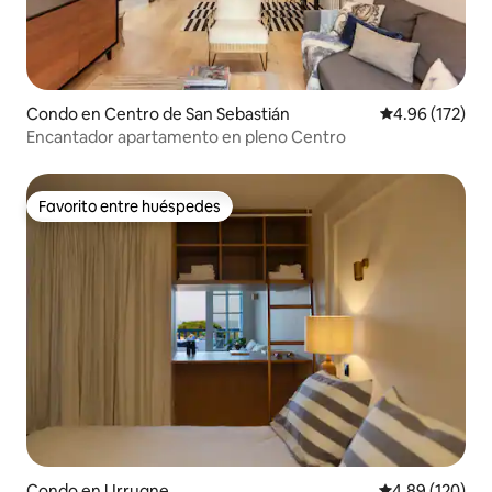
Condo en Centro de San Sebastián
Calificación p
4.96 (172)
Encantador apartamento en pleno Centro
Favorito entre huéspedes
Favorito entre huéspedes
Condo en Urrugne
Calificación pr
4.89 (120)