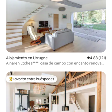
Alojamiento en Urrugne
Calificación p
4.88 (121)
Aïnaren Etchea****, casa de campo con encanto renovada
para 8 personas
Favorito entre huéspedes
Favorito entre huéspedes preferido