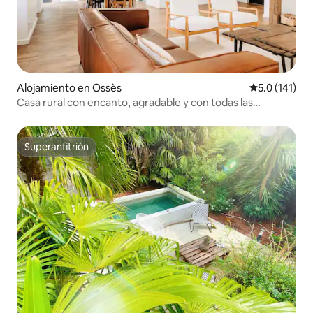
Alojamiento en Ossès
Calificación 
5.0 (141)
Casa rural con encanto, agradable y con todas las
comodidades
Superanfitrión
Superanfitrión