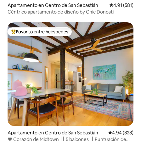
Apartamento en Centro de San Sebastián
Calificación p
4.91 (581)
Céntrico apartamento de diseño by Chic Donosti
Favorito entre huéspedes
Favorito entre huéspedes preferido
Apartamento en Centro de San Sebastián
Calificación pr
4.94 (323)
♥︎ Corazón de Midtown ⎮⎮ 5 balcones⎮⎮ Puntuación de