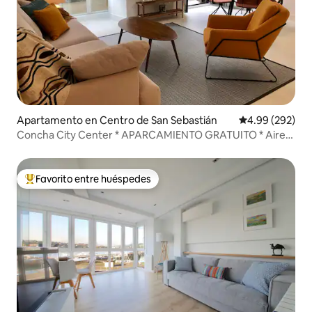
Apartamento en Centro de San Sebastián
Calificación pr
4.99 (292)
Concha City Center * APARCAMIENTO GRATUITO * Aire
acondicionado * Ubicación privilegiada
Favorito entre huéspedes
Favorito entre huéspedes preferido