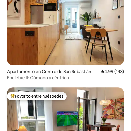
Apartamento en Centro de San Sebastián
Calificación pr
4.99 (193)
Epeletxe II: Cómodo y céntrico
Favorito entre huéspedes
Favorito entre huéspedes preferido