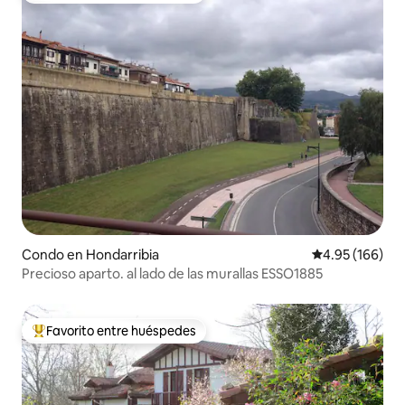
Condo en Hondarribia
Calificación pr
4.95 (166)
Precioso aparto. al lado de las murallas ESSO1885
Favorito entre huéspedes
Favorito entre huéspedes preferido