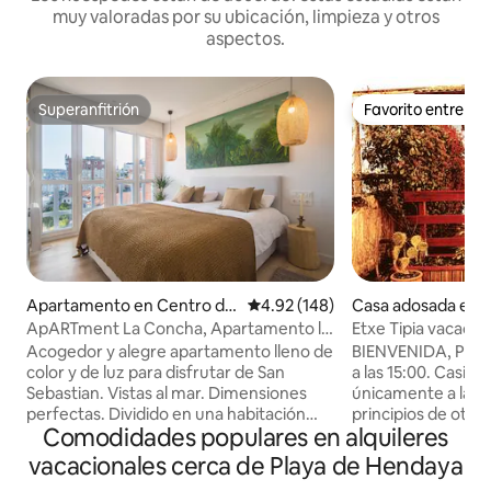
muy valoradas por su ubicación, limpieza y otros
aspectos.
Superanfitrión
Favorito entre h
Superanfitrión
Favorito entre h
Apartamento en Centro de
Calificación promedio: 4.92 de 5
4.92 (148)
Casa adosada en 
San Sebastián
ApARTment La Concha, Apartamento la
Etxe Tipia vacaciones sencillas y
concha studio
tranquilas
Acogedor y alegre apartamento lleno de
BIENVENIDA, Presente en su recepción ,
color y de luz para disfrutar de San
a las 15:00. Casita antigua dedicada
Sebastian. Vistas al mar. Dimensiones
únicamente a las 
perfectas. Dividido en una habitación
principios de oto
Comodidades populares en alquileres
espaciosa y con buenos armarios, un
garaje). Simple, v
salón comedor amplio con un sofá super
Hendaya ciudad, no
vacacionales cerca de Playa de Hendaya
cómodo y cuadros modernos, una
Terraza: se puede 