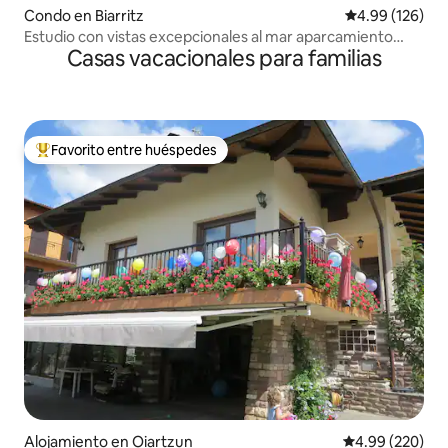
Condo en Biarritz
Calificación pr
4.99 (126)
Estudio con vistas excepcionales al mar aparcamiento
Casas vacacionales para familias
piscina tenis
Favorito entre huéspedes
Favorito entre huéspedes preferido
Alojamiento en Oiartzun
Calificación pr
4.99 (220)