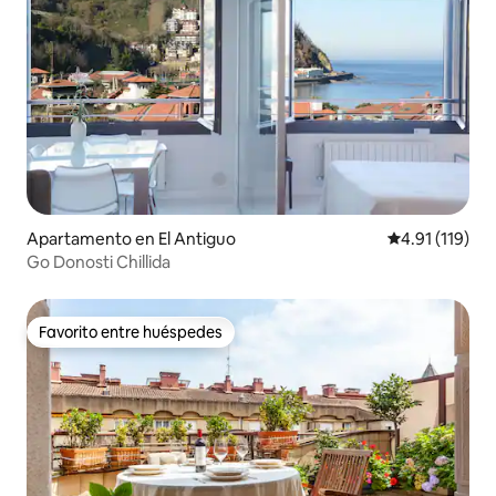
Apartamento en El Antiguo
Calificación p
4.91 (119)
Go Donosti Chillida
Favorito entre huéspedes
Favorito entre huéspedes