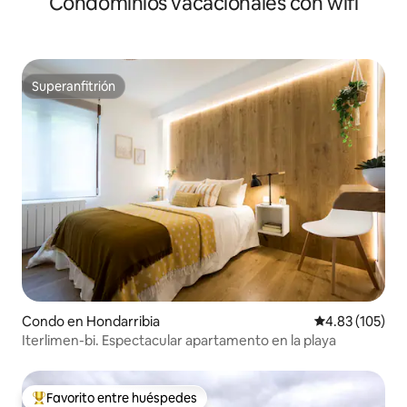
Condominios vacacionales con wifi
Superanfitrión
Superanfitrión
Condo en Hondarribia
Calificación p
4.83 (105)
Iterlimen-bi. Espectacular apartamento en la playa
Favorito entre huéspedes
Favorito entre huéspedes preferido