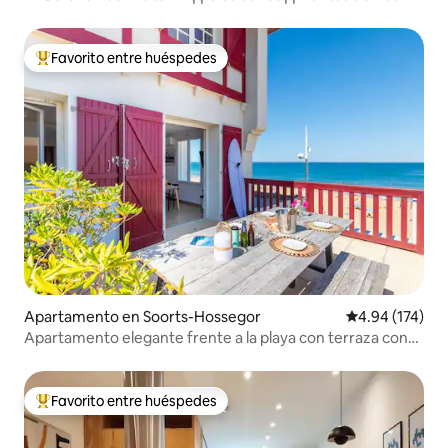
caminata 99
Favorito entre huéspedes
Favorito entre huéspedes preferido
Apartamento en Soorts-Hossegor
Calificación p
4.94 (174)
Apartamento elegante frente a la playa con terraza con
vistas al mar
Favorito entre huéspedes
Favorito entre huéspedes preferido