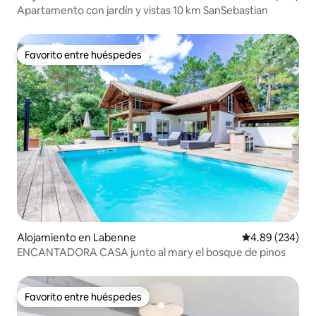
Apartamento con jardín y vistas 10 km SanSebastian
Favorito entre huéspedes
Favorito entre huéspedes
Alojamiento en Labenne
Calificación pr
4.89 (234)
ENCANTADORA CASA junto al mary el bosque de pinos
Favorito entre huéspedes
Favorito entre huéspedes