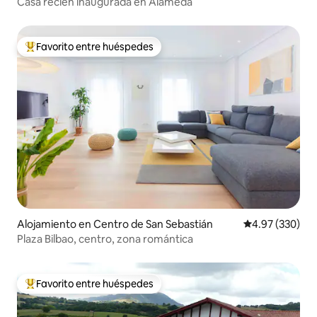
Casa recién inaugurada en Alameda
Favorito entre huéspedes
Favorito entre huéspedes preferido
Alojamiento en Centro de San Sebastián
Calificación pr
4.97 (330)
Plaza Bilbao, centro, zona romántica
Favorito entre huéspedes
Favorito entre huéspedes preferido