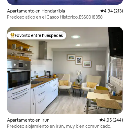
Apartamento en Hondarribia
Calificación p
4.94 (213)
Precioso atico en el Casco Histórico.ESS0018358
Favorito entre huéspedes
Favorito entre huéspedes preferido
Apartamento en Irun
Calificación pr
4.95 (244)
Precioso alojamiento en Irún, muy bien comunicado.