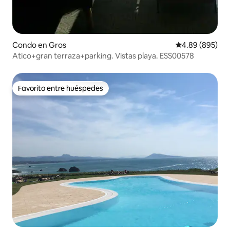
Condo en Gros
Calificación pr
4.89 (895)
Atico+gran terraza+parking. Vistas playa. ESS00578
Favorito entre huéspedes
Favorito entre huéspedes