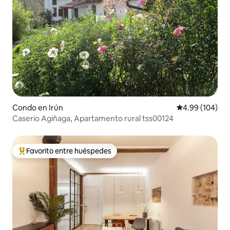
Condo en Irún
Calificación pr
4.99 (104)
Caserio Agiñaga, Apartamento rural tss00124
Favorito entre huéspedes
Favorito entre huéspedes preferido