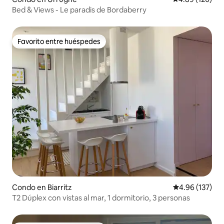
Bed & Views - Le paradis de Bordaberry
Favorito entre huéspedes
Favorito entre huéspedes
Condo en Biarritz
Calificación p
4.96 (137)
T2 Dúplex con vistas al mar, 1 dormitorio, 3 personas