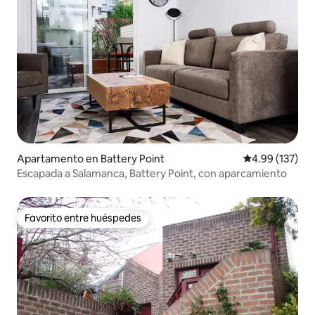
Apartamento en Battery Point
Calificación p
4.99 (137)
Escapada a Salamanca, Battery Point, con aparcamiento
Favorito entre huéspedes
Favorito entre huéspedes