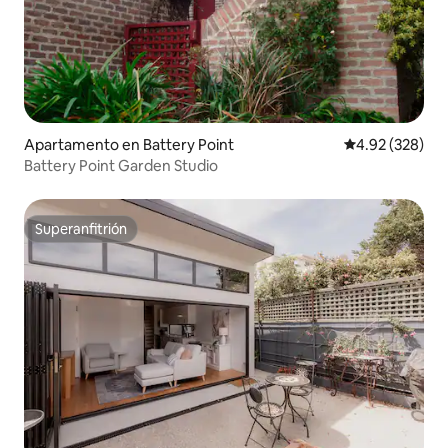
Apartamento en Battery Point
Calificación pr
4.92 (328)
Battery Point Garden Studio
Superanfitrión
Superanfitrión