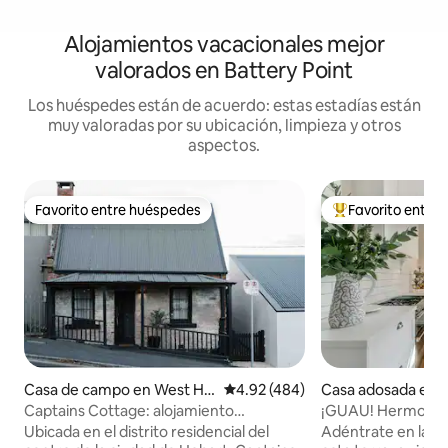
Alojamientos vacacionales mejor
valorados en Battery Point
Los huéspedes están de acuerdo: estas estadías están
muy valoradas por su ubicación, limpieza y otros
aspectos.
Favorito entre huéspedes
Favorito entre
Favorito entre huéspedes
Favorito entre hu
Casa de campo en West Ho
Calificación promedio: 4.92 de 5
4.92 (484)
Casa adosada en 
bart
Captains Cottage: alojamiento
¡GUAU! Hermosa t
emblemático en Hobart
estacionamiento p
Ubicada en el distrito residencial del
Adéntrate en la e