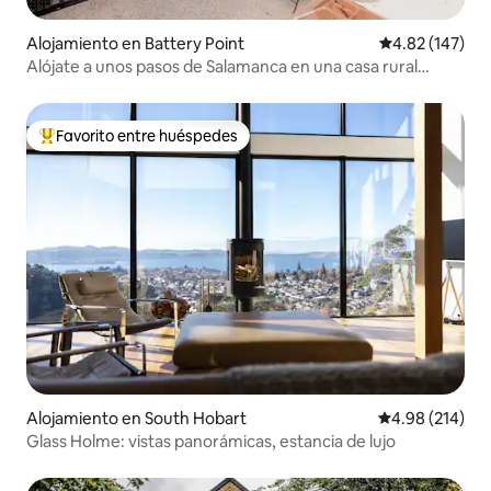
Alojamiento en Battery Point
Calificación p
4.82 (147)
Alójate a unos pasos de Salamanca en una casa rural
histórica
Favorito entre huéspedes
Favorito entre huéspedes preferido
Alojamiento en South Hobart
Calificación pr
4.98 (214)
Glass Holme: vistas panorámicas, estancia de lujo