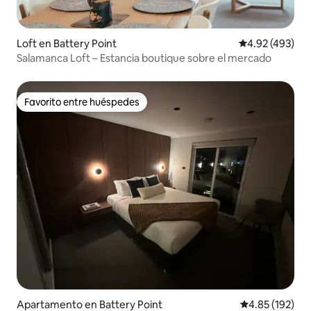
Loft en Battery Point
Calificación pr
4.92 (493)
Salamanca Loft – Estancia boutique sobre el mercado
Favorito entre huéspedes
Favorito entre huéspedes
Apartamento en Battery Point
Calificación p
4.85 (192)