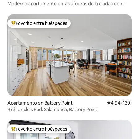
Moderno apartamento en las afueras de la ciudad con
aparcamiento.
Favorito entre huéspedes
Favorito entre huéspedes preferido
Apartamento en Battery Point
Calificación pr
4.94 (130)
Rich Uncle's Pad. Salamanca, Battery Point.
Favorito entre huéspedes
Favorito entre huéspedes preferido