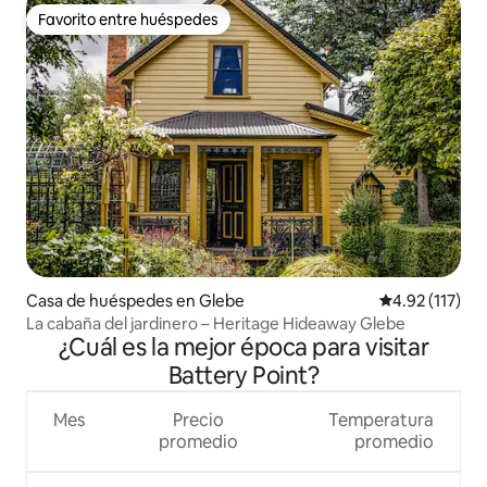
Favorito entre huéspedes
Favorito entre huéspedes
Casa de huéspedes en Glebe
Calificación p
4.92 (117)
La cabaña del jardinero – Heritage Hideaway Glebe
¿Cuál es la mejor época para visitar
Battery Point?
Mes
Precio
Temperatura
promedio
promedio