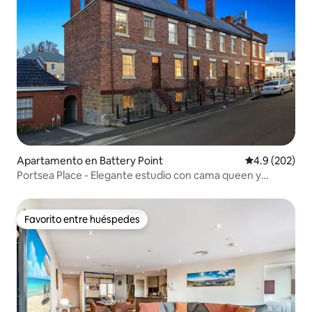
Apartamento en Battery Point
Calificación p
4.9 (202)
Portsea Place - Elegante estudio con cama queen y
aparcamiento
Favorito entre huéspedes
Favorito entre huéspedes