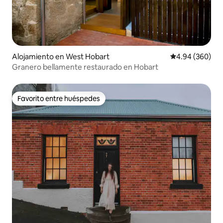
Alojamiento en West Hobart
Calificación pr
4.94 (360)
Granero bellamente restaurado en Hobart
Favorito entre huéspedes
Favorito entre huéspedes