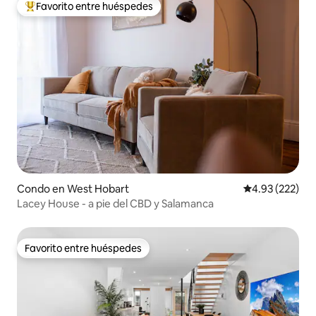
Favorito entre huéspedes
Favorito entre huéspedes preferido
Condo en West Hobart
Calificación pr
4.93 (222)
Lacey House - a pie del CBD y Salamanca
Favorito entre huéspedes
Favorito entre huéspedes