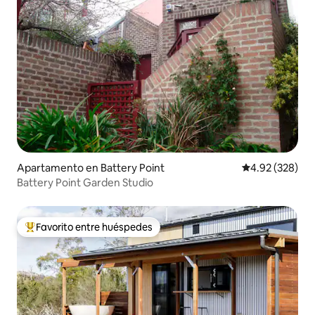
Apartamento en Battery Point
Calificación pr
4.92 (328)
Battery Point Garden Studio
Favorito entre huéspedes
Favorito entre huéspedes preferido