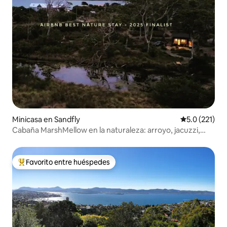
Minicasa en Sandfly
Calificación 
5.0 (221)
Cabaña MarshMellow en la naturaleza: arroyo, jacuzzi,
fogata, playa
Favorito entre huéspedes
Favorito entre huéspedes preferido