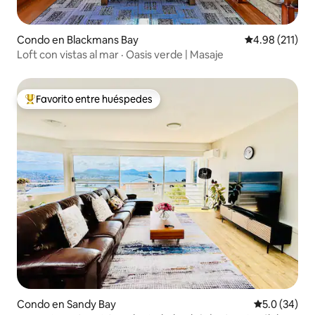
Condo en Blackmans Bay
Calificación p
4.98 (211)
Loft con vistas al mar · Oasis verde | Masaje
Favorito entre huéspedes
Favorito entre huéspedes preferido
Condo en Sandy Bay
Calificación
5.0 (34)