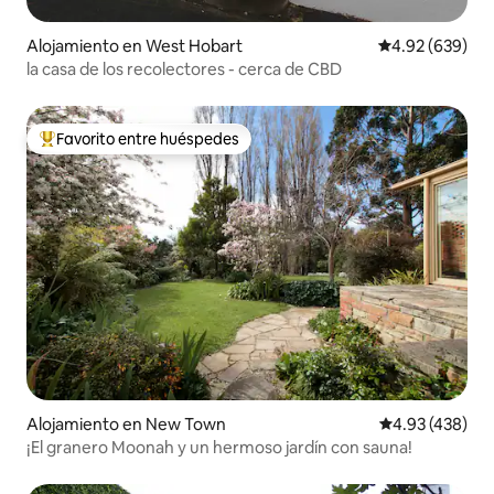
Alojamiento en West Hobart
Calificación pr
4.92 (639)
la casa de los recolectores - cerca de CBD
Favorito entre huéspedes
Favorito entre huéspedes preferido
Alojamiento en New Town
Calificación pr
4.93 (438)
¡El granero Moonah y un hermoso jardín con sauna!