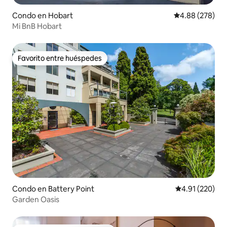
Condo en Hobart
Calificación pr
4.88 (278)
Mi BnB Hobart
Favorito entre huéspedes
Favorito entre huéspedes
Condo en Battery Point
Calificación p
4.91 (220)
Garden Oasis