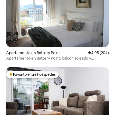
Apartamento en Battery Point
Calificación pr
4.95 (204)
Apartamento en Battery Point: balcón soleado y
aparcamiento
Favorito entre huéspedes
Favorito entre huéspedes preferido