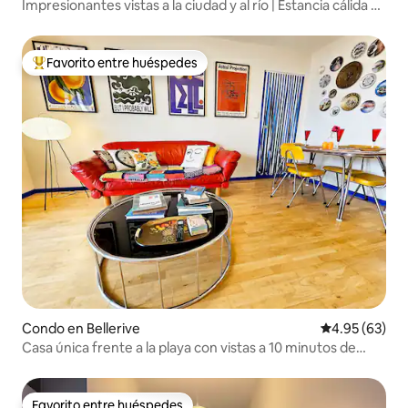
Impresionantes vistas a la ciudad y al río | Estancia cálida y
acogedora
Favorito entre huéspedes
Favorito entre huéspedes preferido
Condo en Bellerive
Calificación p
4.95 (63)
Casa única frente a la playa con vistas a 10 minutos de
Hobart
Favorito entre huéspedes