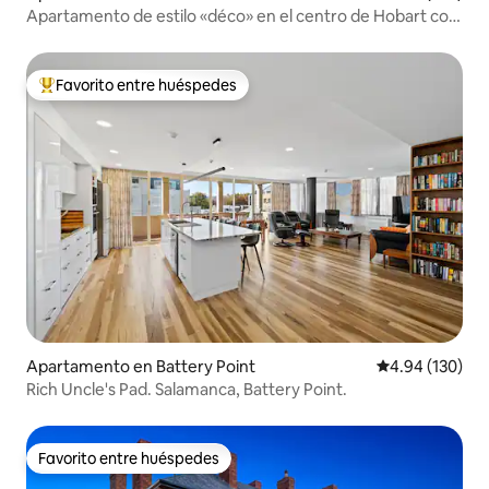
Apartamento de estilo «déco» en el centro de Hobart con
mucha luz
Favorito entre huéspedes
Favorito entre huéspedes preferido
Apartamento en Battery Point
Calificación pr
4.94 (130)
Rich Uncle's Pad. Salamanca, Battery Point.
Favorito entre huéspedes
Favorito entre huéspedes