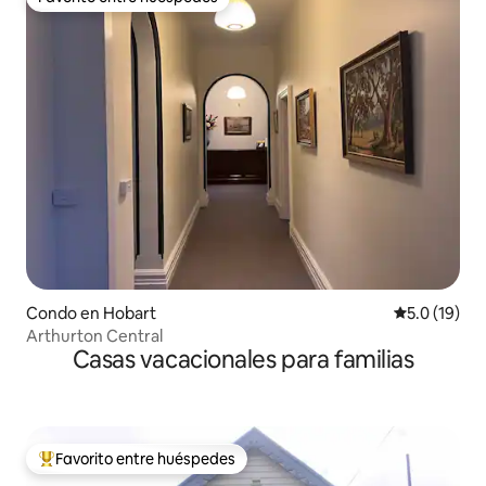
Favorito entre huéspedes
Condo en Hobart
Calificación
5.0 (19)
Arthurton Central
Casas vacacionales para familias
Favorito entre huéspedes
Favorito entre huéspedes preferido