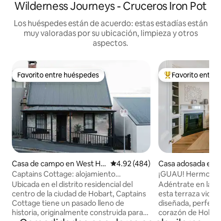
Wilderness Journeys - Cruceros Iron Pot
Los huéspedes están de acuerdo: estas estadías están
muy valoradas por su ubicación, limpieza y otros
aspectos.
Favorito entre huéspedes
Favorito entre
Favorito entre huéspedes
Favorito entre hu
Casa de campo en West Ho
Calificación promedio: 4.92 de 5
4.92 (484)
Casa adosada en 
bart
Captains Cottage: alojamiento
¡GUAU! Hermosa t
emblemático en Hobart
estacionamiento p
Ubicada en el distrito residencial del
Adéntrate en la e
centro de la ciudad de Hobart, Captains
esta terraza vict
Cottage tiene un pasado lleno de
diseñada, perfect
historia, originalmente construida para
corazón de Hobart