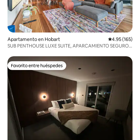
Apartamento en Hobart
Calificación p
4.95 (165)
SUB PENTHOUSE LUXE SUITE, APARCAMIENTO SEGURO
GRATUITO
Favorito entre huéspedes
Favorito entre huéspedes