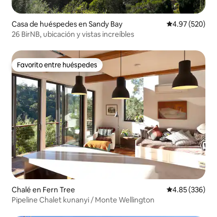
Casa de huéspedes en Sandy Bay
Calificación pr
4.97 (520)
26 BirNB, ubicación y vistas increíbles
Favorito entre huéspedes
Favorito entre huéspedes
Chalé en Fern Tree
Calificación pr
4.85 (336)
Pipeline Chalet kunanyi / Monte Wellington