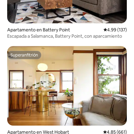
Apartamento en Battery Point
Calificación p
4.99 (137)
Escapada a Salamanca, Battery Point, con aparcamiento
Superanfitrión
Superanfitrión
Apartamento en West Hobart
Calificación pr
4.85 (661)