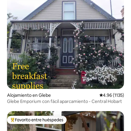
Alojamiento en Glebe
Calificación pr
4.96 (1135)
Glebe Emporium con fácil aparcamiento - Central Hobart
Favorito entre huéspedes
Favorito entre huéspedes preferido