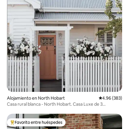
Alojamiento en North Hobart
Calificación pr
4.96 (383)
Casa rural blanca - North Hobart. Casa Luxe de 3
dormitorios
Favorito entre huéspedes
Favorito entre huéspedes preferido