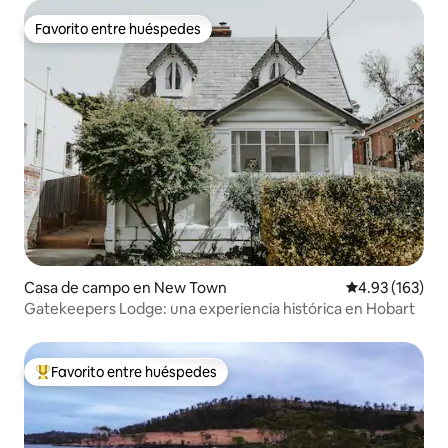
Favorito entre huéspedes
Favorito entre huéspedes
Casa de campo en New Town
Calificación p
4.93 (163)
Gatekeepers Lodge: una experiencia histórica en Hobart
Favorito entre huéspedes
Favorito entre huéspedes preferido