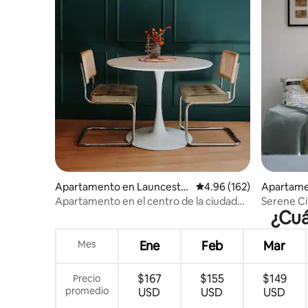
Apartamento en Launcesto
Calificación promedio: 
4.96 (162)
Apartame
n
n
Apartamento en el centro de la ciudad
Serene Ci
¿Cuá
de Launceston
spa
Mes
Ene
Feb
Mar
$167
$155
$149
Precio
promedio
USD
USD
USD