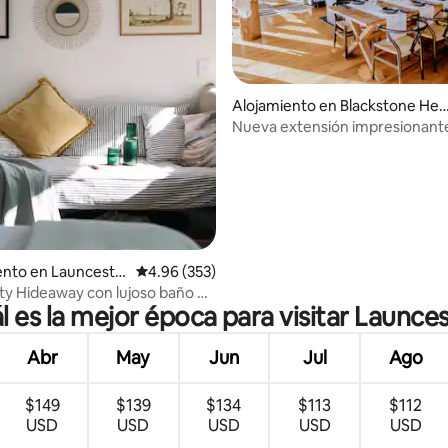
Alojamiento en Blackstone Hei
ghts
Nueva extensión impresionante
Treehouse Cabin
4.96 de 5, 162 reseñas
nto en Launcesto
Calificación promedio: 4.96 de 5, 353 reseñas
4.96 (353)
ty Hideaway con lujoso baño de
l es la mejor época para visitar Launce
Abr
May
Jun
Jul
Ago
$149
$139
$134
$113
$112
USD
USD
USD
USD
USD