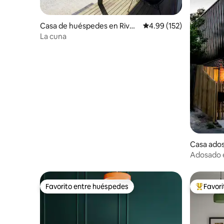
Casa de huéspedes en River
Calificación promedio: 
4.99 (152)
side
La cuna
Casa ado
ceston
Adosado e
Favorito entre huéspedes
Favor
Favorito entre huéspedes
Favorito