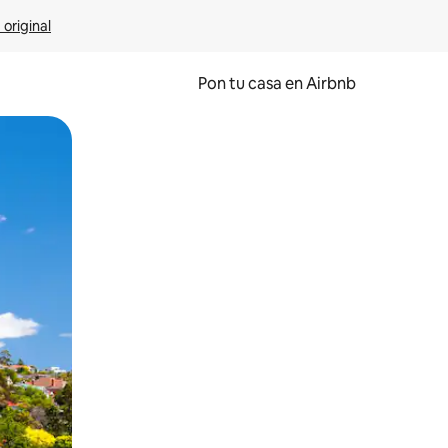
 original
Pon tu casa en Airbnb
o o desliza el dedo.