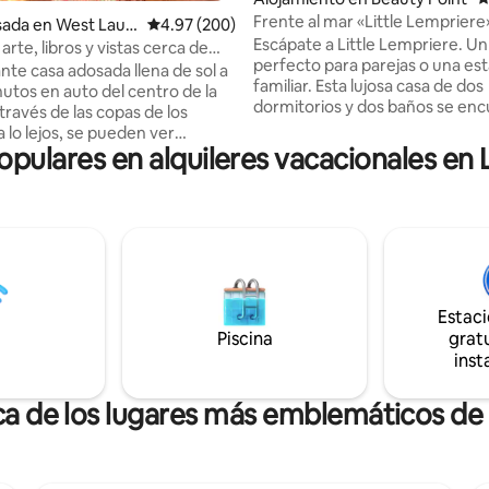
4.97 de 5, 197 reseñas
Frente al mar «Little Lemprier
sada en West Laun
Calificación promedio: 4.97 de 5, 200 reseñas
4.97 (200)
Escápate a Little Lempriere. Un
arte, libros y vistas cerca de
perfecto para parejas o una es
 Gorge
nte casa adosada llena de sol a
familiar. Esta lujosa casa de dos
utos en auto del centro de la
dormitorios y dos baños se en
la costa de Beauty Point. Disfr
a lo lejos, se pueden ver
vistas impresionantes desde el 
populares en alquileres vacacionales en
antes vistas de Launceston y el
terraza privada o acurrúcate a
 Al otro lado de la carretera, un
de la chimenea. La casa incluye
esciende a través de Cataract
cocina bien equipada y un salón
abierta. Los huéspedes pueden
iene un cómodo sofá y un
uso de los kayaks gratuitos par
e trabajo dedicado con
el río o relajarse en el jacuzzi. En el
erraza soleada te
corazón de la región vinícola d
Valley. Platypus House/Seahor
Estac
e de calidad con servicios de
poca distancia a pie.
Piscina
gratu
ibles. Arte ecléctico y
inst
n todas partes.
ca de los lugares más emblemáticos d