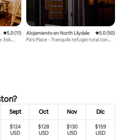
Calificación promedio: 5.0 de 5, 11 reseñas
5.0 (11)
Alojamiento en North Lilydale
Calificación promedio
5.0 (50)
. Esk
Pa's Place - Tranquilo refugio rural con
bañera de hidromasaje
ston?
Sept
Oct
Nov
Dic
$124
$128
$130
$159
USD
USD
USD
USD