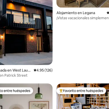
4.99 de 5, 152 reseñas
Alojamiento en Legana
C
¡Vistas vacacionales simplemen
impresionantes!
sada en West Laun
Calificación promedio: 4.95 de 5, 126 reseñas
4.95 (126)
n Patrick Street
ito entre huéspedes
Favorito entre huéspedes
 entre huéspedes preferido
Favorito entre huéspedes prefe