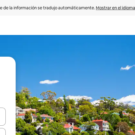
e de la información se tradujo automáticamente. 
Mostrar en el idioma
n las teclas de flecha hacia arriba y hacia abajo o explora con el tact