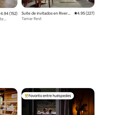
Suite de invitados en Riversi
Calificación promedio: 
4.95 (227)
alificación promedio: 4.94 de 5, 152 reseñas
4.94 (152)
de
Tamar Rest
te
Favorito entre huéspedes
rido
Favorito entre huéspedes preferido