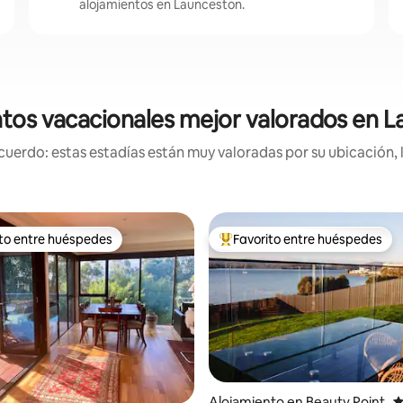
alojamientos en Launceston.
tos vacacionales mejor valorados en 
uerdo: estas estadías están muy valoradas por su ubicación, 
ito entre huéspedes
Favorito entre huéspedes
 entre huéspedes preferido
Favorito entre huéspedes prefe
Alojamiento en Beauty Point
C