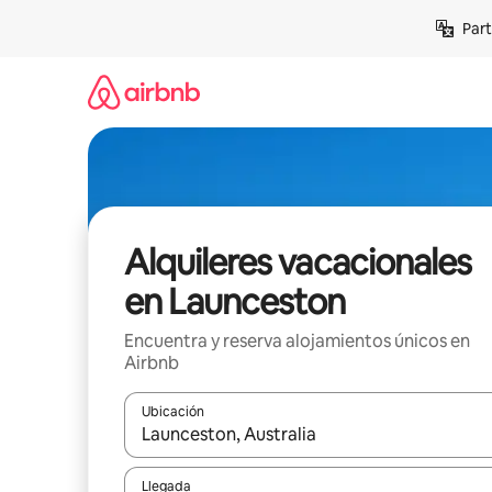
Omite
Part
el
contenido
Alquileres vacacionales
en Launceston
Encuentra y reserva alojamientos únicos en
Airbnb
Ubicación
Cuando los resultados estén disponibles, navega co
Llegada