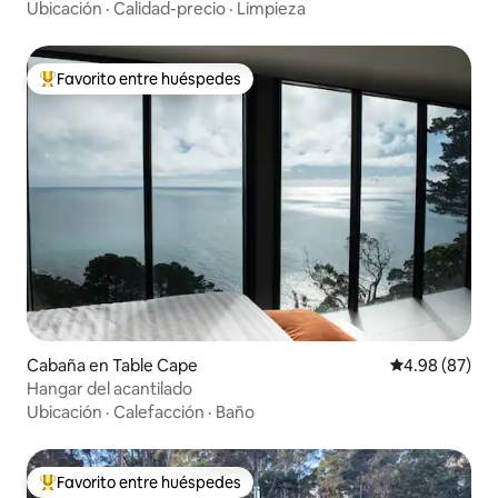
Ubicación
·
Calidad-precio
·
Limpieza
Favorito entre huéspedes
Favorito entre huéspedes preferido
Cabaña en Table Cape
Calificación p
4.98 (87)
Hangar del acantilado
Ubicación
·
Calefacción
·
Baño
Favorito entre huéspedes
Favorito entre huéspedes preferido