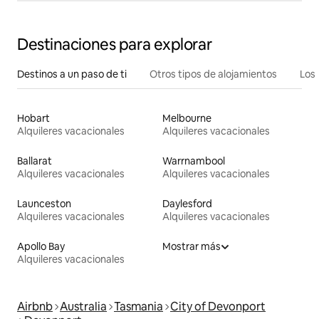
Destinaciones para explorar
Destinos a un paso de ti
Otros tipos de alojamientos
Los 
Hobart
Melbourne
Alquileres vacacionales
Alquileres vacacionales
Ballarat
Warrnambool
Alquileres vacacionales
Alquileres vacacionales
Launceston
Daylesford
Alquileres vacacionales
Alquileres vacacionales
Apollo Bay
Mostrar más
Alquileres vacacionales
Airbnb
Australia
Tasmania
City of Devonport