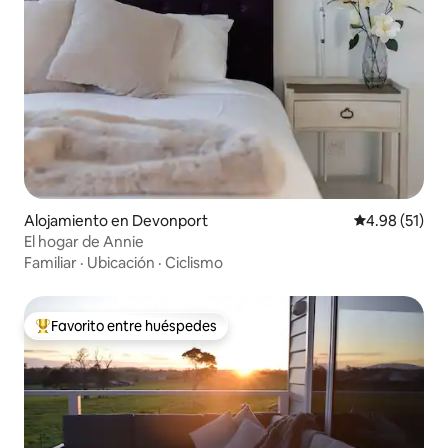
Alojamiento en Devonport
Calificación 
4.98 (51)
El hogar de Annie
Familiar
·
Ubicación
·
Ciclismo
Favorito entre huéspedes
Favorito entre huéspedes preferido