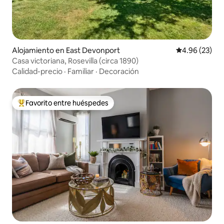
Alojamiento en East Devonport
Calificación p
4.96 (23)
Casa victoriana, Rosevilla (circa 1890)
Calidad-precio
·
Familiar
·
Decoración
Favorito entre huéspedes
Favorito entre huéspedes preferido