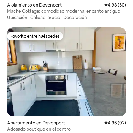
Alojamiento en Devonport
Calificación p
4.98 (50)
Macfie Cottage: comodidad moderna, encanto antiguo
Ubicación
·
Calidad-precio
·
Decoración
Favorito entre huéspedes
Favorito entre huéspedes
Apartamento en Devonport
Calificación p
4.96 (92)
Adosado boutique en el centro