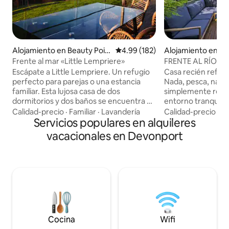
Alojamiento en Beauty Poin
Calificación promedio: 4.99 de 5
4.99 (182)
Alojamiento en A
t
Frente al mar «Little Lempriere»
FRENTE AL RÍO, la
Escápate a Little Lempriere. Un refugio
Casa recién reform
perfecto para parejas o una estancia
Nada, pesca, nave
familiar. Esta lujosa casa de dos
simplemente relája
dormitorios y dos baños se encuentra en
entorno tranquilo 
la costa de Beauty Point. Disfruta de
al agua. Te esper
Calidad-precio
·
Familiar
·
Lavandería
Calidad-precio
·
Ub
unas vistas impresionantes desde el spa
Servicios populares en alquileres
familiares comple
en la terraza privada o acurrúcate
bicicletas y equipo
vacacionales en Devonport
alrededor de la chimenea. La casa
suministrado para 
incluye una cocina bien equipada y un
Perfectamente ubi
salón de planta abierta. Los huéspedes
Devonport, la termi
pueden hacer uso de los kayaks
aeropuerto o el mu
gratuitos para explorar el río o relajarse
Latrobe y con todo
en el jacuzzi. En el corazón de la región
noroeste tiene pa
vinícola de Tamar Valley. Platypus
Mountain), etc. La
House/Seahorseworld a poca distancia a
día son abundantes 
pie.
tu regreso.
Cocina
Wifi