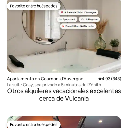
Favorito entre huéspedes
Favorito entre huéspedes
Apartamento en Cournon-d'Auvergne
Calificación pr
4.93 (343)
La suite Cosy, spa privado a 5 minutos del Zénith
Otros alquileres vacacionales excelentes
cerca de Vulcania
Favorito entre huéspedes
Favorito entre huéspedes