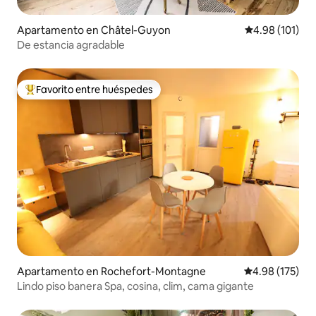
Apartamento en Châtel-Guyon
Calificación p
4.98 (101)
De estancia agradable
Favorito entre huéspedes
Favorito entre huéspedes preferido
Apartamento en Rochefort-Montagne
Calificación p
4.98 (175)
Lindo piso banera Spa, cosina, clim, cama gigante