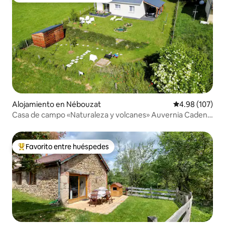
Alojamiento en Nébouzat
Calificación pr
4.98 (107)
Casa de campo «Naturaleza y volcanes» Auvernia Cadena
de los Puys
Favorito entre huéspedes
Favorito entre huéspedes preferido