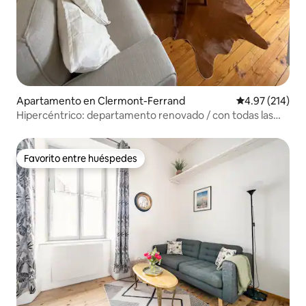
Apartamento en Clermont-Ferrand
Calificación p
4.97 (214)
Hipercéntrico: departamento renovado / con todas las
comodidades / aire acondicionado
Favorito entre huéspedes
Favorito entre huéspedes