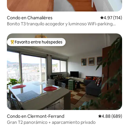
Condo en Chamalières
Calificación p
4.97 (114)
Bonito T3 tranquilo acogedor y luminoso WiFi-parking
privado
Favorito entre huéspedes
Favorito entre huéspedes preferido
Condo en Clermont-Ferrand
Calificación pr
4.88 (689)
Gran T2 panorámico + aparcamiento privado