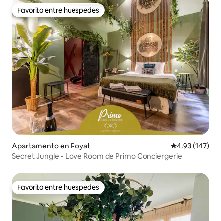
Favorito entre huéspedes
Favorito entre huéspedes
Apartamento en Royat
Calificación p
4.93 (147)
Secret Jungle - Love Room de Primo Conciergerie
Favorito entre huéspedes
Favorito entre huéspedes