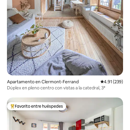
Apartamento en Clermont-Ferrand
Calificación p
4.91 (239)
Dúplex en pleno centro con vistas a la catedral, 3*
Favorito entre huéspedes
Favorito entre huéspedes preferido