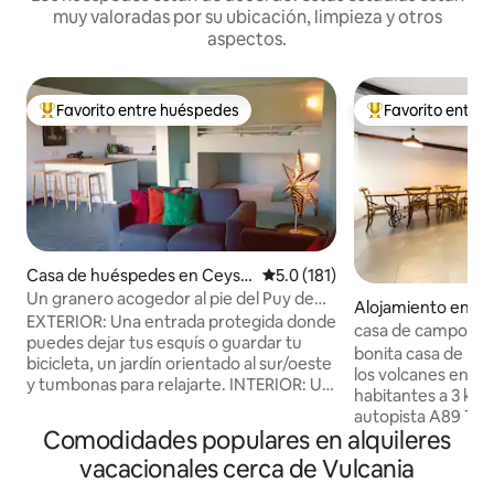
muy valoradas por su ubicación, limpieza y otros
aspectos.
Favorito entre huéspedes
Favorito entre
Favorito entre huéspedes preferido
Favorito entre hu
Casa de huéspedes en Ceyss
Calificación promedio: 5.0 de 5
5.0 (181)
at
Un granero acogedor al pie del Puy de
Alojamiento en P
Dôme
EXTERIOR: Una entrada protegida donde
casa de campo sof
puedes dejar tus esquís o guardar tu
bonita casa de pue
bicicleta, un jardín orientado al sur/oeste
los volcanes en el
y tumbonas para relajarte. INTERIOR: Un
habitantes a 3 km d
pasillo equipado con mucho espacio de
autopista A89 Todas las tiendas
almacenamiento (cajones, un riel con
Comodidades populares en alquileres
(panadería, queserí
perchas, almacenamiento de zapatos,
chocolatería, tien
vacacionales cerca de Vulcania
ganchos para abrigos, espejo). Un
supermercado, res
dormitorio con una cama de 160 cm,