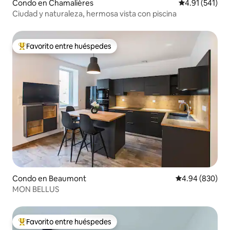
Condo en Chamalières
Calificación p
4.91 (541)
Ciudad y naturaleza, hermosa vista con piscina
Favorito entre huéspedes
Favorito entre huéspedes preferido
Condo en Beaumont
Calificación pr
4.94 (830)
MON BELLUS
Favorito entre huéspedes
Favorito entre huéspedes preferido