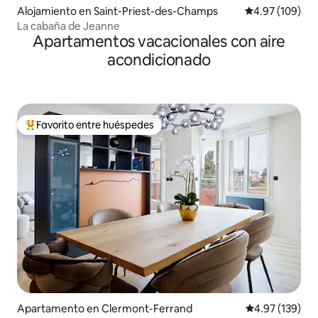
Alojamiento en Saint-Priest-des-Champs
Calificación pr
4.97 (109)
La cabaña de Jeanne
Apartamentos vacacionales con aire
acondicionado
Favorito entre huéspedes
Favorito entre huéspedes preferido
Apartamento en Clermont-Ferrand
Calificación p
4.97 (139)