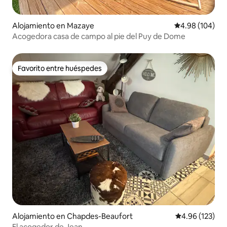
Alojamiento en Mazaye
Calificación pr
4.98 (104)
Acogedora casa de campo al pie del Puy de Dome
Favorito entre huéspedes
Favorito entre huéspedes
Alojamiento en Chapdes-Beaufort
Calificación p
4.96 (123)
El acogedor de Jean