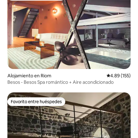
Alojamiento en Riom
Calificación p
4.89 (155)
Besos - Besos Spa romántico + Aire acondicionado
Favorito entre huéspedes
Favorito entre huéspedes