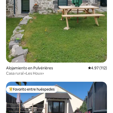
Alojamiento en Pulvérières
Calificación p
4.97 (112)
Casa rural «Les Houx»
Favorito entre huéspedes
Favorito entre huéspedes preferido