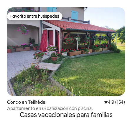
Favorito entre huéspedes
Favorito entre huéspedes
Condo en Teilhède
Calificación 
4.9 (154)
Apartamento en urbanización con piscina.
Casas vacacionales para familias