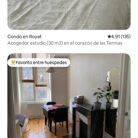
Condo en Royat
Calificación p
4.91 (135)
Acogedor estudio (30 m2) en el corazón de las Termas
Favorito entre huéspedes
Favorito entre huéspedes preferido