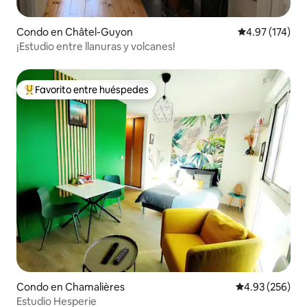
Condo en Châtel-Guyon
Calificación p
4.97 (174)
¡Estudio entre llanuras y volcanes!
Favorito entre huéspedes
Favorito entre huéspedes preferido
Condo en Chamalières
Calificación pr
4.93 (256)
Estudio Hesperie