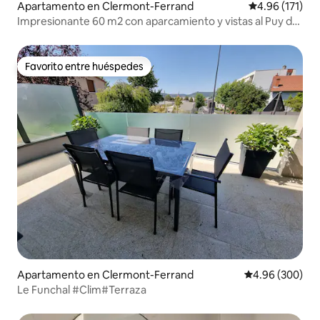
Apartamento en Clermont-Ferrand
Calificación p
4.96 (171)
Impresionante 60 m2 con aparcamiento y vistas al Puy de
Dôme
Favorito entre huéspedes
Favorito entre huéspedes
Apartamento en Clermont-Ferrand
Calificación pr
4.96 (300)
Le Funchal #Clim#Terraza