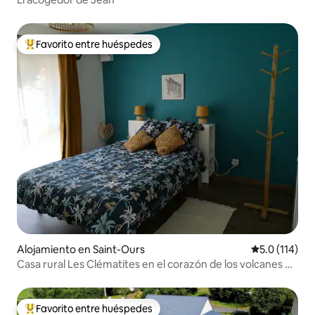
Favorito entre huéspedes
Favorito entre huéspedes preferido
Alojamiento en Saint-Ours
Calificación 
5.0 (114)
Casa rural Les Clématites en el corazón de los volcanes de
Auvernia
Favorito entre huéspedes
Favorito entre huéspedes preferido