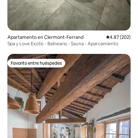
Apartamento en Clermont-Ferrand
Calificación pr
4.87 (202)
Spa y Love Exotic - Balneario - Sauna - Aparcamiento
Favorito entre huéspedes
Favorito entre huéspedes