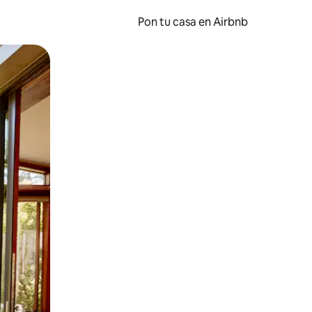
Pon tu casa en Airbnb
o o desliza el dedo.