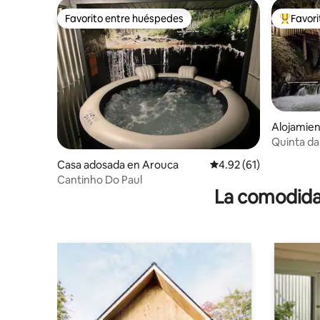
Favorito entre huéspedes
Favor
Favorito entre huéspedes
Favorito
Alojamien
Quinta da
Oporto
Casa adosada en Arouca
Calificación promedio:
4.92 (61)
Cantinho Do Paul
La comodidad