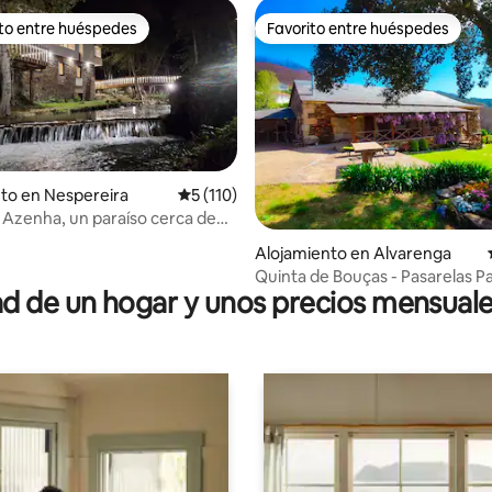
ito entre huéspedes
Favorito entre huéspedes
 entre huéspedes preferido
Favorito entre huéspedes
to en Nespereira
Calificación promedio: 5 de 5, 110 reseñas
5 (110)
 Azenha, un paraíso cerca de
 4.92 de 5, 61 reseñas
Alojamiento en Alvarenga
Quinta de Bouças - Pasarelas P
 de un hogar y unos precios mensuale