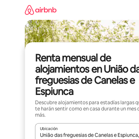
Omite
el
contenido
Renta mensual de
alojamientos en União d
freguesias de Canelas e
Espiunca
Descubre alojamientos para estadías largas 
te harán sentir como en casa durante un mes 
más.
Ubicación
Cuando los resultados estén disponibles, navega co