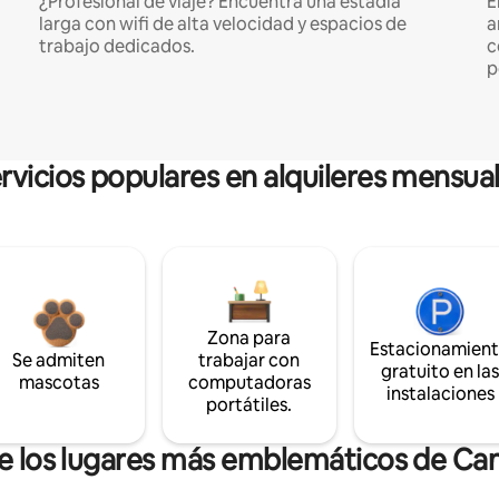
¿Profesional de viaje? Encuentra una estadía
E
larga con wifi de alta velocidad y espacios de
a
trabajo dedicados.
c
p
rvicios populares en alquileres mensua
Zona para
Estacionamien
Se admiten
trabajar con
gratuito en la
mascotas
computadoras
instalaciones
portátiles.
de los lugares más emblemáticos de Can