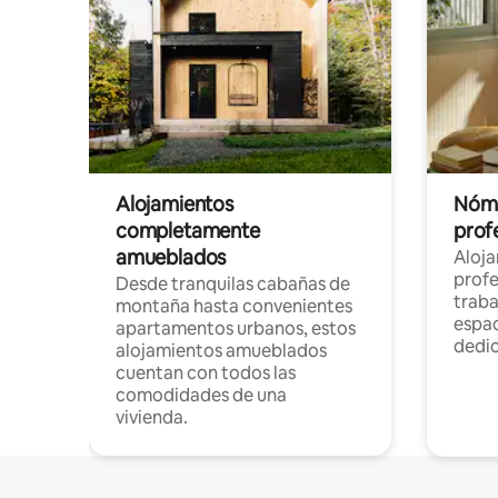
Alojamientos
Nóma
completamente
profe
amueblados
Aloj
profe
Desde tranquilas cabañas de
traba
montaña hasta convenientes
espac
apartamentos urbanos, estos
dedi
alojamientos amueblados
cuentan con todos las
comodidades de una
vivienda.