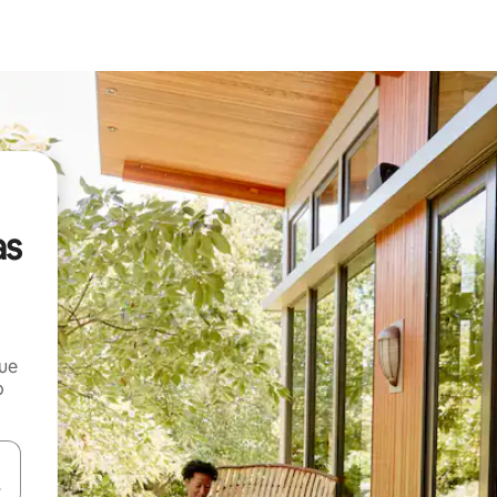
as
que
o
n las teclas de flecha hacia arriba y hacia abajo o explora con el tact