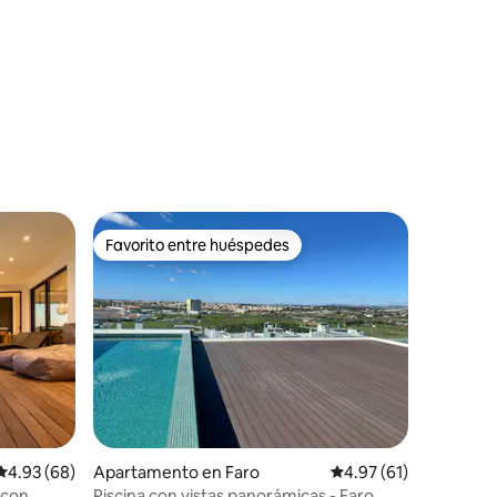
Favorito entre huéspedes
Favorito entre huéspedes
Calificación promedio: 4.93 de 5, 68 reseñas
4.93 (68)
Apartamento en Faro
Calificación promedio:
4.97 (61)
 con
Piscina con vistas panorámicas - Faro,