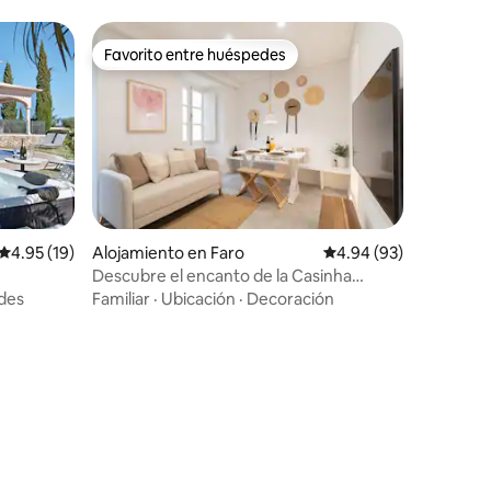
Favorito entre huéspedes
Favorito entre huéspedes
Calificación promedio: 4.95 de 5, 19 reseñas
4.95 (19)
Alojamiento en Faro
Calificación promedio:
4.94 (93)
Descubre el encanto de la Casinha
Amorosa
des
Familiar
·
Ubicación
·
Decoración