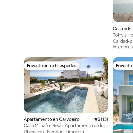
Casa ados
Toffy's H
con vistas
Calidad-p
interiores
Favorito entre huéspedes
Favorito
Favorito entre huéspedes
Favorito
Apartamento en Carvoeiro
Calificación promed
5 (13)
Casa Milhafre Real - Apartamento de lujo
con vista al mar
Ubicación
·
Familiar
·
Limpieza