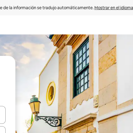
e de la información se tradujo automáticamente. 
Mostrar en el idioma
n las teclas de flecha hacia arriba y hacia abajo o explora con el tact