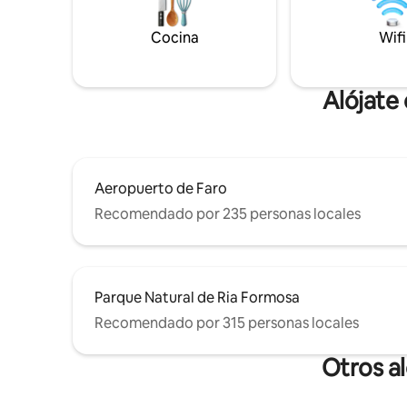
Definitivamente un espacio para crear
pierdas n
recuerdos preciados con familiares y
amigos. Nos complace tenerlo “a bordo”
Cocina
Wifi
Alójate
Aeropuerto de Faro
Recomendado por 235 personas locales
Parque Natural de Ria Formosa
Recomendado por 315 personas locales
Otros a