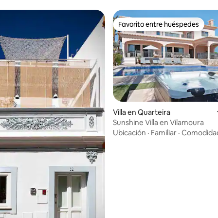
Favorito entre huéspedes
Favorito entre huéspedes
dio: 5 de 5, 9 reseñas
Villa en Quarteira
Sunshine Villa en Vilamoura
Ubicación
·
Familiar
·
Comodida