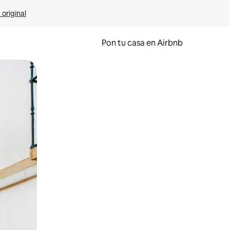
 original
Pon tu casa en Airbnb
o o desliza el dedo.