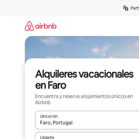
Omite
Part
el
contenido
Alquileres vacacionales
en Faro
Encuentra y reserva alojamientos únicos en
Airbnb
Ubicación
Cuando los resultados estén disponibles, navega co
Llegada