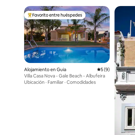
Favorito entre huéspedes
Favorito entre huéspedes preferido
Alojamiento en Guia
Calificación prome
5 (9)
Villa Casa Nova - Gale Beach - Albufeira
Ubicación
·
Familiar
·
Comodidades