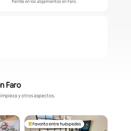
Parrilla en los alojamientos en Faro.
n Faro
limpieza y otros aspectos.
Suite de 
Favorito entre huéspedes
Favor
rido
Favorito entre huéspedes preferido
Favorit
The Old D