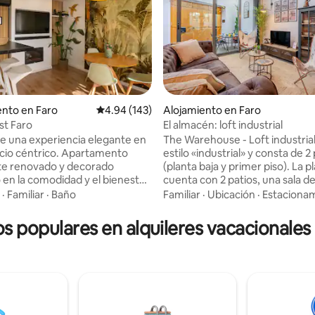
nto en Faro
Calificación promedio: 4.94 de 5, 143 reseñas
4.94 (143)
Alojamiento en Faro
st Faro
El almacén: loft industrial
4.93 de 5, 153 reseñas
de una experiencia elegante en
The Warehouse - Loft industrial
cio céntrico. Apartamento
estilo «industrial» y consta de 2
te renovado y decorado
(planta baja y primer piso). La p
en la comodidad y el bienestar
cuenta con 2 patios, una sala d
tuado en el centro
estar/cocina de planta abierta, 
·
Familiar
·
Baño
Familiar
·
Ubicación
·
Estaciona
ad de Faro, junto a Largo do
dormitorio y 1 baño con ducha. 
ão Pedro, está a 5 minutos a
piso cuenta con 1 dormitorio de
os populares en alquileres vacacionales
ixa donde puedes encontrar
abierta con entrepiso (con zon
de atracciones, bares, cafés,
y escritorio) y un baño con duc
sposición un
Ubicación muy céntrica, a 500 
cado a unos 150 metros de
marina. Calle tranquila con res
muy cerca. Hay una casa en
e. El departamento está
construcción al lado que pued
e equipado para que no te
ruido durante el día.