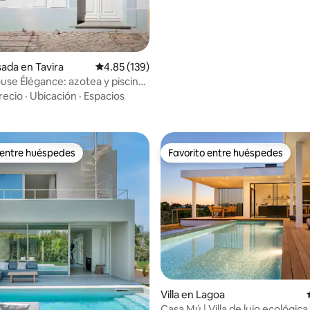
ada en Tavira
Calificación promedio: 4.85 de 5, 139 reseñas
4.85 (139)
ouse Élégance: azotea y piscina
 a la ciudad
recio
·
Ubicación
·
Espacios
 entre huéspedes
Favorito entre huéspedes
 entre huéspedes
Favorito entre huéspedes
io: 5 de 5, 13 reseñas
Villa en Lagoa
Casa Mú | Villa de lujo ecológica