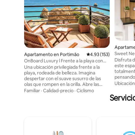
Apartame
Sweet Ne
Apartamento en Portimão
Calificación promedio: 
4.93 (153)
Disfruta 
OnBoard Luxury l Frente a la playa con
este espa
vista panorámica al mar
Una ubicación privilegiada frente a la
totalmen
playa, rodeada de belleza. Imagina
pensando 
despertar con el suave susurro de las
de los huéspedes. Si
Ubicación
olas que rompen en la orilla. Abre las
de la ciud
cortinas y te recibirá una vista
Familiar
·
Calidad-precio
·
Ciclismo
Carmo y S
impresionante del vasto y
Servici
pie de Ba
resplandeciente océano que se extiende
espacios 
hacia el horizonte. On Board Luxury
restaurantes. Tienes a tu di
Apartment es tan encantador como su
supermer
nombre lo indica. Evoca sentimientos de
distancia. y estacionamientos gratuitos
tranquilidad y relajación. Disfruta de la
en la call
vida en la playa Praia da Rocha.
totalment