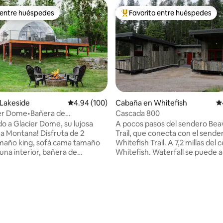
 entre huéspedes
Favorito entre huéspedes
 entre huéspedes
Favorito entre huéspedes prefe
Lakeside
Calificación promedio: 4.94 de 5, 100 reseñas
4.94 (100)
Cabaña en Whitefish
Ca
ier Dome•Bañera de
Cascada 800
dio: 5 de 5, 3 reseñas
aje•Sauna•Caminata 2
do a Glacier Dome, su lujosa
A pocos pasos del sendero Bea
Lake
a Montana! Disfruta de 2
Trail, que conecta con el sende
maño king, sofá cama tamaño
Whitefish Trail. A 7,2 millas del 
una interior, bañera de
Whitefish. Waterfall se puede al
je, hoguera, cornhole, TV,
individualmente o combinada c
leto, cocina pequeña,
cabaña vecina, Hollywood, para
ecadora y wifi rápido. A solo un
de 2 dormitorios y 2 baños si a
eo de Flathead Lake, Tamarack
cabañas están disponibles. ¡Lo sentimos,
ift Coffee y más. Disfrute de la
no se admiten mascotas! Esquí
 durante todo el año con los
desde la cabaña, muchos lagos 
 de climatización. Tanto si estás
en la zona, el lago Murray es p