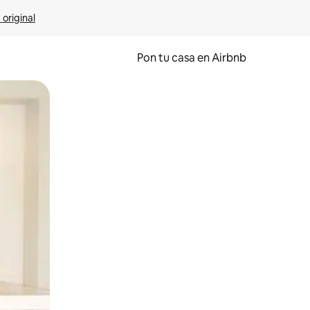
 original
Pon tu casa en Airbnb
o o desliza el dedo.