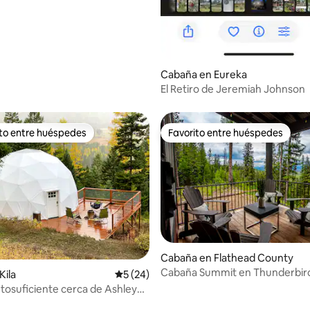
Cabaña en Eureka
El Retiro de Jeremiah Johnson
ito entre huéspedes
Favorito entre huéspedes
 entre huéspedes preferido
Favorito entre huéspedes
Cabaña en Flathead County
Cabaña Summit en Thunderbir
Kila
Calificación promedio: 5 de 5, 24 reseñas
5 (24)
tosuficiente cerca de Ashley
servación de estrellas + fogata