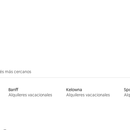
dio: 5 de 5, 4 reseñas
erés más cercanos
Banff
Kelowna
Sp
Alquileres vacacionales
Alquileres vacacionales
Alq