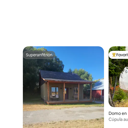
Superanfitrión
Favor
Superanfitrión
Favorito
Domo en 
Cúpula au
Lake • Ob