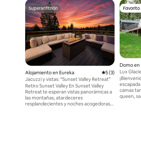
Superanfitrión
Favorito
Superanfitrión
Favorito
Domo en 
Lux Glac
Alojamiento en Eureka
Calificación prome
5 (3)
hidromas
¡Bienveni
Jacuzzi y vistas: “Sunset Valley Retreat”
Flathead
escapada 
Retiro Sunset Valley En Sunset Valley
camas ta
Retreat te esperan vistas panorámicas a
queen, sa
las montañas, atardeceres
hidromasa
resplandecientes y noches acogedoras
baño comp
junto al fuego. Esta acogedora casa de
lavadora/s
huéspedes de 2 dormitorios y 2 baños
corto pas
está diseñada para disfrutar de la vida en
Brewing, L
Montana con facilidad, con una bañera
comodidad
de hidromasaje privada, terrazas
minisplits
amuebladas, una fogata a leña y una