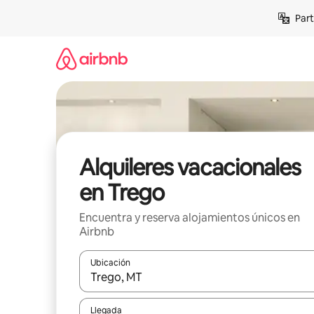
Omite
Part
el
contenido
Alquileres vacacionales
en Trego
Encuentra y reserva alojamientos únicos en
Airbnb
Ubicación
Cuando los resultados estén disponibles, navega co
Llegada