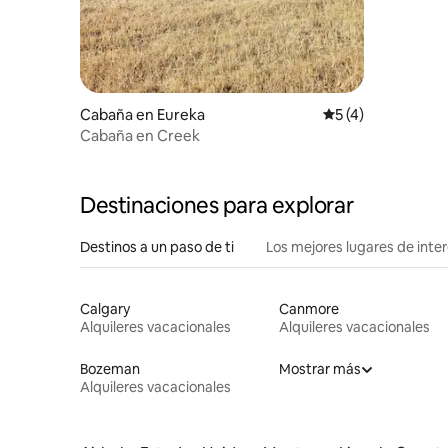
Cabaña en Eureka
Calificación prome
5 (4)
Cabaña en Creek
Destinaciones para explorar
Destinos a un paso de ti
Los mejores lugares de int
Calgary
Canmore
Alquileres vacacionales
Alquileres vacacionales
Bozeman
Mostrar más
Alquileres vacacionales