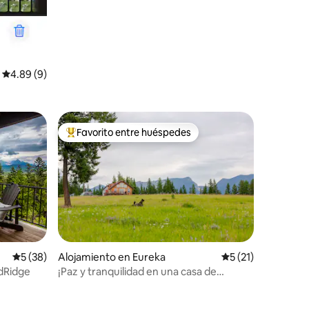
Calificación promedio: 4.89 de 5, 9 reseñas
4.89 (9)
Favorito entre huéspedes
Favorito entre huéspedes preferido
Calificación promedio: 5 de 5, 38 reseñas
5 (38)
Alojamiento en Eureka
Calificación prome
5 (21)
dRidge
¡Paz y tranquilidad en una casa de
montaña!