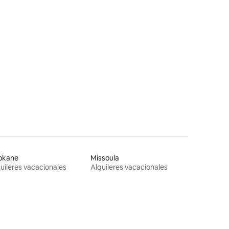
okane
Missoula
uileres vacacionales
Alquileres vacacionales