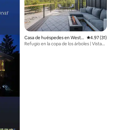
Casa de huéspedes en West
Calificación promedio:
4.97 (31)
Glacier
Refugio en la copa de los árboles | Vistas
a la montaña | 2 dormitorios/2 baños