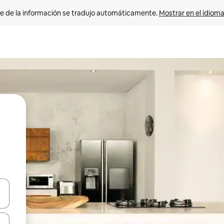
e de la información se tradujo automáticamente. 
Mostrar en el idioma
n las teclas de flecha hacia arriba y hacia abajo o explora con el tact