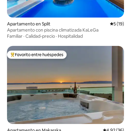
Apartamento en Split
Calificaci
5 (19)
Apartamento con piscina climatizada KaLeGa
Familiar
·
Calidad-precio
·
Hospitalidad
Favorito entre huéspedes
Favorito entre huéspedes preferido
Apartamento en Makarska
Calificación p
4.92 (36)