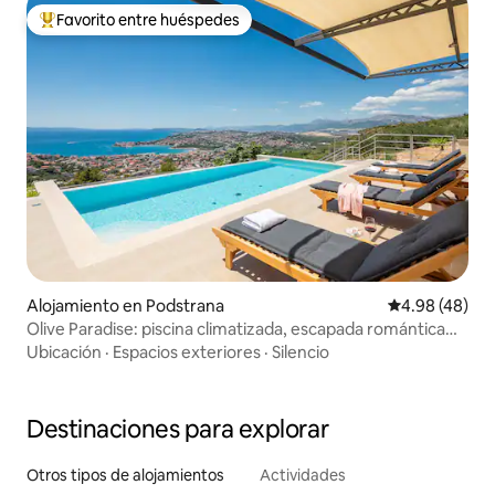
Favorito entre huéspedes
Favorito entre huéspedes preferido
Alojamiento en Podstrana
Calificación p
4.98 (48)
Olive Paradise: piscina climatizada, escapada romántica
para 2
Ubicación
·
Espacios exteriores
·
Silencio
Destinaciones para explorar
Otros tipos de alojamientos
Actividades