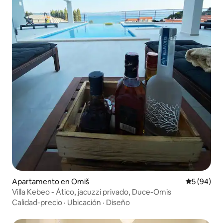
Apartamento en Omiš
Calificaci
5 (94)
Villa Kebeo - Ático, jacuzzi privado, Duce-Omis
Calidad-precio
·
Ubicación
·
Diseño