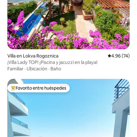
Villa en Lokva Rogoznica
Calificación p
4.96 (74)
¡Villa Lady TOP! ¡Piscina y jacuzzi en la playa!
Familiar
·
Ubicación
·
Baño
Favorito entre huéspedes
Favorito entre huéspedes preferido