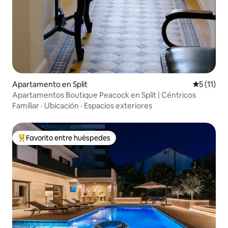
Apartamento en Split
Calificaci
5 (11)
Apartamentos Boutique Peacock en Split | Céntricos
Familiar
·
Ubicación
·
Espacios exteriores
Favorito entre huéspedes
Favorito entre huéspedes preferido