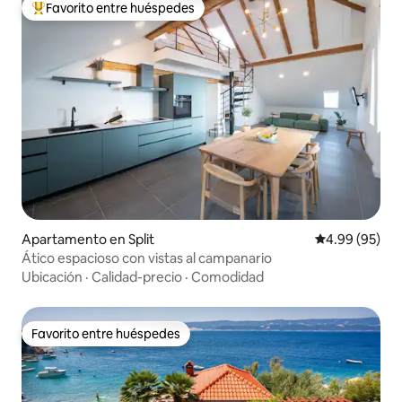
Favorito entre huéspedes
Favorito entre huéspedes preferido
Apartamento en Split
Calificación p
4.99 (95)
Ático espacioso con vistas al campanario
Ubicación
·
Calidad-precio
·
Comodidad
Favorito entre huéspedes
Favorito entre huéspedes