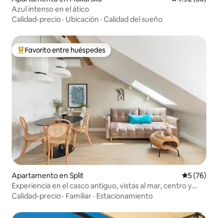
Azul intenso en el ático
Calidad-precio
·
Ubicación
·
Calidad del sueño
Favorito entre huéspedes
Favorito entre huéspedes preferido
Apartamento en Split
Calificaci
5 (76)
Experiencia en el casco antiguo, vistas al mar, centro y
playa, 2 baños
Calidad-precio
·
Familiar
·
Estacionamiento