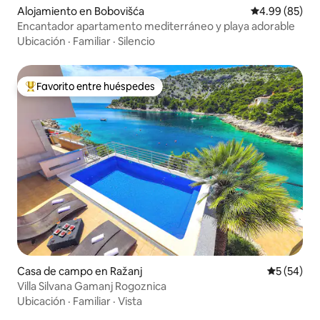
Alojamiento en Bobovišća
Calificación p
4.99 (85)
Encantador apartamento mediterráneo y playa adorable
Ubicación
·
Familiar
·
Silencio
Favorito entre huéspedes
Favorito entre huéspedes preferido
Casa de campo en Ražanj
Calificaci
5 (54)
Villa Silvana Gamanj Rogoznica
Ubicación
·
Familiar
·
Vista