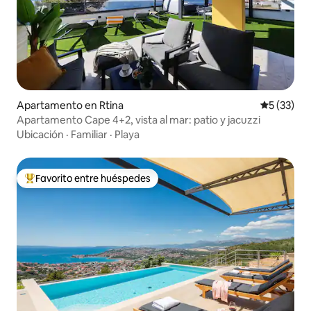
Apartamento en Rtina
Calificaci
5 (33)
Apartamento Cape 4+2, vista al mar: patio y jacuzzi
Ubicación
·
Familiar
·
Playa
Favorito entre huéspedes
Favorito entre huéspedes preferido