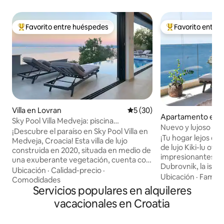
Favorito entre huéspedes
Favorito entre
Favorito entre huéspedes preferido
Favorito entre hu
Villa en Lovran
Calificación promedio: 5 de 
5 (30)
Apartamento en 
Sky Pool Villa Medveja: piscina
Nuevo y lujoso 5* 
climatizada, spa, vistas al mar
¡Descubre el paraíso en Sky Pool Villa en
impresionantes - K
¡Tu hogar lejos de
Medveja, Croacia! Esta villa de lujo
de lujo Kiki-lu ofr
construida en 2020, situada en medio de
impresionantes de
una exuberante vegetación, cuenta con
Dubrovnik, la isla
una piscina infinita climatizada con
Ubicación
·
Calidad-precio
·
Adriático. 2 dormi
Ubicación
·
Familia
impresionantes vistas al Golfo de
Comodidades
equipados, ambos 
Quarnaro. Disfruta del jacuzzi, la sauna y
Servicios populares en alquileres
Kiki-lu tiene todo 
la barbacoa al aire libre en la amplia
vacacionales en Croatia
pasar unas vacac
terraza y el jardín privado. En el interior,
Internet de alta ve
disfruta de una cocina de última
plana, plaza de ap