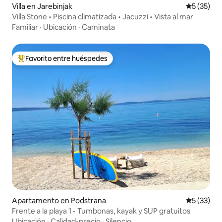
Villa en Jarebinjak
Calificaci
5 (35)
Villa Stone • Piscina climatizada • Jacuzzi • Vista al mar
Familiar
·
Ubicación
·
Caminata
Favorito entre huéspedes
Favorito entre huéspedes preferido
Apartamento en Podstrana
Calificaci
5 (33)
Frente a la playa 1 - Tumbonas, kayak y SUP gratuitos
Ubicación
·
Calidad-precio
·
Silencio