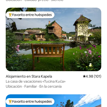
Favorito entre huéspedes
Favorito entre huéspedes preferido
Alojamiento en Stara Kapela
Calificación p
4.98 (101)
La casa de vacaciones «Tucina Kuća»
Ubicación
·
Familiar
·
En la cercanía
Favorito entre huéspedes
Favorito entre huéspedes preferido