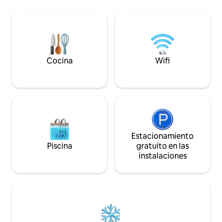
generación, una acogedora sala de estar
planta baja y ascen
con un televisor de alta definición de 70
garantizar la má
pulgadas y dos elegantes dormitorios.
durante tu estancia. El casco antig
Cada momento aquí promete
Dubrovnik, la play
tranquilidad y recuerdos inolvidables.
pie de la playa de 
¡Reserva ahora para la mejor escapada!
Banje, tiendas, ba
Cocina
Wifi
Estacionamiento
Piscina
gratuito en las
instalaciones