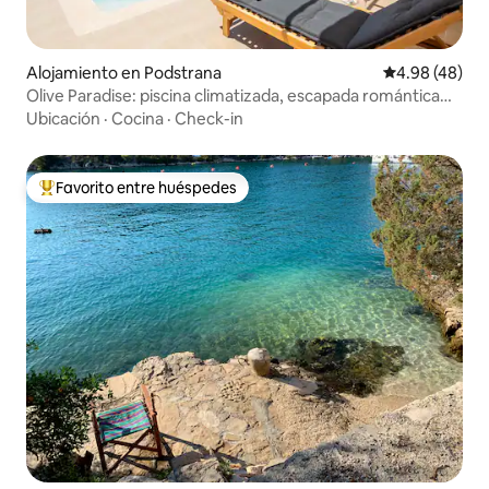
Alojamiento en Podstrana
Calificación p
4.98 (48)
Olive Paradise: piscina climatizada, escapada romántica
para 2
Ubicación
·
Cocina
·
Check-in
Favorito entre huéspedes
Favorito entre huéspedes preferido